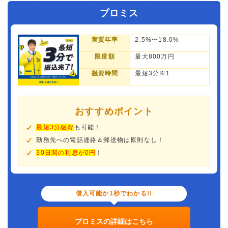
プロミス
実質年率
2.5%〜18.0%
限度額
最大800万円
融資時間
最短3分※1
おすすめポイント
最短3分融資
も可能！
勤務先への電話連絡＆郵送物は原則なし！
30日間の利息が0円
！
借入可能か1秒でわかる!!
プロミスの詳細はこちら