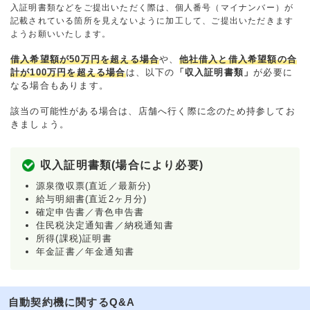
入証明書類などをご提出いただく際は、個人番号（マイナンバー）が
記載されている箇所を見えないように加工して、ご提出いただきます
ようお願いいたします。
借入希望額が50万円を超える場合
や、
他社借入と借入希望額の合
計が100万円を超える場合
は、以下の
「収入証明書類」
が必要に
なる場合もあります。
該当の可能性がある場合は、店舗へ行く際に念のため持参してお
きましょう。
収入証明書類(場合により必要)
源泉徴収票(直近／最新分)
給与明細書(直近2ヶ月分)
確定申告書／青色申告書
住民税決定通知書／納税通知書
所得(課税)証明書
年金証書／年金通知書
自動契約機に関するQ&A