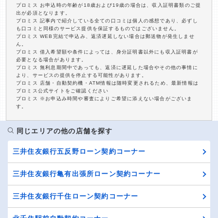
プロミス お申込時の年齢が18歳および19歳の場合は、収入証明書類のご提
出が必須となります。
プロミス 記事内で紹介している全ての口コミは個人の感想であり、必ずし
も口コミと同様のサービス提供を保証するものではございません。
プロミス WEB完結で申込み、返済遅延しない場合は郵送物が発生しませ
ん。
プロミス 借入希望額や条件によっては、身分証明書以外にも収入証明書が
必要となる場合があります。
プロミス 無利息期間中であっても、返済に遅延した場合やその他の事情に
より、サービスの提供を停止する可能性があります。
プロミス 店舗・自動契約機・ATM情報は随時変更されるため、最新情報は
プロミス公式サイトをご確認ください
プロミス ※お申込み時間や審査によりご希望に添えない場合がございま
す。
同じエリアの他の店舗を探す
三井住友銀行五反野ローン契約コーナー
三井住友銀行亀有出張所ローン契約コーナー
三井住友銀行千住ローン契約コーナー