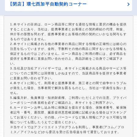
【閉店】環七西加平自動契約コーナー
1.本サイトの目的は、ローン商品等に関する適切な情報と選択の機会を提供
することにあり、当社は、提携事業者とお客様との契約締結の代理、斡旋、
仲介等の形態を問わず、提携事業者とお客様の間の契約にいかなる関与もす
るものではありません。
2.本サイトに掲載される他の事業者の商品に関する情報の正確性には細心の
注意を払っていますが、金利、手数料その他の商品に関するいかなる情報も
保証するものではございません。ローン商品をご利用の際には、必ず商品を
提供する事業者に直接お問い合わせの上、商品詳細をご自身でご確認下さ
い。
3.当社及び当社アドバイザーでは、本サイトに掲載される商品やサービス等
についてのご質問には回答致しかねますので、当該商品等を提供する事業者
に直接お問い合わせ下さい。
4.本サイトに関して、利用者と提携事業者、第三者との間で紛争やトラブル
が発生した場合、当事者間で解決を図るものとし、当社は一切責任を負いま
せん。
5.編集方針、免責事項・知的財産権、ご利用いただく上での注意、プライバ
シーポリシーの各規程を必ずご確認の上、本サイトをご利用下さい。
6.カードローンお申し込み時に保険証を提出する場合、保険者番号、被保険
者記号・番号、通院歴、臓器提供意思確認欄に記載がある場合はマスキング
してお送りください。その他、バーコードなど個人情報にアクセス可能な情
報についても隠したうえでご提出ください。
※当サイトではアフィリエイトプログラムを利用し、事業者(アコム／プロ
ミス／アイフルなど)から委託を受け広告収益を得て運営しております。