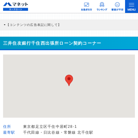
【コンテンツの広告表記に関して】
本コンテンツには、紹介している商品・商材の広告（リンク）を含む場合がありま
す。 これらの広告を経由して読者が企業ホームページを訪れ、成約が発生すると弊
社に対して企業から紹介報酬が支払われるという収益モデルです。 ただし、特定の
三井住友銀行千住西出張所ローン契約コーナー
商品を根拠なくPRするものではなく、当編集部の調査／ユーザーへの口コミ収集な
どに基づき、公平性を担保した情報提供を行っています。
>提携企業一覧
住所
東京都足立区千住中居町28-1
最寄駅
千代田線・日比谷線・常磐線 北千住駅