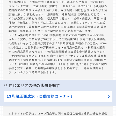
金：年20.0%、ご返済方式：残高スライドリボルビング方式・元利定額リ
ボルビング方式、 ご返済期間（回数）、 最長10年・最大120回（融資額の
範囲内での追加借入や繰上返済により、返済期間・回数はお借入れ及び返済
計画に応じて 変動します）、必要書類：運転免許証（契約額に応じて、レ
イクが必要と判断した場合、 収入証明も提出）、担保・保証人：不要 ※貸
付条件を確認し、借りすぎに注意しましょう。 ※新生フィナンシャル株式
会社が契約する貸金業務にかかる指定紛争解決機関 ※日本貸金業協会 貸金
業相談・紛争解決センター ※ご契約には所定の審査があります。
レイク ■無利息に関して 365日間無利息 ※初めてのご契約 ※Webでお申
込み・ご契約、ご契約額が50万円以上でご契約後59日以内に収入証明書類
の提出とレイクでの登録が完了の方 60日間無利息 ※初めてのご契約 ※We
bお申込み、ご契約額が50万円未満の方 ■無利息の注意点 ・初回契約翌日
から無利息適用となります ・無利息期間経過後は通常金利適用となります
・他の無利息商品との併用不可 商号：新生フィナンシャル株式会社 貸金業
登録番号：関東財務局長(11) 第01024号 日本貸金業協会会員第000003号
レイク 最短即日融資をご希望の場合、21時（日曜日は18時）までのご契約
手続き完了（審査・必要書類の確認含む）が必要です。一部金融機関およ
び、メンテナンス時間等を除きます。
同じエリアの他の店舗を探す
13号蔵王西成沢（自動契約コ－ナ－）
1.本サイトの目的は、ローン商品等に関する適切な情報と選択の機会を提供