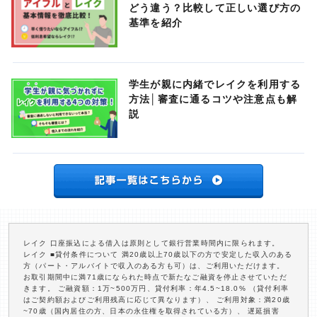
どう違う？比較して正しい選び方の
基準を紹介
学生が親に内緒でレイクを利用する
方法│審査に通るコツや注意点も解
説
レイク 口座振込による借入は原則として銀行営業時間内に限られます。
レイク ■貸付条件について 満20歳以上70歳以下の方で安定した収入のある
方（パート・アルバイトで収入のある方も可）は、ご利用いただけます。
お取引期間中に満71歳になられた時点で新たなご融資を停止させていただ
きます。 ご融資額：1万~500万円、貸付利率：年4.5~18.0% （貸付利率
はご契約額およびご利用残高に応じて異なります）、 ご利用対象：満20歳
~70歳（国内居住の方、日本の永住権を取得されている方）、 遅延損害