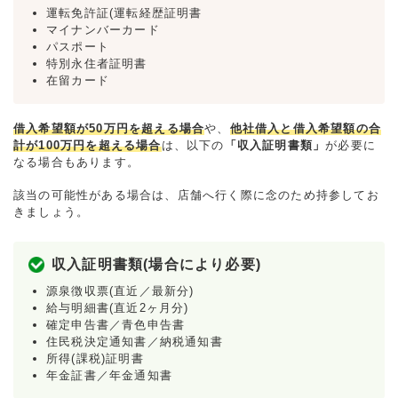
運転免許証(運転経歴証明書
マイナンバーカード
パスポート
特別永住者証明書
在留カード
借入希望額が50万円を超える場合
や、
他社借入と借入希望額の合
計が100万円を超える場合
は、以下の
「収入証明書類」
が必要に
なる場合もあります。
該当の可能性がある場合は、店舗へ行く際に念のため持参してお
きましょう。
収入証明書類(場合により必要)
源泉徴収票(直近／最新分)
給与明細書(直近2ヶ月分)
確定申告書／青色申告書
住民税決定通知書／納税通知書
所得(課税)証明書
年金証書／年金通知書