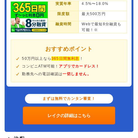
実質年率
4.5%〜18.0%
限度額
最大500万円
融資時間
Webで最短8分融資も
可能！※
おすすめポイント
50万円以上なら
365日間無利息
！
コンビニATM可能！
アプリでカードレス！
勤務先への電話確認は
一切しません。
まずは無料でカンタン審査！
レイクの詳細はこちら