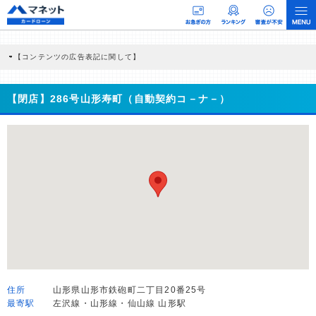
【コンテンツの広告表記に関して】
本コンテンツには、紹介している商品・商材の広告（リンク）を含む場合がありま
す。 これらの広告を経由して読者が企業ホームページを訪れ、成約が発生すると弊
社に対して企業から紹介報酬が支払われるという収益モデルです。 ただし、特定の
【閉店】286号山形寿町（自動契約コ－ナ－）
商品を根拠なくPRするものではなく、当編集部の調査／ユーザーへの口コミ収集な
どに基づき、公平性を担保した情報提供を行っています。
>提携企業一覧
住所
山形県山形市鉄砲町二丁目20番25号
最寄駅
左沢線・山形線・仙山線 山形駅