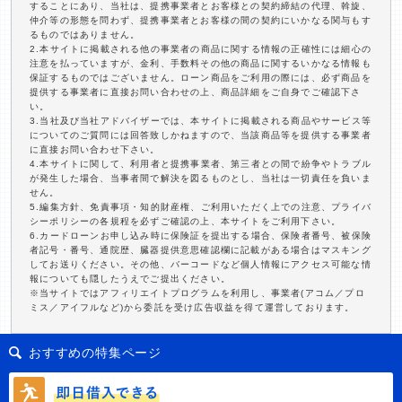
することにあり、当社は、提携事業者とお客様との契約締結の代理、斡旋、
仲介等の形態を問わず、提携事業者とお客様の間の契約にいかなる関与もす
るものではありません。
2.本サイトに掲載される他の事業者の商品に関する情報の正確性には細心の
注意を払っていますが、金利、手数料その他の商品に関するいかなる情報も
保証するものではございません。ローン商品をご利用の際には、必ず商品を
提供する事業者に直接お問い合わせの上、商品詳細をご自身でご確認下さ
い。
3.当社及び当社アドバイザーでは、本サイトに掲載される商品やサービス等
についてのご質問には回答致しかねますので、当該商品等を提供する事業者
に直接お問い合わせ下さい。
4.本サイトに関して、利用者と提携事業者、第三者との間で紛争やトラブル
が発生した場合、当事者間で解決を図るものとし、当社は一切責任を負いま
せん。
5.編集方針、免責事項・知的財産権、ご利用いただく上での注意、プライバ
シーポリシーの各規程を必ずご確認の上、本サイトをご利用下さい。
6.カードローンお申し込み時に保険証を提出する場合、保険者番号、被保険
者記号・番号、通院歴、臓器提供意思確認欄に記載がある場合はマスキング
してお送りください。その他、バーコードなど個人情報にアクセス可能な情
報についても隠したうえでご提出ください。
※当サイトではアフィリエイトプログラムを利用し、事業者(アコム／プロ
ミス／アイフルなど)から委託を受け広告収益を得て運営しております。
おすすめの特集ページ