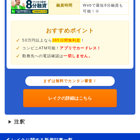
融資時間
Webで最短8分融資も
可能！※
おすすめポイント
50万円以上なら
365日間無利息
！
コンビニATM可能！
アプリでカードレス！
勤務先への電話確認は
一切しません。
まずは無料でカンタン審査！
レイクの詳細はこちら
注釈
▶
レイクに関する新着記事一覧