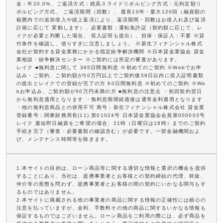
金：年20.0%、ご返済方式：残高スライドリボルビング方式・元利定額リ
ボルビング方式、 ご返済期間（回数）、 最長10年・最大120回（融資額の
範囲内での追加借入や繰上返済により、返済期間・回数はお借入れ及び返済
計画に応じて 変動します）、必要書類：運転免許証（契約額に応じて、レ
イクが必要と判断した場合、 収入証明も提出）、担保・保証人：不要 ※貸
付条件を確認し、借りすぎに注意しましょう。 ※新生フィナンシャル株式
会社が契約する貸金業務にかかる指定紛争解決機関 ※日本貸金業協会 貸金
業相談・紛争解決センター ※ご契約には所定の審査があります。
レイク ■無利息に関して 365日間無利息 ※初めてのご契約 ※Webでお申
込み・ご契約、ご契約額が50万円以上でご契約後59日以内に収入証明書類
の提出とレイクでの登録が完了の方 60日間無利息 ※初めてのご契約 ※We
bお申込み、ご契約額が50万円未満の方 ■無利息の注意点 ・初回契約翌日
から無利息適用となります ・無利息期間経過後は通常金利適用となります
・他の無利息商品との併用不可 商号：新生フィナンシャル株式会社 貸金業
登録番号：関東財務局長(11) 第01024号 日本貸金業協会会員第000003号
レイク 最短即日融資をご希望の場合、21時（日曜日は18時）までのご契約
手続き完了（審査・必要書類の確認含む）が必要です。一部金融機関およ
び、メンテナンス時間等を除きます。
1.本サイトの目的は、ローン商品等に関する適切な情報と選択の機会を提供
することにあり、当社は、提携事業者とお客様との契約締結の代理、斡旋、
仲介等の形態を問わず、提携事業者とお客様の間の契約にいかなる関与もす
るものではありません。
2.本サイトに掲載される他の事業者の商品に関する情報の正確性には細心の
注意を払っていますが、金利、手数料その他の商品に関するいかなる情報も
保証するものではございません。ローン商品をご利用の際には、必ず商品を