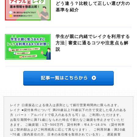
どう違う？比較して正しい選び方の
基準を紹介
学生が親に内緒でレイクを利用する
方法│審査に通るコツや注意点も解
説
レイク 口座振込による借入は原則として銀行営業時間内に限られます。
レイク ■貸付条件について 満20歳以上70歳以下の方で安定した収入のある
方（パート・アルバイトで収入のある方も可）は、ご利用いただけます。
お取引期間中に満71歳になられた時点で新たなご融資を停止させていただ
きます。 ご融資額：1万~500万円、貸付利率：年4.5~18.0% （貸付利率
はご契約額およびご利用残高に応じて異なります）、 ご利用対象：満20歳
~70歳（国内居住の方、日本の永住権を取得されている方）、 遅延損害