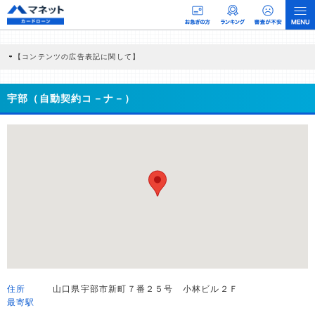
【コンテンツの広告表記に関して】
本コンテンツには、紹介している商品・商材の広告（リンク）を含む場合がありま
す。 これらの広告を経由して読者が企業ホームページを訪れ、成約が発生すると弊
社に対して企業から紹介報酬が支払われるという収益モデルです。 ただし、特定の
宇部（自動契約コ－ナ－）
商品を根拠なくPRするものではなく、当編集部の調査／ユーザーへの口コミ収集な
どに基づき、公平性を担保した情報提供を行っています。
>提携企業一覧
住所
山口県宇部市新町７番２５号 小林ビル２Ｆ
最寄駅