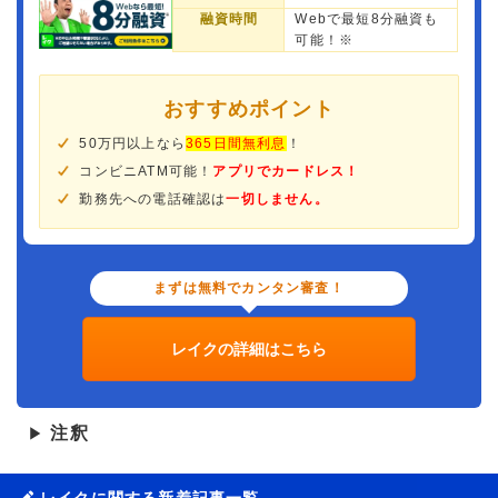
融資時間
Webで最短8分融資も
可能！※
おすすめポイント
50万円以上なら
365日間無利息
！
コンビニATM可能！
アプリでカードレス！
勤務先への電話確認は
一切しません。
まずは無料でカンタン審査！
レイクの詳細はこちら
注釈
▶
レイクに関する新着記事一覧