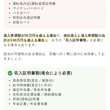
運転免許証(運転経歴証明書
マイナンバーカード
パスポート
特別永住者証明書
在留カード
借入希望額が50万円を超える場合
や、
他社借入と借入希望額の合
計が100万円を超える場合
は、以下の
「収入証明書類」
が必要に
なる場合もあります。
該当の可能性がある場合は、店舗へ行く際に念のため持参してお
きましょう。
収入証明書類(場合により必要)
源泉徴収票(直近／最新分)
給与明細書(直近2ヶ月分)
確定申告書／青色申告書
住民税決定通知書／納税通知書
所得(課税)証明書
年金証書／年金通知書