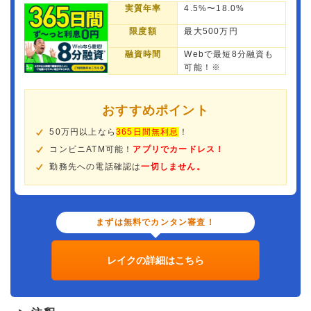
実質年率
4.5%〜18.0%
限度額
最大500万円
融資時間
Webで最短8分融資も
可能！※
おすすめポイント
50万円以上なら
365日間無利息
！
コンビニATM可能！
アプリでカードレス！
勤務先への電話確認は
一切しません。
まずは無料でカンタン審査！
レイクの詳細はこちら