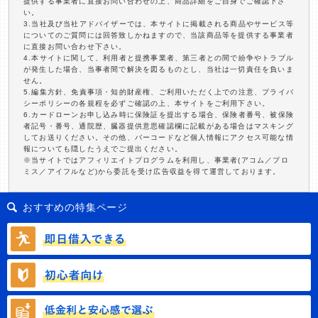
提供する事業者に直接お問い合わせの上、商品詳細をご自身でご確認下さ
い。
3.当社及び当社アドバイザーでは、本サイトに掲載される商品やサービス等
についてのご質問には回答致しかねますので、当該商品等を提供する事業者
に直接お問い合わせ下さい。
4.本サイトに関して、利用者と提携事業者、第三者との間で紛争やトラブル
が発生した場合、当事者間で解決を図るものとし、当社は一切責任を負いま
せん。
5.編集方針、免責事項・知的財産権、ご利用いただく上での注意、プライバ
シーポリシーの各規程を必ずご確認の上、本サイトをご利用下さい。
6.カードローンお申し込み時に保険証を提出する場合、保険者番号、被保険
者記号・番号、通院歴、臓器提供意思確認欄に記載がある場合はマスキング
してお送りください。その他、バーコードなど個人情報にアクセス可能な情
報についても隠したうえでご提出ください。
※当サイトではアフィリエイトプログラムを利用し、事業者(アコム／プロ
ミス／アイフルなど)から委託を受け広告収益を得て運営しております。
おすすめの特集ページ