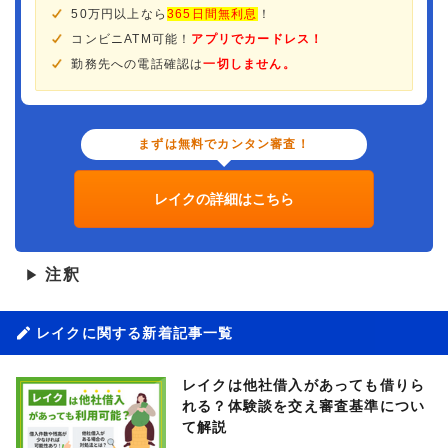
50万円以上なら
365日間無利息
！
コンビニATM可能！
アプリでカードレス！
勤務先への電話確認は
一切しません。
まずは無料でカンタン審査！
レイクの詳細はこちら
注釈
▶
レイクに関する新着記事一覧
レイクは他社借入があっても借りら
れる？体験談を交え審査基準につい
て解説