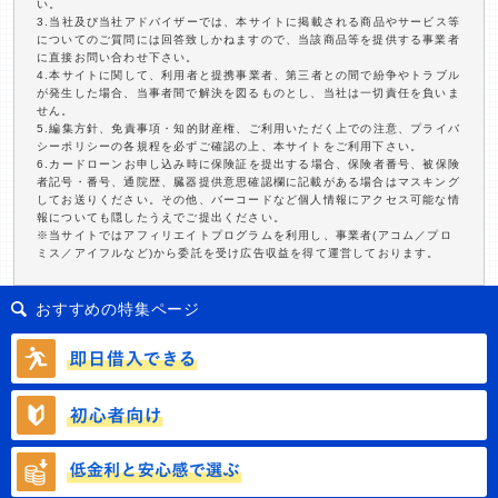
い。
3.当社及び当社アドバイザーでは、本サイトに掲載される商品やサービス等
についてのご質問には回答致しかねますので、当該商品等を提供する事業者
に直接お問い合わせ下さい。
4.本サイトに関して、利用者と提携事業者、第三者との間で紛争やトラブル
が発生した場合、当事者間で解決を図るものとし、当社は一切責任を負いま
せん。
5.編集方針、免責事項・知的財産権、ご利用いただく上での注意、プライバ
シーポリシーの各規程を必ずご確認の上、本サイトをご利用下さい。
6.カードローンお申し込み時に保険証を提出する場合、保険者番号、被保険
者記号・番号、通院歴、臓器提供意思確認欄に記載がある場合はマスキング
してお送りください。その他、バーコードなど個人情報にアクセス可能な情
報についても隠したうえでご提出ください。
※当サイトではアフィリエイトプログラムを利用し、事業者(アコム／プロ
ミス／アイフルなど)から委託を受け広告収益を得て運営しております。
おすすめの特集ページ