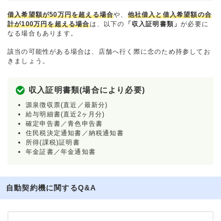
借入希望額が50万円を超える場合
や、
他社借入と借入希望額の合
計が100万円を超える場合
は、以下の
「収入証明書類」
が必要に
なる場合もあります。
該当の可能性がある場合は、店舗へ行く際に念のため持参してお
きましょう。
収入証明書類(場合により必要)
源泉徴収票(直近／最新分)
給与明細書(直近2ヶ月分)
確定申告書／青色申告書
住民税決定通知書／納税通知書
所得(課税)証明書
年金証書／年金通知書
自動契約機に関するQ&A