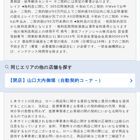
業相談・紛争解決センター ※ご契約には所定の審査があります。
レイク ■無利息に関して 365日間無利息 ※初めてのご契約 ※Webでお申
込み・ご契約、ご契約額が50万円以上でご契約後59日以内に収入証明書類
の提出とレイクでの登録が完了の方 60日間無利息 ※初めてのご契約 ※We
bお申込み、ご契約額が50万円未満の方 ■無利息の注意点 ・初回契約翌日
から無利息適用となります ・無利息期間経過後は通常金利適用となります
・他の無利息商品との併用不可 商号：新生フィナンシャル株式会社 貸金業
登録番号：関東財務局長(11) 第01024号 日本貸金業協会会員第000003号
レイク 最短即日融資をご希望の場合、21時（日曜日は18時）までのご契約
手続き完了（審査・必要書類の確認含む）が必要です。一部金融機関およ
び、メンテナンス時間等を除きます。
同じエリアの他の店舗を探す
【閉店】山口大内御堀（自動契約コ－ナ－）
1.本サイトの目的は、ローン商品等に関する適切な情報と選択の機会を提供
することにあり、当社は、提携事業者とお客様との契約締結の代理、斡旋、
仲介等の形態を問わず、提携事業者とお客様の間の契約にいかなる関与もす
るものではありません。
2.本サイトに掲載される他の事業者の商品に関する情報の正確性には細心の
注意を払っていますが、金利、手数料その他の商品に関するいかなる情報も
保証するものではございません。ローン商品をご利用の際には、必ず商品を
提供する事業者に直接お問い合わせの上、商品詳細をご自身でご確認下さ