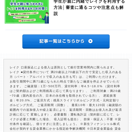
学生が親に内緒でレイクを利用する
方法│審査に通るコツや注意点も解
説
レイク 口座振込による借入は原則として銀行営業時間内に限られます。
レイク ■貸付条件について 満20歳以上70歳以下の方で安定した収入のある
方（パート・アルバイトで収入のある方も可）は、ご利用いただけます。
お取引期間中に満71歳になられた時点で新たなご融資を停止させていただ
きます。 ご融資額：1万~500万円、貸付利率：年4.5~18.0% （貸付利率
はご契約額およびご利用残高に応じて異なります）、 ご利用対象：満20歳
~70歳（国内居住の方、日本の永住権を取得されている方）、 遅延損害
金：年20.0%、ご返済方式：残高スライドリボルビング方式・元利定額リ
ボルビング方式、 ご返済期間（回数）、 最長10年・最大120回（融資額の
範囲内での追加借入や繰上返済により、返済期間・回数はお借入れ及び返済
計画に応じて 変動します）、必要書類：運転免許証（契約額に応じて、レ
イクが必要と判断した場合、 収入証明も提出）、担保・保証人：不要 ※貸
付条件を確認し、借りすぎに注意しましょう。 ※新生フィナンシャル株式
会社が契約する貸金業務にかかる指定紛争解決機関 ※日本貸金業協会 貸金