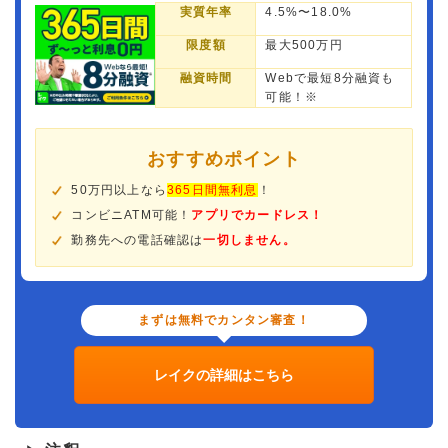
実質年率
4.5%〜18.0%
限度額
最大500万円
融資時間
Webで最短8分融資も
可能！※
おすすめポイント
50万円以上なら
365日間無利息
！
コンビニATM可能！
アプリでカードレス！
勤務先への電話確認は
一切しません。
まずは無料でカンタン審査！
レイクの詳細はこちら