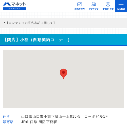
【コンテンツの広告表記に関して】
本コンテンツには、紹介している商品・商材の広告（リンク）を含む場合がありま
す。 これらの広告を経由して読者が企業ホームページを訪れ、成約が発生すると弊
社に対して企業から紹介報酬が支払われるという収益モデルです。 ただし、特定の
【閉店】小郡（自動契約コ－ナ－）
商品を根拠なくPRするものではなく、当編集部の調査／ユーザーへの口コミ収集な
どに基づき、公平性を担保した情報提供を行っています。
>提携企業一覧
住所
山口県山口市小郡下郷山手上815-5 コーポビル1F
最寄駅
JR山口線 周防下郷駅