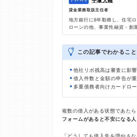
手塚大輔
貸金業務取扱主任者
地方銀行に8年勤務し、住宅
ローンの他、事業性融資・創
任者の資格を有する、100件
の他に投資信託・個人年金・
＞＞公式ページ
この記事でわかること
他社リボ残高は審査に影
借入件数と金額の申告が
多重債務者向けカードロ
複数の借入がある状態であたら
フォームがあると不安になる人
「どうしても借入先を増やさな