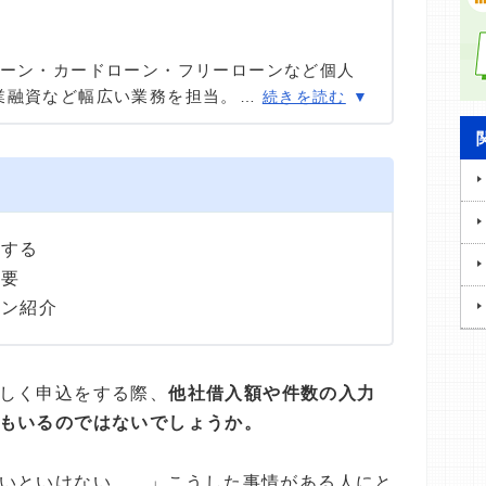
ローン・カードローン・フリーローンなど個人
業融資など幅広い業務を担当。貸金業務取扱主
…
続きを読む
あまりのフリーローン、住宅ローン数十件、そ
国債販売も取り扱った金融商品のプロ。
響する
重要
ーン紹介
しく申込をする際、
他社借入額や件数の入力
もいるのではないでしょうか。
いといけない...。」こうした事情がある人にと