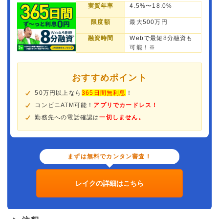
実質年率
4.5%〜18.0%
限度額
最大500万円
融資時間
Webで最短8分融資も
可能！※
おすすめポイント
50万円以上なら
365日間無利息
！
コンビニATM可能！
アプリでカードレス！
勤務先への電話確認は
一切しません。
まずは無料でカンタン審査！
レイクの詳細はこちら