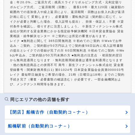
金：年20.0%、ご返済方式：残高スライドリボルビング方式・元利定額リ
ボルビング方式、 ご返済期間（回数）、 最長10年・最大120回（融資額の
範囲内での追加借入や繰上返済により、返済期間・回数はお借入れ及び返済
計画に応じて 変動します）、必要書類：運転免許証（契約額に応じて、レ
イクが必要と判断した場合、 収入証明も提出）、担保・保証人：不要 ※貸
付条件を確認し、借りすぎに注意しましょう。 ※新生フィナンシャル株式
会社が契約する貸金業務にかかる指定紛争解決機関 ※日本貸金業協会 貸金
業相談・紛争解決センター ※ご契約には所定の審査があります。
レイク ■無利息に関して 365日間無利息 ※初めてのご契約 ※Webでお申
込み・ご契約、ご契約額が50万円以上でご契約後59日以内に収入証明書類
の提出とレイクでの登録が完了の方 60日間無利息 ※初めてのご契約 ※We
bお申込み、ご契約額が50万円未満の方 ■無利息の注意点 ・初回契約翌日
から無利息適用となります ・無利息期間経過後は通常金利適用となります
・他の無利息商品との併用不可 商号：新生フィナンシャル株式会社 貸金業
登録番号：関東財務局長(11) 第01024号 日本貸金業協会会員第000003号
レイク 最短即日融資をご希望の場合、21時（日曜日は18時）までのご契約
手続き完了（審査・必要書類の確認含む）が必要です。一部金融機関およ
び、メンテナンス時間等を除きます。
同じエリアの他の店舗を探す
【閉店】船橋古作（自動契約コ－ナ－）
船橋駅前（自動契約コ－ナ－）