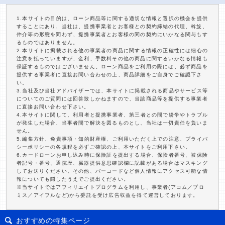
1.本サイトの目的は、ローン商品等に関する適切な情報と選択の機会を提供
することにあり、当社は、提携事業者とお客様との契約締結の代理、斡旋、
仲介等の形態を問わず、提携事業者とお客様の間の契約にいかなる関与もす
るものではありません。
2.本サイトに掲載される他の事業者の商品に関する情報の正確性には細心の
注意を払っていますが、金利、手数料その他の商品に関するいかなる情報も
保証するものではございません。ローン商品をご利用の際には、必ず商品を
提供する事業者に直接お問い合わせの上、商品詳細をご自身でご確認下さ
い。
3.当社及び当社アドバイザーでは、本サイトに掲載される商品やサービス等
についてのご質問には回答致しかねますので、当該商品等を提供する事業者
に直接お問い合わせ下さい。
4.本サイトに関して、利用者と提携事業者、第三者との間で紛争やトラブル
が発生した場合、当事者間で解決を図るものとし、当社は一切責任を負いま
せん。
5.編集方針、免責事項・知的財産権、ご利用いただく上での注意、プライバ
シーポリシーの各規程を必ずご確認の上、本サイトをご利用下さい。
6.カードローンお申し込み時に保険証を提出する場合、保険者番号、被保険
者記号・番号、通院歴、臓器提供意思確認欄に記載がある場合はマスキング
してお送りください。その他、バーコードなど個人情報にアクセス可能な情
報についても隠したうえでご提出ください。
※当サイトではアフィリエイトプログラムを利用し、事業者(アコム／プロ
ミス／アイフルなど)から委託を受け広告収益を得て運営しております。
おすすめの特集ページ