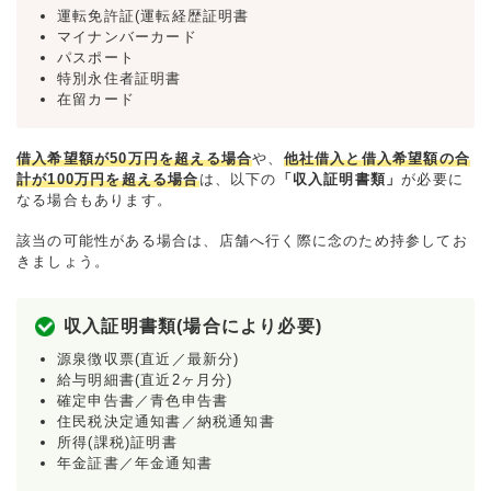
運転免許証(運転経歴証明書
マイナンバーカード
パスポート
特別永住者証明書
在留カード
借入希望額が50万円を超える場合
や、
他社借入と借入希望額の合
計が100万円を超える場合
は、以下の
「収入証明書類」
が必要に
なる場合もあります。
該当の可能性がある場合は、店舗へ行く際に念のため持参してお
きましょう。
収入証明書類(場合により必要)
源泉徴収票(直近／最新分)
給与明細書(直近2ヶ月分)
確定申告書／青色申告書
住民税決定通知書／納税通知書
所得(課税)証明書
年金証書／年金通知書