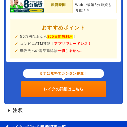
融資時間
Webで最短8分融資も
可能！※
おすすめポイント
50万円以上なら
365日間無利息
！
コンビニATM可能！
アプリでカードレス！
勤務先への電話確認は
一切しません。
まずは無料でカンタン審査！
レイクの詳細はこちら
注釈
▶
レイクに関する新着記事一覧