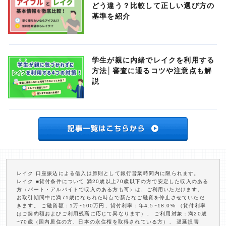
どう違う？比較して正しい選び方の
基準を紹介
学生が親に内緒でレイクを利用する
方法│審査に通るコツや注意点も解
説
レイク 口座振込による借入は原則として銀行営業時間内に限られます。
レイク ■貸付条件について 満20歳以上70歳以下の方で安定した収入のある
方（パート・アルバイトで収入のある方も可）は、ご利用いただけます。
お取引期間中に満71歳になられた時点で新たなご融資を停止させていただ
きます。 ご融資額：1万~500万円、貸付利率：年4.5~18.0% （貸付利率
はご契約額およびご利用残高に応じて異なります）、 ご利用対象：満20歳
~70歳（国内居住の方、日本の永住権を取得されている方）、 遅延損害