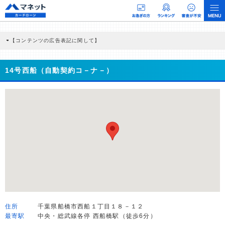
【コンテンツの広告表記に関して】
本コンテンツには、紹介している商品・商材の広告（リンク）を含む場合がありま
す。 これらの広告を経由して読者が企業ホームページを訪れ、成約が発生すると弊
社に対して企業から紹介報酬が支払われるという収益モデルです。 ただし、特定の
14号西船（自動契約コ－ナ－）
商品を根拠なくPRするものではなく、当編集部の調査／ユーザーへの口コミ収集な
どに基づき、公平性を担保した情報提供を行っています。
>提携企業一覧
住所
千葉県船橋市西船１丁目１８－１２
最寄駅
中央・総武線各停 西船橋駅（徒歩6分）