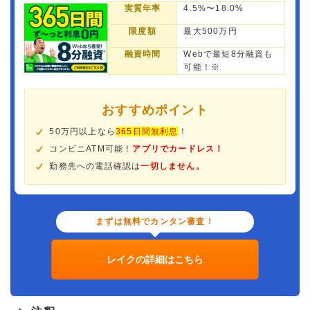
実質年率
4.5%〜18.0%
限度額
最大500万円
融資時間
Webで最短8分融資も
可能！※
おすすめポイント
50万円以上なら
365日間無利息
！
コンビニATM可能！
アプリでカードレス！
勤務先への電話確認は
一切しません。
まずは無料でカンタン審査！
レイクの詳細はこちら