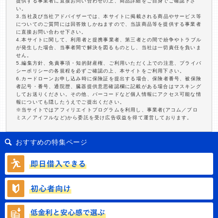
提供する事業者に直接お問い合わせの上、商品詳細をご自身でご確認下さ
い。
3.当社及び当社アドバイザーでは、本サイトに掲載される商品やサービス等
についてのご質問には回答致しかねますので、当該商品等を提供する事業者
に直接お問い合わせ下さい。
4.本サイトに関して、利用者と提携事業者、第三者との間で紛争やトラブル
が発生した場合、当事者間で解決を図るものとし、当社は一切責任を負いま
せん。
5.編集方針、免責事項・知的財産権、ご利用いただく上での注意、プライバ
シーポリシーの各規程を必ずご確認の上、本サイトをご利用下さい。
6.カードローンお申し込み時に保険証を提出する場合、保険者番号、被保険
者記号・番号、通院歴、臓器提供意思確認欄に記載がある場合はマスキング
してお送りください。その他、バーコードなど個人情報にアクセス可能な情
報についても隠したうえでご提出ください。
※当サイトではアフィリエイトプログラムを利用し、事業者(アコム／プロ
ミス／アイフルなど)から委託を受け広告収益を得て運営しております。
おすすめの特集ページ