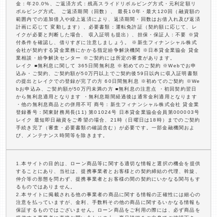
金：年20.0%、ご返済方式：残高スライドリボルビング方式・元利定額リ
ボルビング方式、 ご返済期間（回数）、 最長10年・最大120回（融資額の
範囲内での追加借入や繰上返済により、返済期間・回数はお借入れ及び返済
計画に応じて 変動します）、必要書類：運転免許証（契約額に応じて、レ
イクが必要と判断した場合、 収入証明も提出）、担保・保証人：不要 ※貸
付条件を確認し、借りすぎに注意しましょう。 ※新生フィナンシャル株式
会社が契約する貸金業務にかかる指定紛争解決機関 ※日本貸金業協会 貸金
業相談・紛争解決センター ※ご契約には所定の審査があります。
レイク ■無利息に関して 365日間無利息 ※初めてのご契約 ※Webでお申
込み・ご契約、ご契約額が50万円以上でご契約後59日以内に収入証明書類
の提出とレイクでの登録が完了の方 60日間無利息 ※初めてのご契約 ※We
bお申込み、ご契約額が50万円未満の方 ■無利息の注意点 ・初回契約翌日
から無利息適用となります ・無利息期間経過後は通常金利適用となります
・他の無利息商品との併用不可 商号：新生フィナンシャル株式会社 貸金業
登録番号：関東財務局長(11) 第01024号 日本貸金業協会会員第000003号
レイク 最短即日融資をご希望の場合、21時（日曜日は18時）までのご契約
手続き完了（審査・必要書類の確認含む）が必要です。一部金融機関およ
び、メンテナンス時間等を除きます。
1.本サイトの目的は、ローン商品等に関する適切な情報と選択の機会を提供
することにあり、当社は、提携事業者とお客様との契約締結の代理、斡旋、
仲介等の形態を問わず、提携事業者とお客様の間の契約にいかなる関与もす
るものではありません。
2.本サイトに掲載される他の事業者の商品に関する情報の正確性には細心の
注意を払っていますが、金利、手数料その他の商品に関するいかなる情報も
保証するものではございません。ローン商品をご利用の際には、必ず商品を