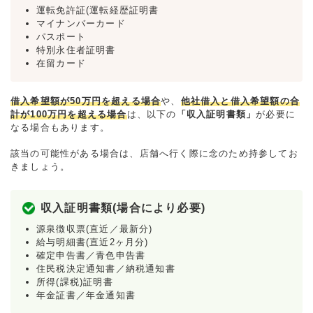
運転免許証(運転経歴証明書
マイナンバーカード
パスポート
特別永住者証明書
在留カード
借入希望額が50万円を超える場合
や、
他社借入と借入希望額の合
計が100万円を超える場合
は、以下の
「収入証明書類」
が必要に
なる場合もあります。
該当の可能性がある場合は、店舗へ行く際に念のため持参してお
きましょう。
収入証明書類(場合により必要)
源泉徴収票(直近／最新分)
給与明細書(直近2ヶ月分)
確定申告書／青色申告書
住民税決定通知書／納税通知書
所得(課税)証明書
年金証書／年金通知書