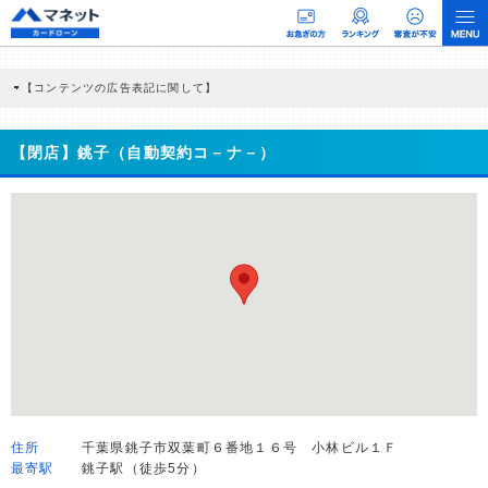
【コンテンツの広告表記に関して】
本コンテンツには、紹介している商品・商材の広告（リンク）を含む場合がありま
す。 これらの広告を経由して読者が企業ホームページを訪れ、成約が発生すると弊
社に対して企業から紹介報酬が支払われるという収益モデルです。 ただし、特定の
【閉店】銚子（自動契約コ－ナ－）
商品を根拠なくPRするものではなく、当編集部の調査／ユーザーへの口コミ収集な
どに基づき、公平性を担保した情報提供を行っています。
>提携企業一覧
住所
千葉県銚子市双葉町６番地１６号 小林ビル１Ｆ
最寄駅
銚子駅（徒歩5分）