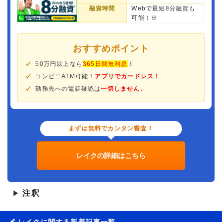
融資時間
Webで最短8分融資も
可能！※
おすすめポイント
50万円以上なら
365日間無利息
！
コンビニATM可能！
アプリでカードレス！
勤務先への電話確認は
一切しません。
まずは無料でカンタン審査！
レイクの詳細はこちら
注釈
▶
レイクに関する新着記事一覧