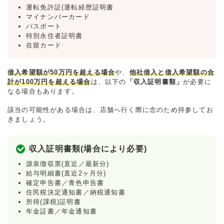
運転免許証(運転経歴証明書
マイナンバーカード
パスポート
特別永住者証明書
在留カード
借入希望額が50万円を超える場合
や、
他社借入と借入希望額の合
計が100万円を超える場合
は、以下の
「収入証明書類」
が必要に
なる場合もあります。
該当の可能性がある場合は、店舗へ行く際に念のため持参してお
きましょう。
収入証明書類(場合により必要)
源泉徴収票(直近／最新分)
給与明細書(直近2ヶ月分)
確定申告書／青色申告書
住民税決定通知書／納税通知書
所得(課税)証明書
年金証書／年金通知書