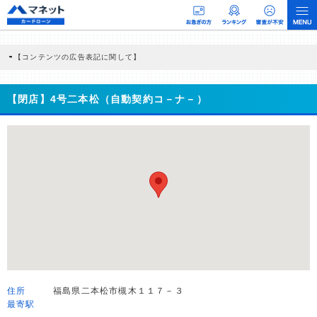
【コンテンツの広告表記に関して】
本コンテンツには、紹介している商品・商材の広告（リンク）を含む場合がありま
す。 これらの広告を経由して読者が企業ホームページを訪れ、成約が発生すると弊
社に対して企業から紹介報酬が支払われるという収益モデルです。 ただし、特定の
【閉店】4号二本松（自動契約コ－ナ－）
商品を根拠なくPRするものではなく、当編集部の調査／ユーザーへの口コミ収集な
どに基づき、公平性を担保した情報提供を行っています。
>提携企業一覧
住所
福島県二本松市槻木１１７－３
最寄駅