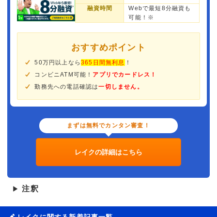
融資時間
Webで最短8分融資も
可能！※
おすすめポイント
50万円以上なら
365日間無利息
！
コンビニATM可能！
アプリでカードレス！
勤務先への電話確認は
一切しません。
まずは無料でカンタン審査！
レイクの詳細はこちら
注釈
▶
レイクに関する新着記事一覧