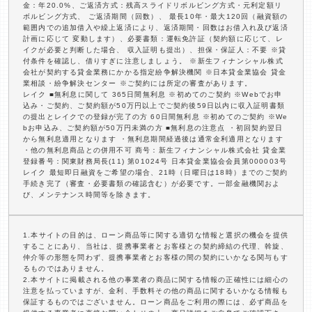
金：年20.0%、ご返済方式：残高スライドリボルビング方式・元利定額リ
ボルビング方式、 ご返済期間（回数）、 最長10年・最大120回（融資額の
範囲内での追加借入や繰上返済により、返済期間・回数はお借入れ及び返済
計画に応じて 変動します）、必要書類：運転免許証（契約額に応じて、レ
イクが必要と判断した場合、 収入証明も提出）、担保・保証人：不要 ※貸
付条件を確認し、借りすぎに注意しましょう。 ※新生フィナンシャル株式
会社が契約する貸金業務にかかる指定紛争解決機関 ※日本貸金業協会 貸金
業相談・紛争解決センター ※ご契約には所定の審査があります。
レイク ■無利息に関して 365日間無利息 ※初めてのご契約 ※Webでお申
込み・ご契約、ご契約額が50万円以上でご契約後59日以内に収入証明書類
の提出とレイクでの登録が完了の方 60日間無利息 ※初めてのご契約 ※We
bお申込み、ご契約額が50万円未満の方 ■無利息の注意点 ・初回契約翌日
から無利息適用となります ・無利息期間経過後は通常金利適用となります
・他の無利息商品との併用不可 商号：新生フィナンシャル株式会社 貸金業
登録番号：関東財務局長(11) 第01024号 日本貸金業協会会員第000003号
レイク 最短即日融資をご希望の場合、21時（日曜日は18時）までのご契約
手続き完了（審査・必要書類の確認含む）が必要です。一部金融機関およ
び、メンテナンス時間等を除きます。
1.本サイトの目的は、ローン商品等に関する適切な情報と選択の機会を提供
することにあり、当社は、提携事業者とお客様との契約締結の代理、斡旋、
仲介等の形態を問わず、提携事業者とお客様の間の契約にいかなる関与もす
るものではありません。
2.本サイトに掲載される他の事業者の商品に関する情報の正確性には細心の
注意を払っていますが、金利、手数料その他の商品に関するいかなる情報も
保証するものではございません。ローン商品をご利用の際には、必ず商品を