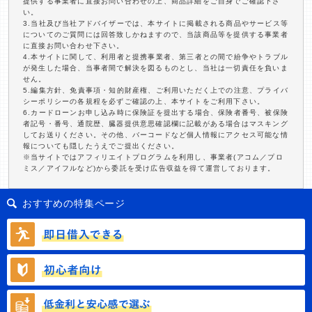
提供する事業者に直接お問い合わせの上、商品詳細をご自身でご確認下さ
い。
3.当社及び当社アドバイザーでは、本サイトに掲載される商品やサービス等
についてのご質問には回答致しかねますので、当該商品等を提供する事業者
に直接お問い合わせ下さい。
4.本サイトに関して、利用者と提携事業者、第三者との間で紛争やトラブル
が発生した場合、当事者間で解決を図るものとし、当社は一切責任を負いま
せん。
5.編集方針、免責事項・知的財産権、ご利用いただく上での注意、プライバ
シーポリシーの各規程を必ずご確認の上、本サイトをご利用下さい。
6.カードローンお申し込み時に保険証を提出する場合、保険者番号、被保険
者記号・番号、通院歴、臓器提供意思確認欄に記載がある場合はマスキング
してお送りください。その他、バーコードなど個人情報にアクセス可能な情
報についても隠したうえでご提出ください。
※当サイトではアフィリエイトプログラムを利用し、事業者(アコム／プロ
ミス／アイフルなど)から委託を受け広告収益を得て運営しております。
おすすめの特集ページ