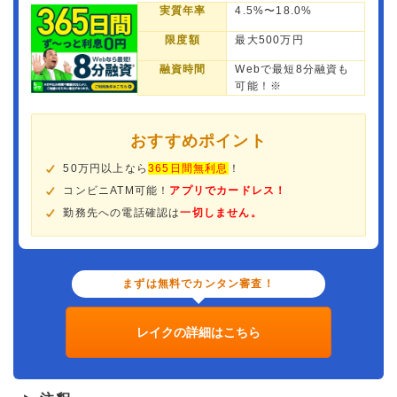
実質年率
4.5%〜18.0%
限度額
最大500万円
融資時間
Webで最短8分融資も
可能！※
おすすめポイント
50万円以上なら
365日間無利息
！
コンビニATM可能！
アプリでカードレス！
勤務先への電話確認は
一切しません。
まずは無料でカンタン審査！
レイクの詳細はこちら