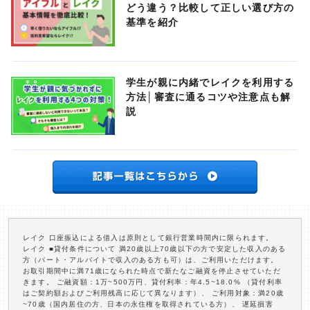
どう違う？比較して正しい選び方の
基準を紹介
学生が親に内緒でレイクを利用する
方法│審査に通るコツや注意点も解
説
レイク 口座振込による借入は原則として銀行営業時間内に限られます。
レイク ■貸付条件について 満20歳以上70歳以下の方で安定した収入のある
方（パート・アルバイトで収入のある方も可）は、ご利用いただけます。
お取引期間中に満71歳になられた時点で新たなご融資を停止させていただ
きます。 ご融資額：1万~500万円、貸付利率：年4.5~18.0% （貸付利率
はご契約額およびご利用残高に応じて異なります）、 ご利用対象：満20歳
~70歳（国内居住の方、日本の永住権を取得されている方）、 遅延損害