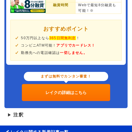
融資時間
Webで最短8分融資も
可能！※
おすすめポイント
50万円以上なら
365日間無利息
！
コンビニATM可能！
アプリでカードレス！
勤務先への電話確認は
一切しません。
まずは無料でカンタン審査！
レイクの詳細はこちら
注釈
▶
レイクに関する新着記事一覧