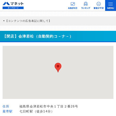
【コンテンツの広告表記に関して】
本コンテンツには、紹介している商品・商材の広告（リンク）を含む場合がありま
す。 これらの広告を経由して読者が企業ホームページを訪れ、成約が発生すると弊
社に対して企業から紹介報酬が支払われるという収益モデルです。 ただし、特定の
【閉店】会津若松（自動契約コ－ナ－）
商品を根拠なくPRするものではなく、当編集部の調査／ユーザーへの口コミ収集な
どに基づき、公平性を担保した情報提供を行っています。
>提携企業一覧
住所
福島県会津若松市中央１丁目２番26号
最寄駅
七日町駅（徒歩14分）