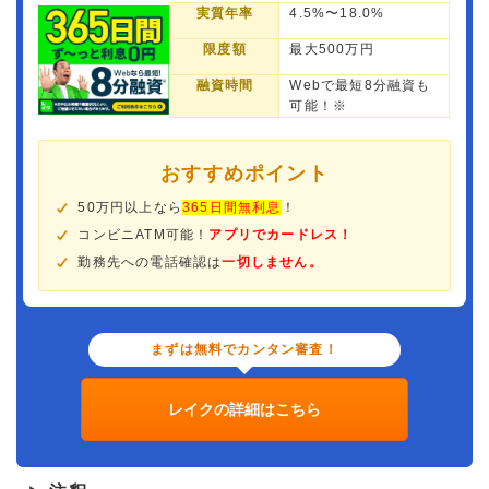
実質年率
4.5%〜18.0%
限度額
最大500万円
融資時間
Webで最短8分融資も
可能！※
おすすめポイント
50万円以上なら
365日間無利息
！
コンビニATM可能！
アプリでカードレス！
勤務先への電話確認は
一切しません。
まずは無料でカンタン審査！
レイクの詳細はこちら