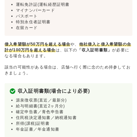
運転免許証(運転経歴証明書
マイナンバーカード
パスポート
特別永住者証明書
在留カード
借入希望額が50万円を超える場合
や、
他社借入と借入希望額の合
計が100万円を超える場合
は、以下の
「収入証明書類」
が必要に
なる場合もあります。
該当の可能性がある場合は、店舗へ行く際に念のため持参してお
きましょう。
収入証明書類(場合により必要)
源泉徴収票(直近／最新分)
給与明細書(直近2ヶ月分)
確定申告書／青色申告書
住民税決定通知書／納税通知書
所得(課税)証明書
年金証書／年金通知書