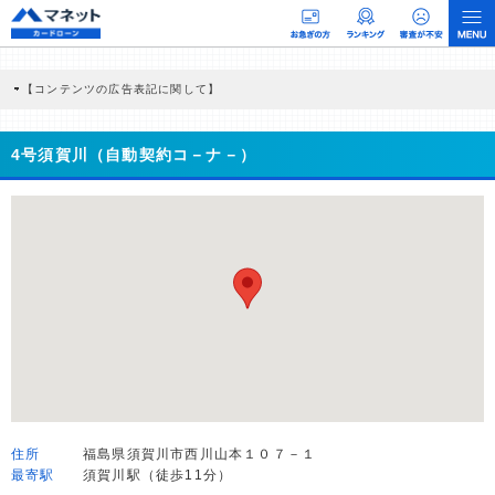
【コンテンツの広告表記に関して】
本コンテンツには、紹介している商品・商材の広告（リンク）を含む場合がありま
す。 これらの広告を経由して読者が企業ホームページを訪れ、成約が発生すると弊
社に対して企業から紹介報酬が支払われるという収益モデルです。 ただし、特定の
4号須賀川（自動契約コ－ナ－）
商品を根拠なくPRするものではなく、当編集部の調査／ユーザーへの口コミ収集な
どに基づき、公平性を担保した情報提供を行っています。
>提携企業一覧
住所
福島県須賀川市西川山本１０７－１
最寄駅
須賀川駅（徒歩11分）