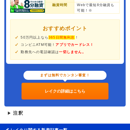
融資時間
Webで最短8分融資も
可能！※
おすすめポイント
50万円以上なら
365日間無利息
！
コンビニATM可能！
アプリでカードレス！
勤務先への電話確認は
一切しません。
まずは無料でカンタン審査！
レイクの詳細はこちら
注釈
▶
レイクに関する新着記事一覧