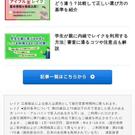
どう違う？比較して正しい選び方の
基準を紹介
学生が親に内緒でレイクを利用する
方法│審査に通るコツや注意点も解
説
レイク 口座振込による借入は原則として銀行営業時間内に限られます。
レイク ■貸付条件について 満20歳以上70歳以下の方で安定した収入のある
方（パート・アルバイトで収入のある方も可）は、ご利用いただけます。
お取引期間中に満71歳になられた時点で新たなご融資を停止させていただ
きます。 ご融資額：1万~500万円、貸付利率：年4.5~18.0% （貸付利率
はご契約額およびご利用残高に応じて異なります）、 ご利用対象：満20歳
~70歳（国内居住の方、日本の永住権を取得されている方）、 遅延損害