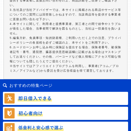
提供する事業者に直接お問い合わせの上、商品詳細をご自身でご確認下さ
い。
3.当社及び当社アドバイザーでは、本サイトに掲載される商品やサービス等
についてのご質問には回答致しかねますので、当該商品等を提供する事業者
に直接お問い合わせ下さい。
4.本サイトに関して、利用者と提携事業者、第三者との間で紛争やトラブル
が発生した場合、当事者間で解決を図るものとし、当社は一切責任を負いま
せん。
5.編集方針、免責事項・知的財産権、ご利用いただく上での注意、プライバ
シーポリシーの各規程を必ずご確認の上、本サイトをご利用下さい。
6.カードローンお申し込み時に保険証を提出する場合、保険者番号、被保険
者記号・番号、通院歴、臓器提供意思確認欄に記載がある場合はマスキング
してお送りください。その他、バーコードなど個人情報にアクセス可能な情
報についても隠したうえでご提出ください。
※当サイトではアフィリエイトプログラムを利用し、事業者(アコム／プロ
ミス／アイフルなど)から委託を受け広告収益を得て運営しております。
おすすめの特集ページ