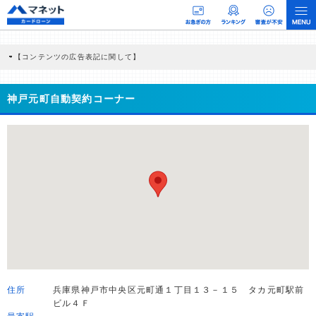
【コンテンツの広告表記に関して】
本コンテンツには、紹介している商品・商材の広告（リンク）を含む場合がありま
す。 これらの広告を経由して読者が企業ホームページを訪れ、成約が発生すると弊
社に対して企業から紹介報酬が支払われるという収益モデルです。 ただし、特定の
神戸元町自動契約コーナー
商品を根拠なくPRするものではなく、当編集部の調査／ユーザーへの口コミ収集な
どに基づき、公平性を担保した情報提供を行っています。
>提携企業一覧
住所
兵庫県神戸市中央区元町通１丁目１３－１５ タカ元町駅前
ビル４Ｆ