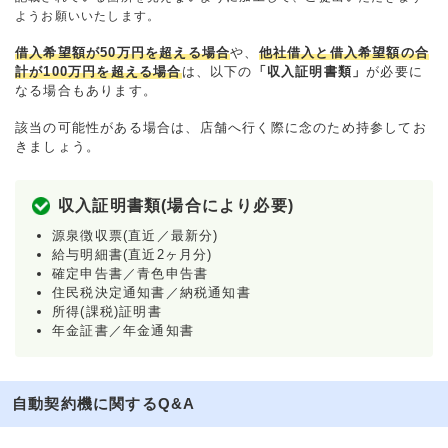
ようお願いいたします。
借入希望額が50万円を超える場合
や、
他社借入と借入希望額の合
計が100万円を超える場合
は、以下の
「収入証明書類」
が必要に
なる場合もあります。
該当の可能性がある場合は、店舗へ行く際に念のため持参してお
きましょう。
収入証明書類(場合により必要)
源泉徴収票(直近／最新分)
給与明細書(直近2ヶ月分)
確定申告書／青色申告書
住民税決定通知書／納税通知書
所得(課税)証明書
年金証書／年金通知書
自動契約機に関するQ&A