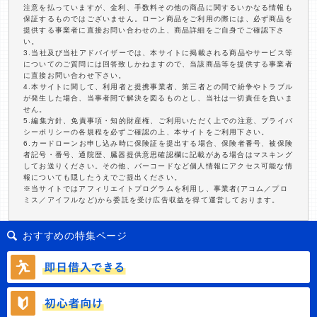
注意を払っていますが、金利、手数料その他の商品に関するいかなる情報も
保証するものではございません。ローン商品をご利用の際には、必ず商品を
提供する事業者に直接お問い合わせの上、商品詳細をご自身でご確認下さ
い。
3.当社及び当社アドバイザーでは、本サイトに掲載される商品やサービス等
についてのご質問には回答致しかねますので、当該商品等を提供する事業者
に直接お問い合わせ下さい。
4.本サイトに関して、利用者と提携事業者、第三者との間で紛争やトラブル
が発生した場合、当事者間で解決を図るものとし、当社は一切責任を負いま
せん。
5.編集方針、免責事項・知的財産権、ご利用いただく上での注意、プライバ
シーポリシーの各規程を必ずご確認の上、本サイトをご利用下さい。
6.カードローンお申し込み時に保険証を提出する場合、保険者番号、被保険
者記号・番号、通院歴、臓器提供意思確認欄に記載がある場合はマスキング
してお送りください。その他、バーコードなど個人情報にアクセス可能な情
報についても隠したうえでご提出ください。
※当サイトではアフィリエイトプログラムを利用し、事業者(アコム／プロ
ミス／アイフルなど)から委託を受け広告収益を得て運営しております。
おすすめの特集ページ