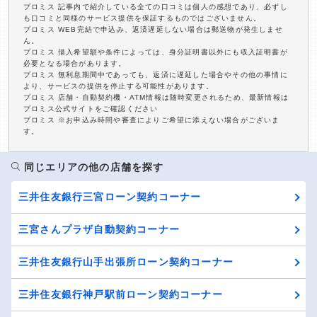
プロミス 記事内で紹介している全ての口コミは個人の感想であり、必ずし
も口コミと同様のサービス提供を保証するものではございません。
プロミス WEB完結で申込み、返済遅延しない場合は郵送物が発生しませ
ん。
プロミス 借入希望額や条件によっては、身分証明書以外にも収入証明書が
必要となる場合があります。
プロミス 無利息期間中であっても、返済に遅延した場合やその他の事情に
より、サービスの提供を停止する可能性があります。
プロミス 店舗・自動契約機・ATM情報は随時変更されるため、最新情報は
プロミス公式サイトをご確認ください
プロミス ※お申込み時間や審査によりご希望に添えない場合がございま
す。
同じエリアの他の店舗を探す
三井住友銀行三宮ローン契約コーナー
三宮さんプラザ自動契約コーナー
三井住友銀行山手出張所ローン契約コーナー
三井住友銀行神戸駅前ローン契約コーナー