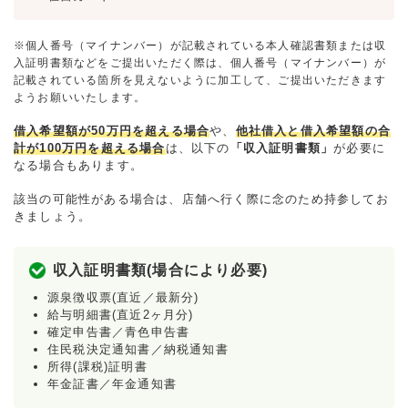
※個人番号（マイナンバー）が記載されている本人確認書類または収
入証明書類などをご提出いただく際は、個人番号（マイナンバー）が
記載されている箇所を見えないように加工して、ご提出いただきます
ようお願いいたします。
借入希望額が50万円を超える場合
や、
他社借入と借入希望額の合
計が100万円を超える場合
は、以下の
「収入証明書類」
が必要に
なる場合もあります。
該当の可能性がある場合は、店舗へ行く際に念のため持参してお
きましょう。
収入証明書類(場合により必要)
源泉徴収票(直近／最新分)
給与明細書(直近2ヶ月分)
確定申告書／青色申告書
住民税決定通知書／納税通知書
所得(課税)証明書
年金証書／年金通知書