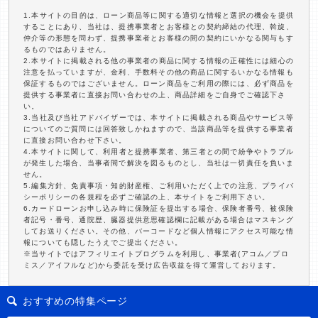
1.本サイトの目的は、ローン商品等に関する適切な情報と選択の機会を提供
することにあり、当社は、提携事業者とお客様との契約締結の代理、斡旋、
仲介等の形態を問わず、提携事業者とお客様の間の契約にいかなる関与もす
るものではありません。
2.本サイトに掲載される他の事業者の商品に関する情報の正確性には細心の
注意を払っていますが、金利、手数料その他の商品に関するいかなる情報も
保証するものではございません。ローン商品をご利用の際には、必ず商品を
提供する事業者に直接お問い合わせの上、商品詳細をご自身でご確認下さ
い。
3.当社及び当社アドバイザーでは、本サイトに掲載される商品やサービス等
についてのご質問には回答致しかねますので、当該商品等を提供する事業者
に直接お問い合わせ下さい。
4.本サイトに関して、利用者と提携事業者、第三者との間で紛争やトラブル
が発生した場合、当事者間で解決を図るものとし、当社は一切責任を負いま
せん。
5.編集方針、免責事項・知的財産権、ご利用いただく上での注意、プライバ
シーポリシーの各規程を必ずご確認の上、本サイトをご利用下さい。
6.カードローンお申し込み時に保険証を提出する場合、保険者番号、被保険
者記号・番号、通院歴、臓器提供意思確認欄に記載がある場合はマスキング
してお送りください。その他、バーコードなど個人情報にアクセス可能な情
報についても隠したうえでご提出ください。
※当サイトではアフィリエイトプログラムを利用し、事業者(アコム／プロ
ミス／アイフルなど)から委託を受け広告収益を得て運営しております。
おすすめの特集ページ