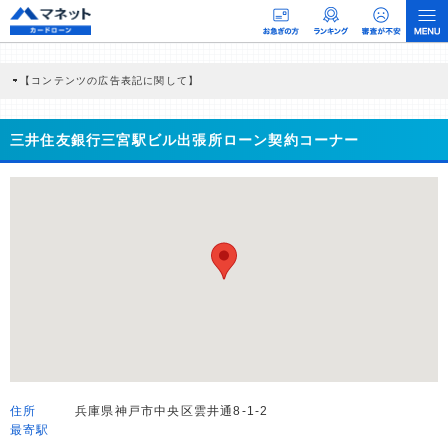
【コンテンツの広告表記に関して】
本コンテンツには、紹介している商品・商材の広告（リンク）を含む場合がありま
す。 これらの広告を経由して読者が企業ホームページを訪れ、成約が発生すると弊
社に対して企業から紹介報酬が支払われるという収益モデルです。 ただし、特定の
三井住友銀行三宮駅ビル出張所ローン契約コーナー
商品を根拠なくPRするものではなく、当編集部の調査／ユーザーへの口コミ収集な
どに基づき、公平性を担保した情報提供を行っています。
>提携企業一覧
住所
兵庫県神戸市中央区雲井通8-1-2
最寄駅