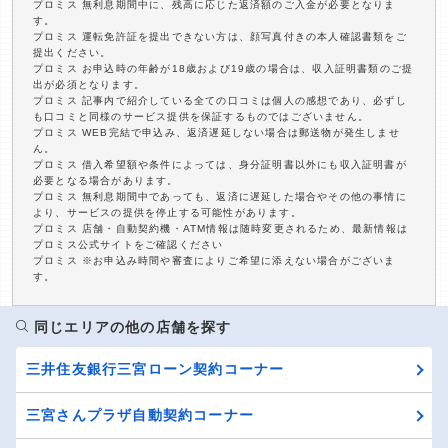
プロミス 無利息期間中に、残高に応じた返済額のご入金が必要となりま
す。
プロミス 運転免許証を提出できない方は、顔写真付きの本人確認書類をご
提出ください。
プロミス お申込時の年齢が18歳および19歳の場合は、収入証明書類のご提
出が必須となります。
プロミス 記事内で紹介している全ての口コミは個人の感想であり、必ずし
も口コミと同様のサービス提供を保証するものではございません。
プロミス WEB完結で申込み、返済遅延しない場合は郵送物が発生しませ
ん。
プロミス 借入希望額や条件によっては、身分証明書以外にも収入証明書が
必要となる場合があります。
プロミス 無利息期間中であっても、返済に遅延した場合やその他の事情に
より、サービスの提供を停止する可能性があります。
プロミス 店舗・自動契約機・ATM情報は随時変更されるため、最新情報は
プロミス公式サイトをご確認ください
プロミス ※お申込み時間や審査によりご希望に添えない場合がございま
す。
同じエリアの他の店舗を探す
三井住友銀行三宮ローン契約コーナー
三宮さんプラザ自動契約コーナー