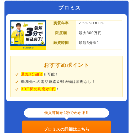
プロミス
実質年率
2.5%〜18.0%
限度額
最大800万円
融資時間
最短3分※1
おすすめポイント
最短3分融資
も可能！
勤務先への電話連絡＆郵送物は原則なし！
30日間の利息が0円
！
借入可能か1秒でわかる!!
プロミスの詳細はこちら