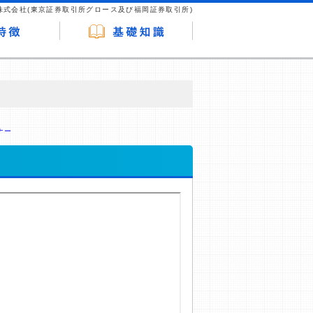
株式会社(東京証券取引所グロース及び福岡証券取引所)
が企業ホームページを訪れ、成約が発生する
はなく、当編集部の調査／ユーザーへの口コ
ナー