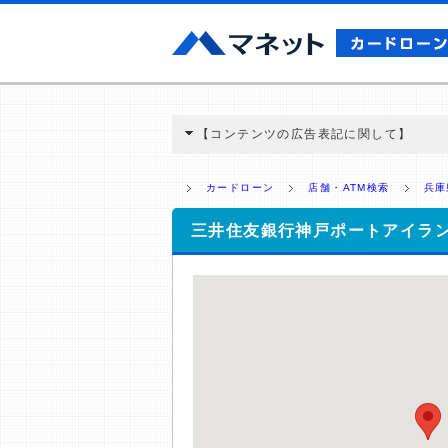
【コンテンツの広告表記に関して】
本コンテンツには、紹介している商品・商材
と弊社に対して企業から紹介報酬が支払われ
カードローン
店舗・ATM検索
兵庫
ミ収集などに基づき、公平性を担保した情
>提携企業一覧
三井住友銀行神戸ポートアイラ