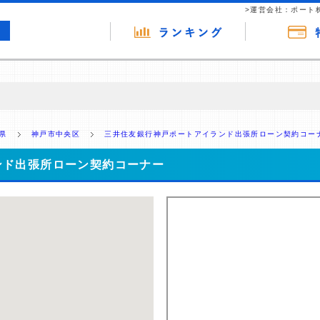
>運営会社：ポート
の広告（リンク）を含む場合があります。 これらの広告を経由して読者
るという収益モデルです。 ただし、特定の商品を根拠なくPRするもので
県
神戸市中央区
三井住友銀行神戸ポートアイランド出張所ローン契約コー
報提供を行っています。
ンド出張所ローン契約コーナー