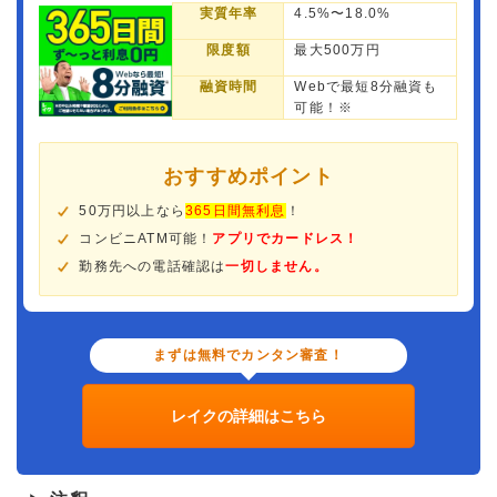
実質年率
4.5%〜18.0%
限度額
最大500万円
融資時間
Webで最短8分融資も
可能！※
おすすめポイント
50万円以上なら
365日間無利息
！
コンビニATM可能！
アプリでカードレス！
勤務先への電話確認は
一切しません。
まずは無料でカンタン審査！
レイクの詳細はこちら