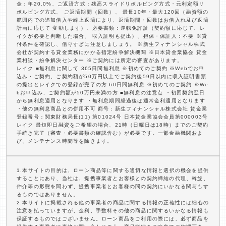
金：年20.0%、ご返済方式：残高スライドリボルビング方式・元利定額リ
ボルビング方式、 ご返済期間（回数）、 最長10年・最大120回（融資額の
範囲内での追加借入や繰上返済により、返済期間・回数はお借入れ及び返済
計画に応じて 変動します）、必要書類：運転免許証（契約額に応じて、レ
イクが必要と判断した場合、 収入証明も提出）、担保・保証人：不要 ※貸
付条件を確認し、借りすぎに注意しましょう。 ※新生フィナンシャル株式
会社が契約する貸金業務にかかる指定紛争解決機関 ※日本貸金業協会 貸金
業相談・紛争解決センター ※ご契約には所定の審査があります。
レイク ■無利息に関して 365日間無利息 ※初めてのご契約 ※Webでお申
込み・ご契約、ご契約額が50万円以上でご契約後59日以内に収入証明書類
の提出とレイクでの登録が完了の方 60日間無利息 ※初めてのご契約 ※We
bお申込み、ご契約額が50万円未満の方 ■無利息の注意点 ・初回契約翌日
から無利息適用となります ・無利息期間経過後は通常金利適用となります
・他の無利息商品との併用不可 商号：新生フィナンシャル株式会社 貸金業
登録番号：関東財務局長(11) 第01024号 日本貸金業協会会員第000003号
レイク 最短即日融資をご希望の場合、21時（日曜日は18時）までのご契約
手続き完了（審査・必要書類の確認含む）が必要です。一部金融機関およ
び、メンテナンス時間等を除きます。
1.本サイトの目的は、ローン商品等に関する適切な情報と選択の機会を提供
することにあり、当社は、提携事業者とお客様との契約締結の代理、斡旋、
仲介等の形態を問わず、提携事業者とお客様の間の契約にいかなる関与もす
るものではありません。
2.本サイトに掲載される他の事業者の商品に関する情報の正確性には細心の
注意を払っていますが、金利、手数料その他の商品に関するいかなる情報も
保証するものではございません。ローン商品をご利用の際には、必ず商品を