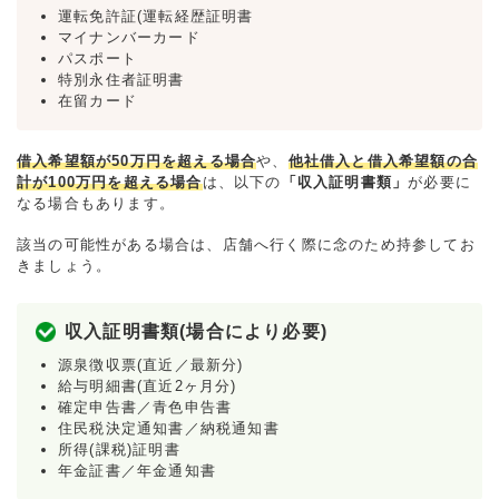
運転免許証(運転経歴証明書
マイナンバーカード
パスポート
特別永住者証明書
在留カード
借入希望額が50万円を超える場合
や、
他社借入と借入希望額の合
計が100万円を超える場合
は、以下の
「収入証明書類」
が必要に
なる場合もあります。
該当の可能性がある場合は、店舗へ行く際に念のため持参してお
きましょう。
収入証明書類(場合により必要)
源泉徴収票(直近／最新分)
給与明細書(直近2ヶ月分)
確定申告書／青色申告書
住民税決定通知書／納税通知書
所得(課税)証明書
年金証書／年金通知書