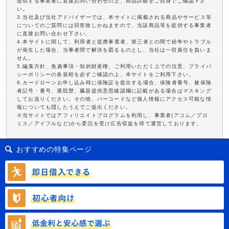
提供する事業者に直接お問い合わせの上、商品詳細をご自身でご確認下さ
い。
3.当社及び当社アドバイザーでは、本サイトに掲載される商品やサービス等
についてのご質問には回答致しかねますので、当該商品等を提供する事業者
に直接お問い合わせ下さい。
4.本サイトに関して、利用者と提携事業者、第三者との間で紛争やトラブル
が発生した場合、当事者間で解決を図るものとし、当社は一切責任を負いま
せん。
5.編集方針、免責事項・知的財産権、ご利用いただく上での注意、プライバ
シーポリシーの各規程を必ずご確認の上、本サイトをご利用下さい。
6.カードローンお申し込み時に保険証を提出する場合、保険者番号、被保険
者記号・番号、通院歴、臓器提供意思確認欄に記載がある場合はマスキング
してお送りください。その他、バーコードなど個人情報にアクセス可能な情
報についても隠したうえでご提出ください。
※当サイトではアフィリエイトプログラムを利用し、事業者(アコム／プロ
ミス／アイフルなど)から委託を受け広告収益を得て運営しております。
おすすめの特集ページ