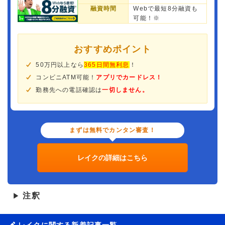
融資時間
Webで最短8分融資も
可能！※
おすすめポイント
50万円以上なら
365日間無利息
！
コンビニATM可能！
アプリでカードレス！
勤務先への電話確認は
一切しません。
まずは無料でカンタン審査！
レイクの詳細はこちら
注釈
▶
レイクに関する新着記事一覧