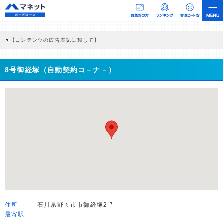
【コンテンツの広告表記に関して】
本コンテンツには、紹介している商品・商材の広告（リンク）を含む場合がありま
す。 これらの広告を経由して読者が企業ホームページを訪れ、成約が発生すると弊
社に対して企業から紹介報酬が支払われるという収益モデルです。 ただし、特定の
8号御経塚（自動契約コ－ナ－）
商品を根拠なくPRするものではなく、当編集部の調査／ユーザーへの口コミ収集な
どに基づき、公平性を担保した情報提供を行っています。
>提携企業一覧
住所
石川県野々市市御経塚2-7
最寄駅