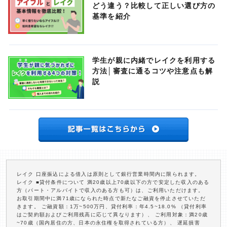
どう違う？比較して正しい選び方の
基準を紹介
学生が親に内緒でレイクを利用する
方法│審査に通るコツや注意点も解
説
レイク 口座振込による借入は原則として銀行営業時間内に限られます。
レイク ■貸付条件について 満20歳以上70歳以下の方で安定した収入のある
方（パート・アルバイトで収入のある方も可）は、ご利用いただけます。
お取引期間中に満71歳になられた時点で新たなご融資を停止させていただ
きます。 ご融資額：1万~500万円、貸付利率：年4.5~18.0% （貸付利率
はご契約額およびご利用残高に応じて異なります）、 ご利用対象：満20歳
~70歳（国内居住の方、日本の永住権を取得されている方）、 遅延損害