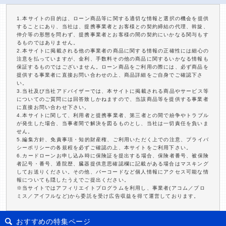
1.本サイトの目的は、ローン商品等に関する適切な情報と選択の機会を提供
することにあり、当社は、提携事業者とお客様との契約締結の代理、斡旋、
仲介等の形態を問わず、提携事業者とお客様の間の契約にいかなる関与もす
るものではありません。
2.本サイトに掲載される他の事業者の商品に関する情報の正確性には細心の
注意を払っていますが、金利、手数料その他の商品に関するいかなる情報も
保証するものではございません。ローン商品をご利用の際には、必ず商品を
提供する事業者に直接お問い合わせの上、商品詳細をご自身でご確認下さ
い。
3.当社及び当社アドバイザーでは、本サイトに掲載される商品やサービス等
についてのご質問には回答致しかねますので、当該商品等を提供する事業者
に直接お問い合わせ下さい。
4.本サイトに関して、利用者と提携事業者、第三者との間で紛争やトラブル
が発生した場合、当事者間で解決を図るものとし、当社は一切責任を負いま
せん。
5.編集方針、免責事項・知的財産権、ご利用いただく上での注意、プライバ
シーポリシーの各規程を必ずご確認の上、本サイトをご利用下さい。
6.カードローンお申し込み時に保険証を提出する場合、保険者番号、被保険
者記号・番号、通院歴、臓器提供意思確認欄に記載がある場合はマスキング
してお送りください。その他、バーコードなど個人情報にアクセス可能な情
報についても隠したうえでご提出ください。
※当サイトではアフィリエイトプログラムを利用し、事業者(アコム／プロ
ミス／アイフルなど)から委託を受け広告収益を得て運営しております。
おすすめの特集ページ