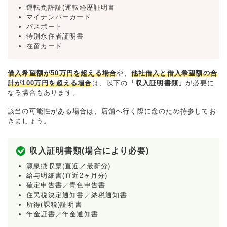
運転免許証(運転経歴証明書
マイナンバーカード
パスポート
特別永住者証明書
在留カード
借入希望額が50万円を超える場合
や、
他社借入と借入希望額の合
計が100万円を超える場合
は、以下の
「収入証明書類」
が必要に
なる場合もあります。
該当の可能性がある場合は、店舗へ行く際に念のため持参してお
きましょう。
収入証明書類(場合により必要)
源泉徴収票(直近／最新分)
給与明細書(直近2ヶ月分)
確定申告書／青色申告書
住民税決定通知書／納税通知書
所得(課税)証明書
年金証書／年金通知書