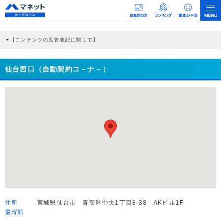
【コンテンツの広告表記に関して】
本コンテンツには、紹介している商品・商材の広告（リンク）を含む場合がありま
す。 これらの広告を経由して読者が企業ホームページを訪れ、成約が発生すると弊
社に対して企業から紹介報酬が支払われるという収益モデルです。 ただし、特定の
仙台西口（自動契約コ－ナ－）
商品を根拠なくPRするものではなく、当編集部の調査／ユーザーへの口コミ収集な
どに基づき、公平性を担保した情報提供を行っています。
>提携企業一覧
住所
宮城県仙台市 青葉区中央1丁目8-38 AKビル1F
最寄駅