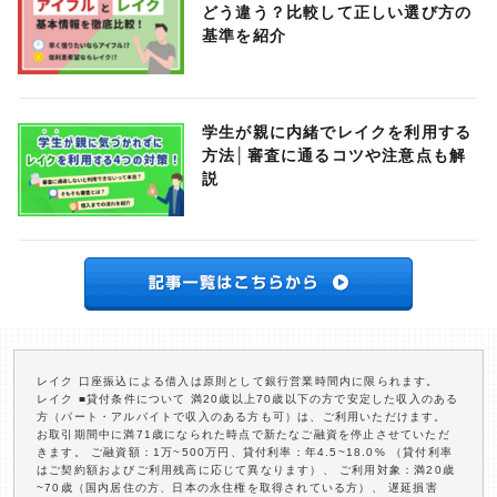
どう違う？比較して正しい選び方の
基準を紹介
学生が親に内緒でレイクを利用する
方法│審査に通るコツや注意点も解
説
レイク 口座振込による借入は原則として銀行営業時間内に限られます。
レイク ■貸付条件について 満20歳以上70歳以下の方で安定した収入のある
方（パート・アルバイトで収入のある方も可）は、ご利用いただけます。
お取引期間中に満71歳になられた時点で新たなご融資を停止させていただ
きます。 ご融資額：1万~500万円、貸付利率：年4.5~18.0% （貸付利率
はご契約額およびご利用残高に応じて異なります）、 ご利用対象：満20歳
~70歳（国内居住の方、日本の永住権を取得されている方）、 遅延損害