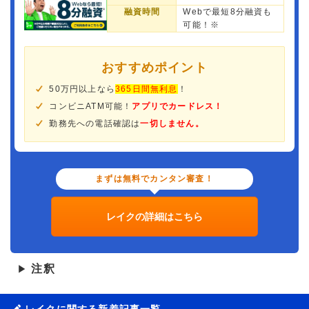
融資時間
Webで最短8分融資も
可能！※
おすすめポイント
50万円以上なら
365日間無利息
！
コンビニATM可能！
アプリでカードレス！
勤務先への電話確認は
一切しません。
まずは無料でカンタン審査！
レイクの詳細はこちら
注釈
▶
レイクに関する新着記事一覧