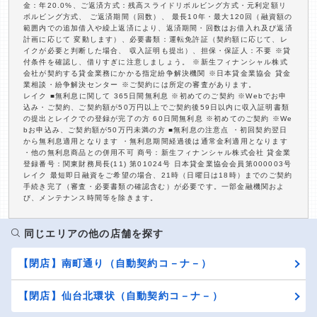
金：年20.0%、ご返済方式：残高スライドリボルビング方式・元利定額リ
ボルビング方式、 ご返済期間（回数）、 最長10年・最大120回（融資額の
範囲内での追加借入や繰上返済により、返済期間・回数はお借入れ及び返済
計画に応じて 変動します）、必要書類：運転免許証（契約額に応じて、レ
イクが必要と判断した場合、 収入証明も提出）、担保・保証人：不要 ※貸
付条件を確認し、借りすぎに注意しましょう。 ※新生フィナンシャル株式
会社が契約する貸金業務にかかる指定紛争解決機関 ※日本貸金業協会 貸金
業相談・紛争解決センター ※ご契約には所定の審査があります。
レイク ■無利息に関して 365日間無利息 ※初めてのご契約 ※Webでお申
込み・ご契約、ご契約額が50万円以上でご契約後59日以内に収入証明書類
の提出とレイクでの登録が完了の方 60日間無利息 ※初めてのご契約 ※We
bお申込み、ご契約額が50万円未満の方 ■無利息の注意点 ・初回契約翌日
から無利息適用となります ・無利息期間経過後は通常金利適用となります
・他の無利息商品との併用不可 商号：新生フィナンシャル株式会社 貸金業
登録番号：関東財務局長(11) 第01024号 日本貸金業協会会員第000003号
レイク 最短即日融資をご希望の場合、21時（日曜日は18時）までのご契約
手続き完了（審査・必要書類の確認含む）が必要です。一部金融機関およ
び、メンテナンス時間等を除きます。
同じエリアの他の店舗を探す
【閉店】南町通り（自動契約コ－ナ－）
【閉店】仙台北環状（自動契約コ－ナ－）