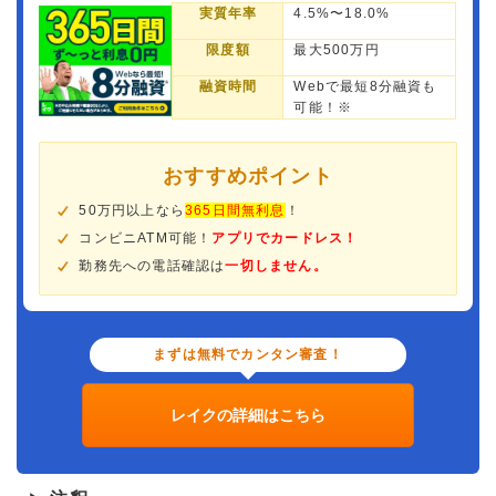
実質年率
4.5%〜18.0%
限度額
最大500万円
融資時間
Webで最短8分融資も
可能！※
おすすめポイント
50万円以上なら
365日間無利息
！
コンビニATM可能！
アプリでカードレス！
勤務先への電話確認は
一切しません。
まずは無料でカンタン審査！
レイクの詳細はこちら