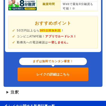
融資時間
Webで最短8分融資も
可能！※
おすすめポイント
50万円以上なら
365日間無利息
！
コンビニATM可能！
アプリでカードレス！
勤務先への電話確認は
一切しません。
まずは無料でカンタン審査！
レイクの詳細はこちら
注釈
▶
レイクに関する新着記事一覧