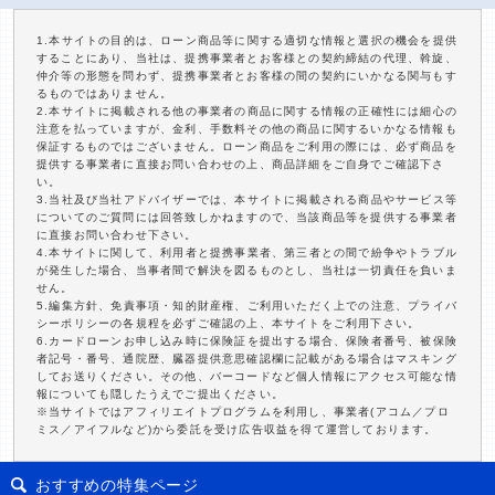
1.本サイトの目的は、ローン商品等に関する適切な情報と選択の機会を提供
することにあり、当社は、提携事業者とお客様との契約締結の代理、斡旋、
仲介等の形態を問わず、提携事業者とお客様の間の契約にいかなる関与もす
るものではありません。
2.本サイトに掲載される他の事業者の商品に関する情報の正確性には細心の
注意を払っていますが、金利、手数料その他の商品に関するいかなる情報も
保証するものではございません。ローン商品をご利用の際には、必ず商品を
提供する事業者に直接お問い合わせの上、商品詳細をご自身でご確認下さ
い。
3.当社及び当社アドバイザーでは、本サイトに掲載される商品やサービス等
についてのご質問には回答致しかねますので、当該商品等を提供する事業者
に直接お問い合わせ下さい。
4.本サイトに関して、利用者と提携事業者、第三者との間で紛争やトラブル
が発生した場合、当事者間で解決を図るものとし、当社は一切責任を負いま
せん。
5.編集方針、免責事項・知的財産権、ご利用いただく上での注意、プライバ
シーポリシーの各規程を必ずご確認の上、本サイトをご利用下さい。
6.カードローンお申し込み時に保険証を提出する場合、保険者番号、被保険
者記号・番号、通院歴、臓器提供意思確認欄に記載がある場合はマスキング
してお送りください。その他、バーコードなど個人情報にアクセス可能な情
報についても隠したうえでご提出ください。
※当サイトではアフィリエイトプログラムを利用し、事業者(アコム／プロ
ミス／アイフルなど)から委託を受け広告収益を得て運営しております。
おすすめの特集ページ