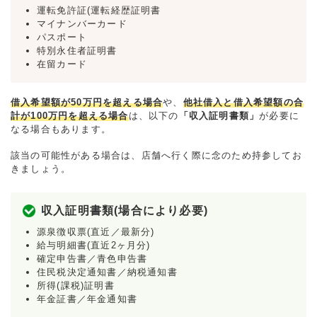
運転免許証(運転経歴証明書
マイナンバーカード
パスポート
特別永住者証明書
在留カード
借入希望額が50万円を超える場合
や、
他社借入と借入希望額の合
計が100万円を超える場合
は、以下の
「収入証明書類」
が必要に
なる場合もあります。
該当の可能性がある場合は、店舗へ行く際に念のため持参してお
きましょう。
収入証明書類(場合により必要)
源泉徴収票(直近／最新分)
給与明細書(直近2ヶ月分)
確定申告書／青色申告書
住民税決定通知書／納税通知書
所得(課税)証明書
年金証書／年金通知書