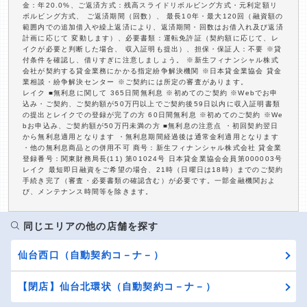
金：年20.0%、ご返済方式：残高スライドリボルビング方式・元利定額リ
ボルビング方式、 ご返済期間（回数）、 最長10年・最大120回（融資額の
範囲内での追加借入や繰上返済により、返済期間・回数はお借入れ及び返済
計画に応じて 変動します）、必要書類：運転免許証（契約額に応じて、レ
イクが必要と判断した場合、 収入証明も提出）、担保・保証人：不要 ※貸
付条件を確認し、借りすぎに注意しましょう。 ※新生フィナンシャル株式
会社が契約する貸金業務にかかる指定紛争解決機関 ※日本貸金業協会 貸金
業相談・紛争解決センター ※ご契約には所定の審査があります。
レイク ■無利息に関して 365日間無利息 ※初めてのご契約 ※Webでお申
込み・ご契約、ご契約額が50万円以上でご契約後59日以内に収入証明書類
の提出とレイクでの登録が完了の方 60日間無利息 ※初めてのご契約 ※We
bお申込み、ご契約額が50万円未満の方 ■無利息の注意点 ・初回契約翌日
から無利息適用となります ・無利息期間経過後は通常金利適用となります
・他の無利息商品との併用不可 商号：新生フィナンシャル株式会社 貸金業
登録番号：関東財務局長(11) 第01024号 日本貸金業協会会員第000003号
レイク 最短即日融資をご希望の場合、21時（日曜日は18時）までのご契約
手続き完了（審査・必要書類の確認含む）が必要です。一部金融機関およ
び、メンテナンス時間等を除きます。
同じエリアの他の店舗を探す
仙台西口（自動契約コ－ナ－）
【閉店】仙台北環状（自動契約コ－ナ－）