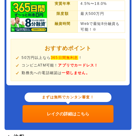
実質年率
4.5%〜18.0%
限度額
最大500万円
融資時間
Webで最短8分融資も
可能！※
おすすめポイント
50万円以上なら
365日間無利息
！
コンビニATM可能！
アプリでカードレス！
勤務先への電話確認は
一切しません。
まずは無料でカンタン審査！
レイクの詳細はこちら