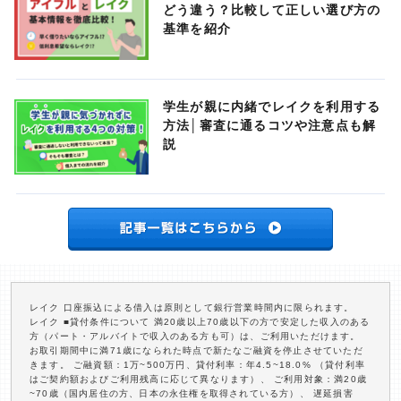
どう違う？比較して正しい選び方の
基準を紹介
学生が親に内緒でレイクを利用する
方法│審査に通るコツや注意点も解
説
レイク 口座振込による借入は原則として銀行営業時間内に限られます。
レイク ■貸付条件について 満20歳以上70歳以下の方で安定した収入のある
方（パート・アルバイトで収入のある方も可）は、ご利用いただけます。
お取引期間中に満71歳になられた時点で新たなご融資を停止させていただ
きます。 ご融資額：1万~500万円、貸付利率：年4.5~18.0% （貸付利率
はご契約額およびご利用残高に応じて異なります）、 ご利用対象：満20歳
~70歳（国内居住の方、日本の永住権を取得されている方）、 遅延損害