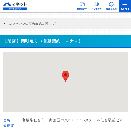
【コンテンツの広告表記に関して】
本コンテンツには、紹介している商品・商材の広告（リンク）を含む場合がありま
す。 これらの広告を経由して読者が企業ホームページを訪れ、成約が発生すると弊
社に対して企業から紹介報酬が支払われるという収益モデルです。 ただし、特定の
【閉店】南町通り（自動契約コ－ナ－）
商品を根拠なくPRするものではなく、当編集部の調査／ユーザーへの口コミ収集な
どに基づき、公平性を担保した情報提供を行っています。
>提携企業一覧
住所
宮城県仙台市 青葉区中央3-6-7 SSスチール仙台駅前ビル
最寄駅