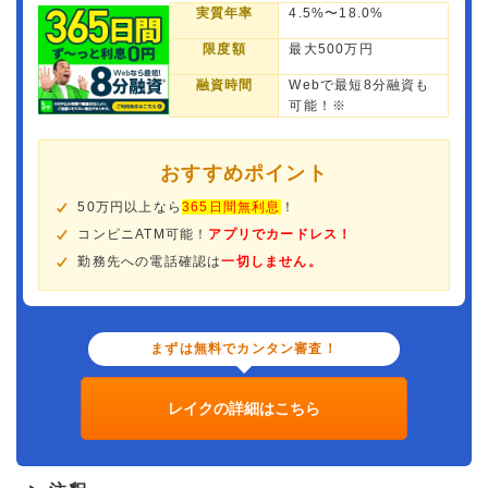
実質年率
4.5%〜18.0%
限度額
最大500万円
融資時間
Webで最短8分融資も
可能！※
おすすめポイント
50万円以上なら
365日間無利息
！
コンビニATM可能！
アプリでカードレス！
勤務先への電話確認は
一切しません。
まずは無料でカンタン審査！
レイクの詳細はこちら