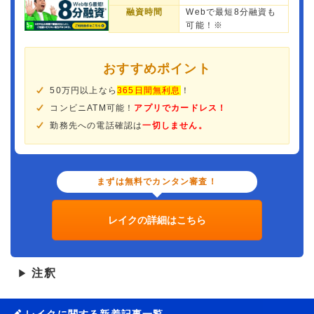
融資時間
Webで最短8分融資も
可能！※
おすすめポイント
50万円以上なら
365日間無利息
！
コンビニATM可能！
アプリでカードレス！
勤務先への電話確認は
一切しません。
まずは無料でカンタン審査！
レイクの詳細はこちら
注釈
▶
レイクに関する新着記事一覧