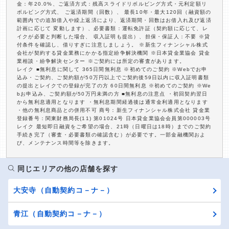
金：年20.0%、ご返済方式：残高スライドリボルビング方式・元利定額リ
ボルビング方式、 ご返済期間（回数）、 最長10年・最大120回（融資額の
範囲内での追加借入や繰上返済により、返済期間・回数はお借入れ及び返済
計画に応じて 変動します）、必要書類：運転免許証（契約額に応じて、レ
イクが必要と判断した場合、 収入証明も提出）、担保・保証人：不要 ※貸
付条件を確認し、借りすぎに注意しましょう。 ※新生フィナンシャル株式
会社が契約する貸金業務にかかる指定紛争解決機関 ※日本貸金業協会 貸金
業相談・紛争解決センター ※ご契約には所定の審査があります。
レイク ■無利息に関して 365日間無利息 ※初めてのご契約 ※Webでお申
込み・ご契約、ご契約額が50万円以上でご契約後59日以内に収入証明書類
の提出とレイクでの登録が完了の方 60日間無利息 ※初めてのご契約 ※We
bお申込み、ご契約額が50万円未満の方 ■無利息の注意点 ・初回契約翌日
から無利息適用となります ・無利息期間経過後は通常金利適用となります
・他の無利息商品との併用不可 商号：新生フィナンシャル株式会社 貸金業
登録番号：関東財務局長(11) 第01024号 日本貸金業協会会員第000003号
レイク 最短即日融資をご希望の場合、21時（日曜日は18時）までのご契約
手続き完了（審査・必要書類の確認含む）が必要です。一部金融機関およ
び、メンテナンス時間等を除きます。
同じエリアの他の店舗を探す
大安寺（自動契約コ－ナ－）
青江（自動契約コ－ナ－）