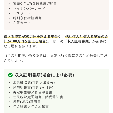
運転免許証(運転経歴証明書
マイナンバーカード
パスポート
特別永住者証明書
在留カード
借入希望額が50万円を超える場合
や、
他社借入と借入希望額の合
計が100万円を超える場合
は、以下の
「収入証明書類」
が必要に
なる場合もあります。
該当の可能性がある場合は、店舗へ行く際に念のため持参してお
きましょう。
収入証明書類(場合により必要)
源泉徴収票(直近／最新分)
給与明細書(直近2ヶ月分)
確定申告書／青色申告書
住民税決定通知書／納税通知書
所得(課税)証明書
年金証書／年金通知書