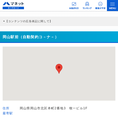
【コンテンツの広告表記に関して】
本コンテンツには、紹介している商品・商材の広告（リンク）を含む場合がありま
す。 これらの広告を経由して読者が企業ホームページを訪れ、成約が発生すると弊
社に対して企業から紹介報酬が支払われるという収益モデルです。 ただし、特定の
岡山駅前（自動契約コ－ナ－）
商品を根拠なくPRするものではなく、当編集部の調査／ユーザーへの口コミ収集な
どに基づき、公平性を担保した情報提供を行っています。
>提携企業一覧
住所
岡山県岡山市北区本町2番地3 牧一ビル1F
最寄駅