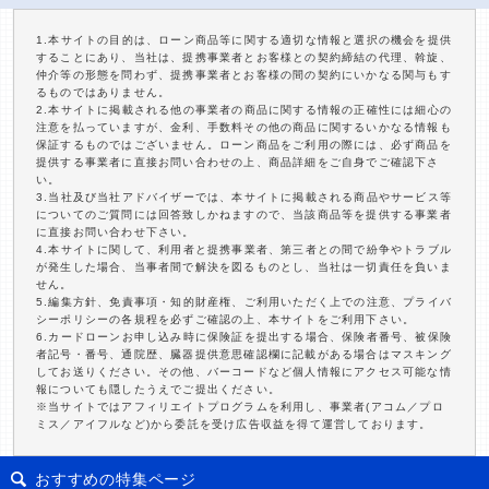
1.本サイトの目的は、ローン商品等に関する適切な情報と選択の機会を提供
することにあり、当社は、提携事業者とお客様との契約締結の代理、斡旋、
仲介等の形態を問わず、提携事業者とお客様の間の契約にいかなる関与もす
るものではありません。
2.本サイトに掲載される他の事業者の商品に関する情報の正確性には細心の
注意を払っていますが、金利、手数料その他の商品に関するいかなる情報も
保証するものではございません。ローン商品をご利用の際には、必ず商品を
提供する事業者に直接お問い合わせの上、商品詳細をご自身でご確認下さ
い。
3.当社及び当社アドバイザーでは、本サイトに掲載される商品やサービス等
についてのご質問には回答致しかねますので、当該商品等を提供する事業者
に直接お問い合わせ下さい。
4.本サイトに関して、利用者と提携事業者、第三者との間で紛争やトラブル
が発生した場合、当事者間で解決を図るものとし、当社は一切責任を負いま
せん。
5.編集方針、免責事項・知的財産権、ご利用いただく上での注意、プライバ
シーポリシーの各規程を必ずご確認の上、本サイトをご利用下さい。
6.カードローンお申し込み時に保険証を提出する場合、保険者番号、被保険
者記号・番号、通院歴、臓器提供意思確認欄に記載がある場合はマスキング
してお送りください。その他、バーコードなど個人情報にアクセス可能な情
報についても隠したうえでご提出ください。
※当サイトではアフィリエイトプログラムを利用し、事業者(アコム／プロ
ミス／アイフルなど)から委託を受け広告収益を得て運営しております。
おすすめの特集ページ