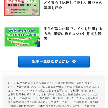
どう違う？比較して正しい選び方の
基準を紹介
学生が親に内緒でレイクを利用する
方法│審査に通るコツや注意点も解
説
レイク 口座振込による借入は原則として銀行営業時間内に限られます。
レイク ■貸付条件について 満20歳以上70歳以下の方で安定した収入のある
方（パート・アルバイトで収入のある方も可）は、ご利用いただけます。
お取引期間中に満71歳になられた時点で新たなご融資を停止させていただ
きます。 ご融資額：1万~500万円、貸付利率：年4.5~18.0% （貸付利率
はご契約額およびご利用残高に応じて異なります）、 ご利用対象：満20歳
~70歳（国内居住の方、日本の永住権を取得されている方）、 遅延損害