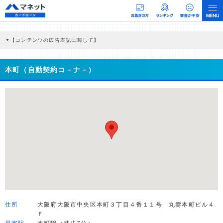
【コンテンツの広告表記に関して】
本コンテンツには、紹介している商品・商材の広告（リンク）を含む場合がありま
す。 これらの広告を経由して読者が企業ホームページを訪れ、成約が発生すると弊
社に対して企業から紹介報酬が支払われるという収益モデルです。 ただし、特定の
本町（自動契約コ－ナ－）
商品を根拠なくPRするものではなく、当編集部の調査／ユーザーへの口コミ収集な
どに基づき、公平性を担保した情報提供を行っています。
>提携企業一覧
住所
大阪府大阪市中央区本町３丁目４番１１号 丸壽本町ビル４
Ｆ