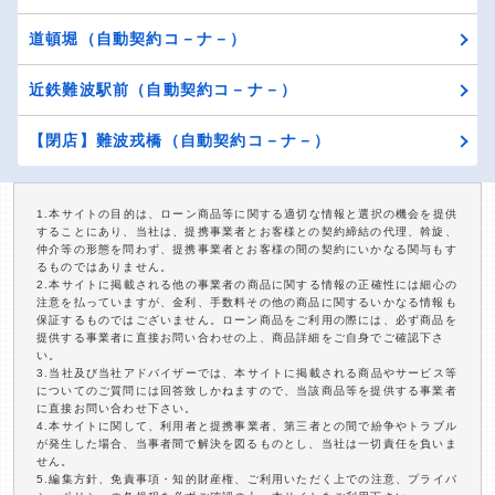
道頓堀（自動契約コ－ナ－）
近鉄難波駅前（自動契約コ－ナ－）
【閉店】難波戎橋（自動契約コ－ナ－）
1.本サイトの目的は、ローン商品等に関する適切な情報と選択の機会を提供
することにあり、当社は、提携事業者とお客様との契約締結の代理、斡旋、
仲介等の形態を問わず、提携事業者とお客様の間の契約にいかなる関与もす
るものではありません。
2.本サイトに掲載される他の事業者の商品に関する情報の正確性には細心の
注意を払っていますが、金利、手数料その他の商品に関するいかなる情報も
保証するものではございません。ローン商品をご利用の際には、必ず商品を
提供する事業者に直接お問い合わせの上、商品詳細をご自身でご確認下さ
い。
3.当社及び当社アドバイザーでは、本サイトに掲載される商品やサービス等
についてのご質問には回答致しかねますので、当該商品等を提供する事業者
に直接お問い合わせ下さい。
4.本サイトに関して、利用者と提携事業者、第三者との間で紛争やトラブル
が発生した場合、当事者間で解決を図るものとし、当社は一切責任を負いま
せん。
5.編集方針、免責事項・知的財産権、ご利用いただく上での注意、プライバ