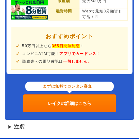
限度額
最大500万円
融資時間
Webで最短8分融資も
可能！※
おすすめポイント
50万円以上なら
365日間無利息
！
コンビニATM可能！
アプリでカードレス！
勤務先への電話確認は
一切しません。
まずは無料でカンタン審査！
レイクの詳細はこちら
注釈
▶