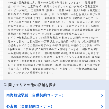
~70歳（国内居住の方、日本の永住権を取得されている方）、 遅延損害
金：年20.0%、ご返済方式：残高スライドリボルビング方式・元利定額リ
ボルビング方式、 ご返済期間（回数）、 最長10年・最大120回（融資額の
範囲内での追加借入や繰上返済により、返済期間・回数はお借入れ及び返済
計画に応じて 変動します）、必要書類：運転免許証（契約額に応じて、レ
イクが必要と判断した場合、 収入証明も提出）、担保・保証人：不要 ※貸
付条件を確認し、借りすぎに注意しましょう。 ※新生フィナンシャル株式
会社が契約する貸金業務にかかる指定紛争解決機関 ※日本貸金業協会 貸金
業相談・紛争解決センター ※ご契約には所定の審査があります。
レイク ■無利息に関して 365日間無利息 ※初めてのご契約 ※Webでお申
込み・ご契約、ご契約額が50万円以上でご契約後59日以内に収入証明書類
の提出とレイクでの登録が完了の方 60日間無利息 ※初めてのご契約 ※We
bお申込み、ご契約額が50万円未満の方 ■無利息の注意点 ・初回契約翌日
から無利息適用となります ・無利息期間経過後は通常金利適用となります
・他の無利息商品との併用不可 商号：新生フィナンシャル株式会社 貸金業
登録番号：関東財務局長(11) 第01024号 日本貸金業協会会員第000003号
レイク 最短即日融資をご希望の場合、21時（日曜日は18時）までのご契約
手続き完了（審査・必要書類の確認含む）が必要です。一部金融機関およ
び、メンテナンス時間等を除きます。
同じエリアの他の店舗を探す
南海難波駅前（自動契約コ－ナ－）
心斎橋（自動契約コ－ナ－）