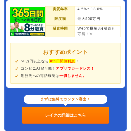
実質年率
4.5%〜18.0%
限度額
最大500万円
融資時間
Webで最短8分融資も
可能！※
おすすめポイント
50万円以上なら
365日間無利息
！
コンビニATM可能！
アプリでカードレス！
勤務先への電話確認は
一切しません。
まずは無料でカンタン審査！
レイクの詳細はこちら