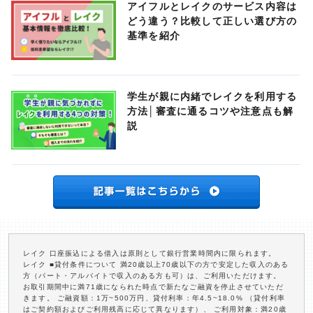
アイフルとレイクのサービス内容は
どう違う？比較して正しい選び方の
基準を紹介
学生が親に内緒でレイクを利用する
方法│審査に通るコツや注意点も解
説
レイク 口座振込による借入は原則として銀行営業時間内に限られます。
レイク ■貸付条件について 満20歳以上70歳以下の方で安定した収入のある
方（パート・アルバイトで収入のある方も可）は、ご利用いただけます。
お取引期間中に満71歳になられた時点で新たなご融資を停止させていただ
きます。 ご融資額：1万~500万円、貸付利率：年4.5~18.0% （貸付利率
はご契約額およびご利用残高に応じて異なります）、 ご利用対象：満20歳