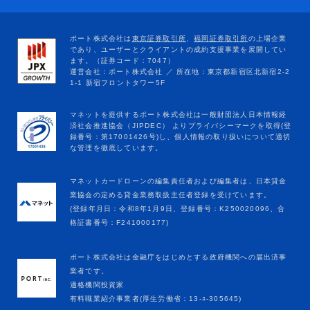
マネットカードローンの編集責任者および編集者は、日本貸金
業協会の定める貸金業務取扱主任者登録を受けています。
(登録年月日：令和8年1月9日、登録番号：K250020096、合
格証書番号：F241000177)
ポート株式会社は金融庁をはじめとする政府機関への届出済事
業者です。
適格機関投資家
有料職業紹介事業者(厚生労働省：13-ﾕ-305645)