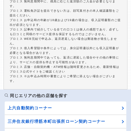
プロミス 無利息期間中に、残高に応じた返済額のご入金が必要となりま
す。
プロミス 運転免許証を提出できない方は、顔写真付きの本人確認書類をご
提出ください。
プロミス お申込時の年齢が18歳および19歳の場合は、収入証明書類のご提
出が必須となります。
プロミス 記事内で紹介している全ての口コミは個人の感想であり、必ずし
も口コミと同様のサービス提供を保証するものではございません。
プロミス WEB完結で申込み、返済遅延しない場合は郵送物が発生しませ
ん。
プロミス 借入希望額や条件によっては、身分証明書以外にも収入証明書が
必要となる場合があります。
プロミス 無利息期間中であっても、返済に遅延した場合やその他の事情に
より、サービスの提供を停止する可能性があります。
プロミス 店舗・自動契約機・ATM情報は随時変更されるため、最新情報は
プロミス公式サイトをご確認ください
プロミス ※お申込み時間や審査によりご希望に添えない場合がございま
す。
同じエリアの他の店舗を探す
上六自動契約コーナー
三井住友銀行堺筋本町出張所ローン契約コーナー