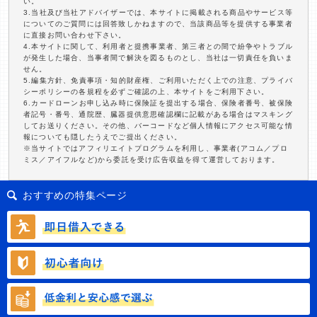
い。
3.当社及び当社アドバイザーでは、本サイトに掲載される商品やサービス等
についてのご質問には回答致しかねますので、当該商品等を提供する事業者
に直接お問い合わせ下さい。
4.本サイトに関して、利用者と提携事業者、第三者との間で紛争やトラブル
が発生した場合、当事者間で解決を図るものとし、当社は一切責任を負いま
せん。
5.編集方針、免責事項・知的財産権、ご利用いただく上での注意、プライバ
シーポリシーの各規程を必ずご確認の上、本サイトをご利用下さい。
6.カードローンお申し込み時に保険証を提出する場合、保険者番号、被保険
者記号・番号、通院歴、臓器提供意思確認欄に記載がある場合はマスキング
してお送りください。その他、バーコードなど個人情報にアクセス可能な情
報についても隠したうえでご提出ください。
※当サイトではアフィリエイトプログラムを利用し、事業者(アコム／プロ
ミス／アイフルなど)から委託を受け広告収益を得て運営しております。
おすすめの特集ページ