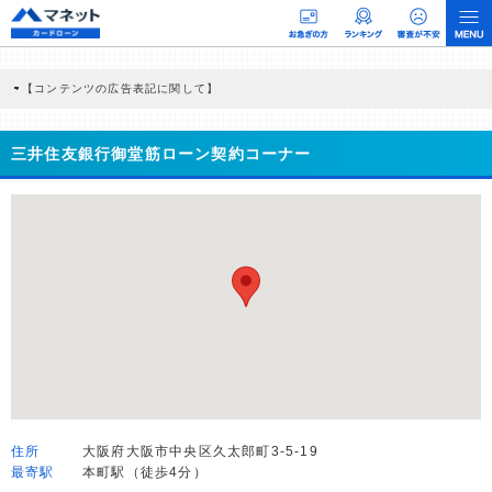
【コンテンツの広告表記に関して】
本コンテンツには、紹介している商品・商材の広告（リンク）を含む場合がありま
す。 これらの広告を経由して読者が企業ホームページを訪れ、成約が発生すると弊
社に対して企業から紹介報酬が支払われるという収益モデルです。 ただし、特定の
三井住友銀行御堂筋ローン契約コーナー
商品を根拠なくPRするものではなく、当編集部の調査／ユーザーへの口コミ収集な
どに基づき、公平性を担保した情報提供を行っています。
>提携企業一覧
住所
大阪府大阪市中央区久太郎町3-5-19
最寄駅
本町駅（徒歩4分）