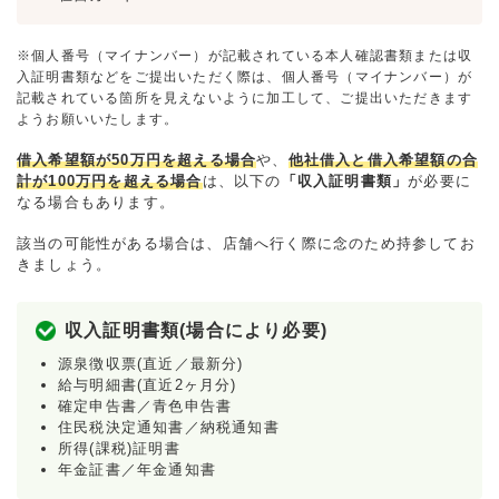
※個人番号（マイナンバー）が記載されている本人確認書類または収
入証明書類などをご提出いただく際は、個人番号（マイナンバー）が
記載されている箇所を見えないように加工して、ご提出いただきます
ようお願いいたします。
借入希望額が50万円を超える場合
や、
他社借入と借入希望額の合
計が100万円を超える場合
は、以下の
「収入証明書類」
が必要に
なる場合もあります。
該当の可能性がある場合は、店舗へ行く際に念のため持参してお
きましょう。
収入証明書類(場合により必要)
源泉徴収票(直近／最新分)
給与明細書(直近2ヶ月分)
確定申告書／青色申告書
住民税決定通知書／納税通知書
所得(課税)証明書
年金証書／年金通知書