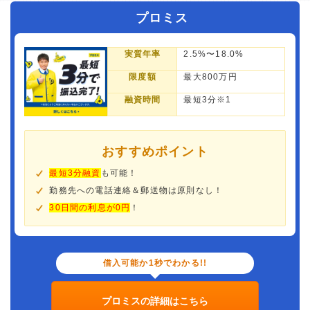
プロミス
実質年率
2.5%〜18.0%
限度額
最大800万円
融資時間
最短3分※1
おすすめポイント
最短3分融資
も可能！
勤務先への電話連絡＆郵送物は原則なし！
30日間の利息が0円
！
借入可能か1秒でわかる!!
プロミスの詳細はこちら