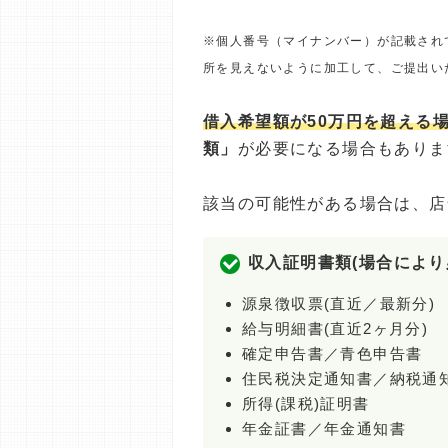
※個人番号（マイナンバー）が記載され
所を見えないように加工して、ご提出い
借入希望額が50万円を超える
類」
が必要になる場合もありま
該当の可能性がある場合は、店
収入証明書類(場合により
源泉徴収票(直近／最新分)
給与明細書(直近2ヶ月分)
確定申告書／青色申告書
住民税決定通知書／納税通
所得(課税)証明書
年金証書／年金通知書