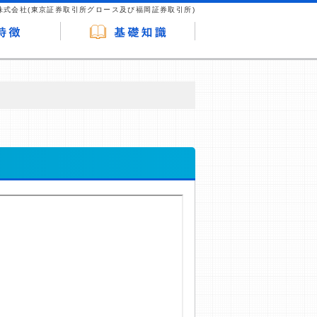
株式会社(東京証券取引所グロース及び福岡証券取引所)
が企業ホームページを訪れ、成約が発生する
はなく、当編集部の調査／ユーザーへの口コ