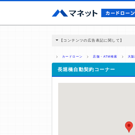
【コンテンツの広告表記に関して】
本コンテンツには、紹介している商品・商材
と弊社に対して企業から紹介報酬が支払われ
カードローン
店舗・ATM検索
大阪
ミ収集などに基づき、公平性を担保した情
>提携企業一覧
長堀橋自動契約コーナー