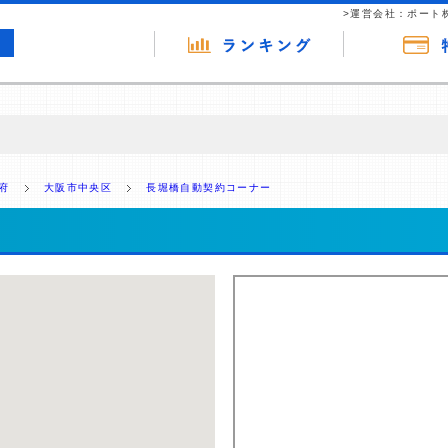
>運営会社：ポート
の広告（リンク）を含む場合があります。 これらの広告を経由して読者
るという収益モデルです。 ただし、特定の商品を根拠なくPRするもので
府
大阪市中央区
長堀橋自動契約コーナー
報提供を行っています。