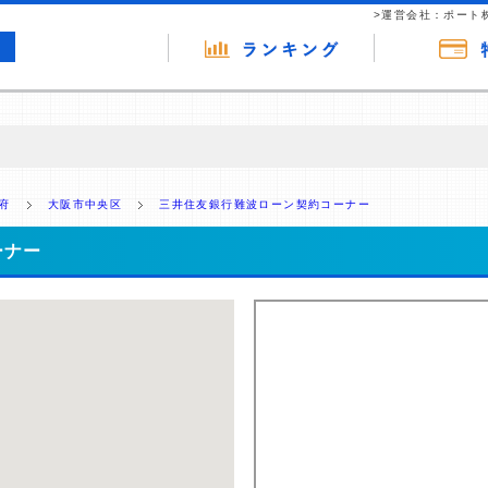
>運営会社：ポート
の広告（リンク）を含む場合があります。 これらの広告を経由して読者
るという収益モデルです。 ただし、特定の商品を根拠なくPRするもので
府
大阪市中央区
三井住友銀行難波ローン契約コーナー
報提供を行っています。
ーナー