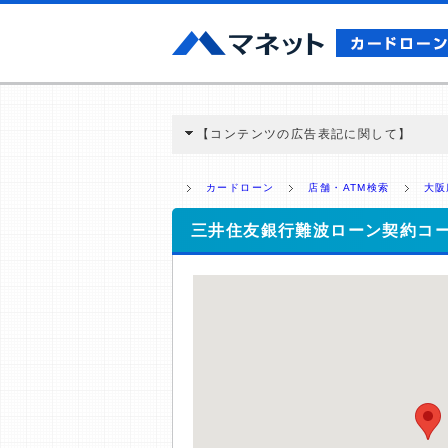
【コンテンツの広告表記に関して】
本コンテンツには、紹介している商品・商材
と弊社に対して企業から紹介報酬が支払われ
カードローン
店舗・ATM検索
大阪
ミ収集などに基づき、公平性を担保した情
>提携企業一覧
三井住友銀行難波ローン契約コ