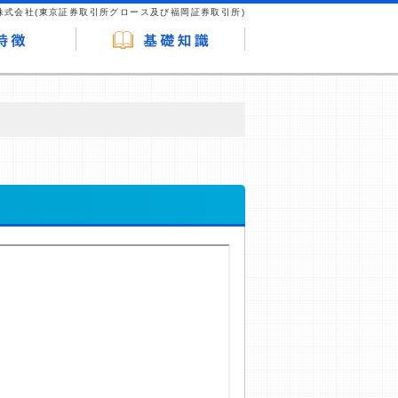
株式会社(東京証券取引所グロース及び福岡証券取引所)
が企業ホームページを訪れ、成約が発生する
はなく、当編集部の調査／ユーザーへの口コ