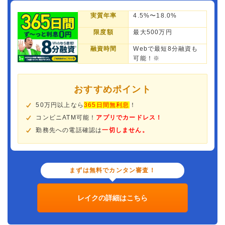
実質年率
4.5%〜18.0%
限度額
最大500万円
融資時間
Webで最短8分融資も
可能！※
おすすめポイント
50万円以上なら
365日間無利息
！
コンビニATM可能！
アプリでカードレス！
勤務先への電話確認は
一切しません。
まずは無料でカンタン審査！
レイクの詳細はこちら