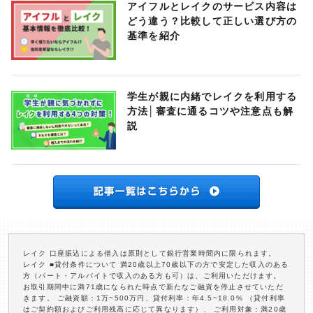
アイフルとレイクのサービス内容は
どう違う？比較して正しい選び方の
基準を紹介
学生が親に内緒でレイクを利用する
方法│審査に通るコツや注意点も解
説
レイク 口座振込による借入は原則として銀行営業時間内に限られます。
レイク ■貸付条件について 満20歳以上70歳以下の方で安定した収入のある
方（パート・アルバイトで収入のある方も可）は、ご利用いただけます。
お取引期間中に満71歳になられた時点で新たなご融資を停止させていただ
きます。 ご融資額：1万~500万円、貸付利率：年4.5~18.0% （貸付利率
はご契約額およびご利用残高に応じて異なります）、 ご利用対象：満20歳