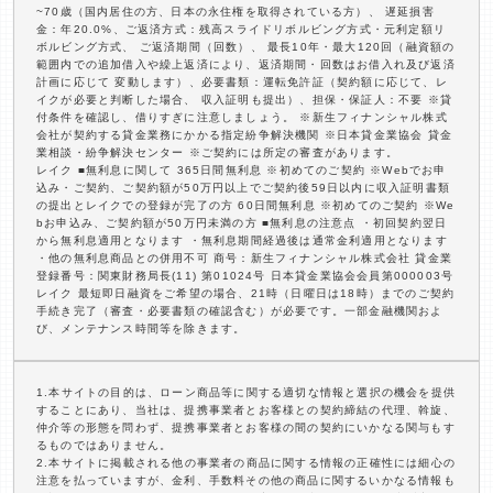
~70歳（国内居住の方、日本の永住権を取得されている方）、 遅延損害
金：年20.0%、ご返済方式：残高スライドリボルビング方式・元利定額リ
ボルビング方式、 ご返済期間（回数）、 最長10年・最大120回（融資額の
範囲内での追加借入や繰上返済により、返済期間・回数はお借入れ及び返済
計画に応じて 変動します）、必要書類：運転免許証（契約額に応じて、レ
イクが必要と判断した場合、 収入証明も提出）、担保・保証人：不要 ※貸
付条件を確認し、借りすぎに注意しましょう。 ※新生フィナンシャル株式
会社が契約する貸金業務にかかる指定紛争解決機関 ※日本貸金業協会 貸金
業相談・紛争解決センター ※ご契約には所定の審査があります。
レイク ■無利息に関して 365日間無利息 ※初めてのご契約 ※Webでお申
込み・ご契約、ご契約額が50万円以上でご契約後59日以内に収入証明書類
の提出とレイクでの登録が完了の方 60日間無利息 ※初めてのご契約 ※We
bお申込み、ご契約額が50万円未満の方 ■無利息の注意点 ・初回契約翌日
から無利息適用となります ・無利息期間経過後は通常金利適用となります
・他の無利息商品との併用不可 商号：新生フィナンシャル株式会社 貸金業
登録番号：関東財務局長(11) 第01024号 日本貸金業協会会員第000003号
レイク 最短即日融資をご希望の場合、21時（日曜日は18時）までのご契約
手続き完了（審査・必要書類の確認含む）が必要です。一部金融機関およ
び、メンテナンス時間等を除きます。
1.本サイトの目的は、ローン商品等に関する適切な情報と選択の機会を提供
することにあり、当社は、提携事業者とお客様との契約締結の代理、斡旋、
仲介等の形態を問わず、提携事業者とお客様の間の契約にいかなる関与もす
るものではありません。
2.本サイトに掲載される他の事業者の商品に関する情報の正確性には細心の
注意を払っていますが、金利、手数料その他の商品に関するいかなる情報も