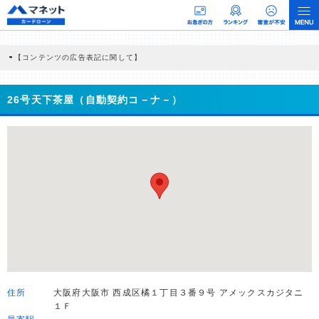
【コンテンツの広告表記に関して】
本コンテンツには、紹介している商品・商材の広告（リンク）を含む場合がありま
す。 これらの広告を経由して読者が企業ホームページを訪れ、成約が発生すると弊
社に対して企業から紹介報酬が支払われるという収益モデルです。 ただし、特定の
26号天下茶屋（自動契約コ－ナ－）
商品を根拠なくPRするものではなく、当編集部の調査／ユーザーへの口コミ収集な
どに基づき、公平性を担保した情報提供を行っています。
>提携企業一覧
住所
大阪府大阪市 西成区橘１丁目３番９号 アメックスカジタニ
１Ｆ