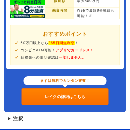
限度額
最大500万円
融資時間
Webで最短8分融資も
可能！※
おすすめポイント
50万円以上なら
365日間無利息
！
コンビニATM可能！
アプリでカードレス！
勤務先への電話確認は
一切しません。
まずは無料でカンタン審査！
レイクの詳細はこちら
注釈
▶