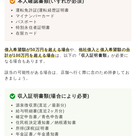
本人確認書類(いずれか必須)
運転免許証(運転経歴証明書
マイナンバーカード
パスポート
特別永住者証明書
在留カード
借入希望額が50万円を超える場合
や、
他社借入と借入希望額の合
計が100万円を超える場合
は、以下の
「収入証明書類」
が必要に
なる場合もあります。
該当の可能性がある場合は、店舗へ行く際に念のため持参してお
きましょう。
収入証明書類(場合により必要)
源泉徴収票(直近／最新分)
給与明細書(直近2ヶ月分)
確定申告書／青色申告書
住民税決定通知書／納税通知書
所得(課税)証明書
年金証書／年金通知書