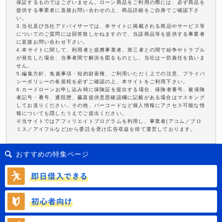
保証するものではございません。ローン商品をご利用の際には、必ず商品を
提供する事業者に直接お問い合わせの上、商品詳細をご自身でご確認下さ
い。
3.当社及び当社アドバイザーでは、本サイトに掲載される商品やサービス等
についてのご質問には回答致しかねますので、当該商品等を提供する事業者
に直接お問い合わせ下さい。
4.本サイトに関して、利用者と提携事業者、第三者との間で紛争やトラブル
が発生した場合、当事者間で解決を図るものとし、当社は一切責任を負いま
せん。
5.編集方針、免責事項・知的財産権、ご利用いただく上での注意、プライバ
シーポリシーの各規程を必ずご確認の上、本サイトをご利用下さい。
6.カードローンお申し込み時に保険証を提出する場合、保険者番号、被保険
者記号・番号、通院歴、臓器提供意思確認欄に記載がある場合はマスキング
してお送りください。その他、バーコードなど個人情報にアクセス可能な情
報についても隠したうえでご提出ください。
※当サイトではアフィリエイトプログラムを利用し、事業者(アコム／プロ
ミス／アイフルなど)から委託を受け広告収益を得て運営しております。
おすすめの特集ページ