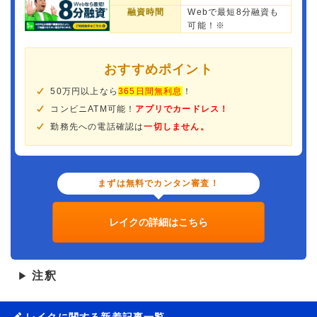
融資時間
Webで最短8分融資も
可能！※
おすすめポイント
50万円以上なら
365日間無利息
！
コンビニATM可能！
アプリでカードレス！
勤務先への電話確認は
一切しません。
まずは無料でカンタン審査！
レイクの詳細はこちら
注釈
▶
レイクに関する新着記事一覧