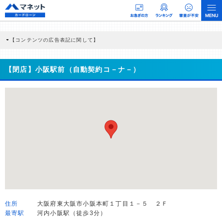
【コンテンツの広告表記に関して】
本コンテンツには、紹介している商品・商材の広告（リンク）を含む場合がありま
す。 これらの広告を経由して読者が企業ホームページを訪れ、成約が発生すると弊
社に対して企業から紹介報酬が支払われるという収益モデルです。 ただし、特定の
【閉店】小阪駅前（自動契約コ－ナ－）
商品を根拠なくPRするものではなく、当編集部の調査／ユーザーへの口コミ収集な
どに基づき、公平性を担保した情報提供を行っています。
>提携企業一覧
住所
大阪府東大阪市小阪本町１丁目１－５ ２Ｆ
最寄駅
河内小阪駅（徒歩3分）