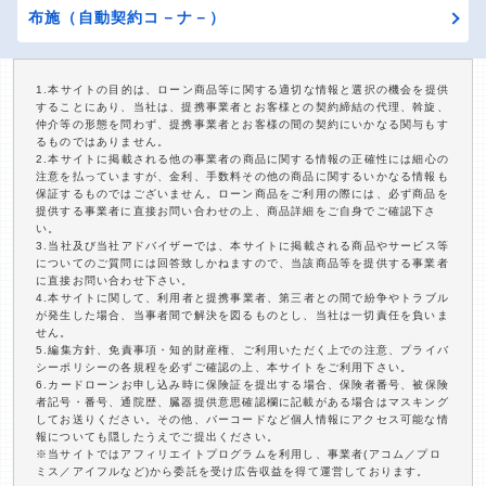
布施（自動契約コ－ナ－）
1.本サイトの目的は、ローン商品等に関する適切な情報と選択の機会を提供
することにあり、当社は、提携事業者とお客様との契約締結の代理、斡旋、
仲介等の形態を問わず、提携事業者とお客様の間の契約にいかなる関与もす
るものではありません。
2.本サイトに掲載される他の事業者の商品に関する情報の正確性には細心の
注意を払っていますが、金利、手数料その他の商品に関するいかなる情報も
保証するものではございません。ローン商品をご利用の際には、必ず商品を
提供する事業者に直接お問い合わせの上、商品詳細をご自身でご確認下さ
い。
3.当社及び当社アドバイザーでは、本サイトに掲載される商品やサービス等
についてのご質問には回答致しかねますので、当該商品等を提供する事業者
に直接お問い合わせ下さい。
4.本サイトに関して、利用者と提携事業者、第三者との間で紛争やトラブル
が発生した場合、当事者間で解決を図るものとし、当社は一切責任を負いま
せん。
5.編集方針、免責事項・知的財産権、ご利用いただく上での注意、プライバ
シーポリシーの各規程を必ずご確認の上、本サイトをご利用下さい。
6.カードローンお申し込み時に保険証を提出する場合、保険者番号、被保険
者記号・番号、通院歴、臓器提供意思確認欄に記載がある場合はマスキング
してお送りください。その他、バーコードなど個人情報にアクセス可能な情
報についても隠したうえでご提出ください。
※当サイトではアフィリエイトプログラムを利用し、事業者(アコム／プロ
ミス／アイフルなど)から委託を受け広告収益を得て運営しております。