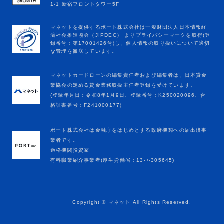
マネットカードローンの編集責任者および編集者は、日本貸金
業協会の定める貸金業務取扱主任者登録を受けています。
(登録年月日：令和8年1月9日、登録番号：K250020096、合
格証書番号：F241000177)
ポート株式会社は金融庁をはじめとする政府機関への届出済事
業者です。
適格機関投資家
有料職業紹介事業者(厚生労働省：13-ﾕ-305645)