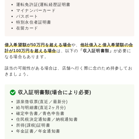
運転免許証(運転経歴証明書
マイナンバーカード
パスポート
特別永住者証明書
在留カード
借入希望額が50万円を超える場合
や、
他社借入と借入希望額の合
計が100万円を超える場合
は、以下の
「収入証明書類」
が必要に
なる場合もあります。
該当の可能性がある場合は、店舗へ行く際に念のため持参してお
きましょう。
収入証明書類(場合により必要)
源泉徴収票(直近／最新分)
給与明細書(直近2ヶ月分)
確定申告書／青色申告書
住民税決定通知書／納税通知書
所得(課税)証明書
年金証書／年金通知書