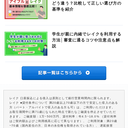
どう違う？比較して正しい選び方の
基準を紹介
学生が親に内緒でレイクを利用する
方法│審査に通るコツや注意点も解
説
レイク 口座振込による借入は原則として銀行営業時間内に限られます。
レイク ■貸付条件について 満20歳以上70歳以下の方で安定した収入のある
方（パート・アルバイトで収入のある方も可）は、ご利用いただけます。
お取引期間中に満71歳になられた時点で新たなご融資を停止させていただ
きます。 ご融資額：1万~500万円、貸付利率：年4.5~18.0% （貸付利率
はご契約額およびご利用残高に応じて異なります）、 ご利用対象：満20歳
~70歳（国内居住の方、日本の永住権を取得されている方）、 遅延損害