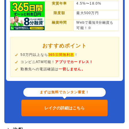
実質年率
4.5%〜18.0%
限度額
最大500万円
融資時間
Webで最短8分融資も
可能！※
おすすめポイント
50万円以上なら
365日間無利息
！
コンビニATM可能！
アプリでカードレス！
勤務先への電話確認は
一切しません。
まずは無料でカンタン審査！
レイクの詳細はこちら