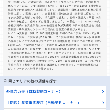
金：年20.0%、ご返済方式：残高スライドリボルビング方式・元利定額リ
ボルビング方式、 ご返済期間（回数）、 最長10年・最大120回（融資額の
範囲内での追加借入や繰上返済により、返済期間・回数はお借入れ及び返済
計画に応じて 変動します）、必要書類：運転免許証（契約額に応じて、レ
イクが必要と判断した場合、 収入証明も提出）、担保・保証人：不要 ※貸
付条件を確認し、借りすぎに注意しましょう。 ※新生フィナンシャル株式
会社が契約する貸金業務にかかる指定紛争解決機関 ※日本貸金業協会 貸金
業相談・紛争解決センター ※ご契約には所定の審査があります。
レイク ■無利息に関して 365日間無利息 ※初めてのご契約 ※Webでお申
込み・ご契約、ご契約額が50万円以上でご契約後59日以内に収入証明書類
の提出とレイクでの登録が完了の方 60日間無利息 ※初めてのご契約 ※We
bお申込み、ご契約額が50万円未満の方 ■無利息の注意点 ・初回契約翌日
から無利息適用となります ・無利息期間経過後は通常金利適用となります
・他の無利息商品との併用不可 商号：新生フィナンシャル株式会社 貸金業
登録番号：関東財務局長(11) 第01024号 日本貸金業協会会員第000003号
レイク 最短即日融資をご希望の場合、21時（日曜日は18時）までのご契約
手続き完了（審査・必要書類の確認含む）が必要です。一部金融機関およ
び、メンテナンス時間等を除きます。
同じエリアの他の店舗を探す
外環六万寺（自動契約コ－ナ－）
【閉店】産業道路菱江（自動契約コ－ナ－）