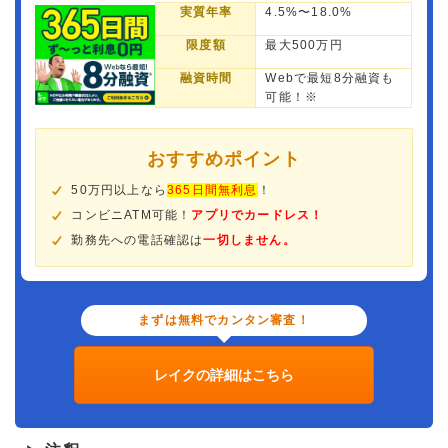
実質年率
4.5%〜18.0%
限度額
最大500万円
融資時間
Webで最短8分融資も
可能！※
おすすめポイント
50万円以上なら
365日間無利息
！
コンビニATM可能！
アプリでカードレス！
勤務先への電話確認は
一切しません。
まずは無料でカンタン審査！
レイクの詳細はこちら