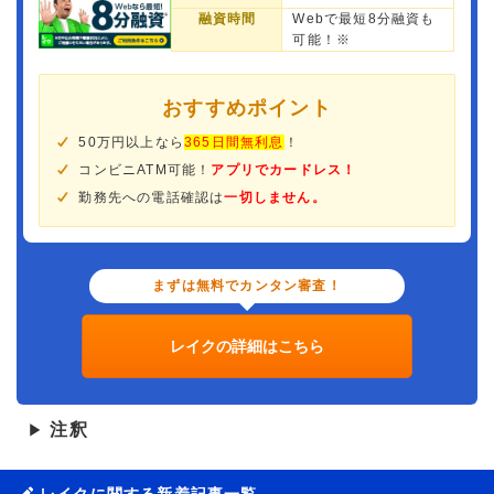
融資時間
Webで最短8分融資も
可能！※
おすすめポイント
50万円以上なら
365日間無利息
！
コンビニATM可能！
アプリでカードレス！
勤務先への電話確認は
一切しません。
まずは無料でカンタン審査！
レイクの詳細はこちら
注釈
▶
レイクに関する新着記事一覧