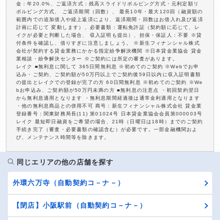
金：年20.0%、ご返済方式：残高スライドリボルビング方式・元利定額リ
ボルビング方式、 ご返済期間（回数）、 最長10年・最大120回（融資額の
範囲内での追加借入や繰上返済により、返済期間・回数はお借入れ及び返済
計画に応じて 変動します）、必要書類：運転免許証（契約額に応じて、レ
イクが必要と判断した場合、 収入証明も提出）、担保・保証人：不要 ※貸
付条件を確認し、借りすぎに注意しましょう。 ※新生フィナンシャル株式
会社が契約する貸金業務にかかる指定紛争解決機関 ※日本貸金業協会 貸金
業相談・紛争解決センター ※ご契約には所定の審査があります。
レイク ■無利息に関して 365日間無利息 ※初めてのご契約 ※Webでお申
込み・ご契約、ご契約額が50万円以上でご契約後59日以内に収入証明書類
の提出とレイクでの登録が完了の方 60日間無利息 ※初めてのご契約 ※We
bお申込み、ご契約額が50万円未満の方 ■無利息の注意点 ・初回契約翌日
から無利息適用となります ・無利息期間経過後は通常金利適用となります
・他の無利息商品との併用不可 商号：新生フィナンシャル株式会社 貸金業
登録番号：関東財務局長(11) 第01024号 日本貸金業協会会員第000003号
レイク 最短即日融資をご希望の場合、21時（日曜日は18時）までのご契約
手続き完了（審査・必要書類の確認含む）が必要です。一部金融機関およ
び、メンテナンス時間等を除きます。
同じエリアの他の店舗を探す
外環六万寺（自動契約コ－ナ－）
【閉店】小阪駅前（自動契約コ－ナ－）