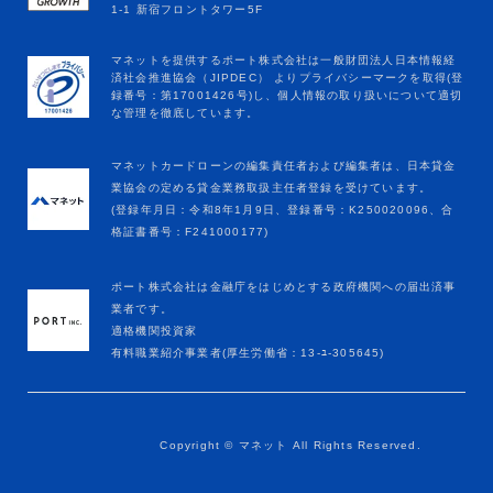
マネットカードローンの編集責任者および編集者は、日本貸金
業協会の定める貸金業務取扱主任者登録を受けています。
(登録年月日：令和8年1月9日、登録番号：K250020096、合
格証書番号：F241000177)
ポート株式会社は金融庁をはじめとする政府機関への届出済事
業者です。
適格機関投資家
有料職業紹介事業者(厚生労働省：13-ﾕ-305645)