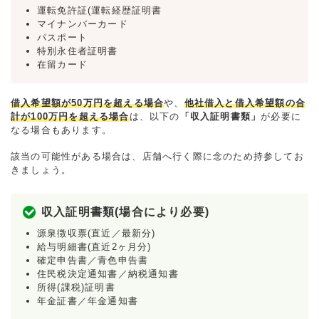
運転免許証(運転経歴証明書
マイナンバーカード
パスポート
特別永住者証明書
在留カード
借入希望額が50万円を超える場合
や、
他社借入と借入希望額の合
計が100万円を超える場合
は、以下の
「収入証明書類」
が必要に
なる場合もあります。
該当の可能性がある場合は、店舗へ行く際に念のため持参してお
きましょう。
収入証明書類(場合により必要)
源泉徴収票(直近／最新分)
給与明細書(直近2ヶ月分)
確定申告書／青色申告書
住民税決定通知書／納税通知書
所得(課税)証明書
年金証書／年金通知書