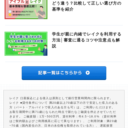
どう違う？比較して正しい選び方の
基準を紹介
学生が親に内緒でレイクを利用する
方法│審査に通るコツや注意点も解
説
レイク 口座振込による借入は原則として銀行営業時間内に限られます。
レイク ■貸付条件について 満20歳以上70歳以下の方で安定した収入のある
方（パート・アルバイトで収入のある方も可）は、ご利用いただけます。
お取引期間中に満71歳になられた時点で新たなご融資を停止させていただ
きます。 ご融資額：1万~500万円、貸付利率：年4.5~18.0% （貸付利率
はご契約額およびご利用残高に応じて異なります）、 ご利用対象：満20歳
~70歳（国内居住の方、日本の永住権を取得されている方）、 遅延損害