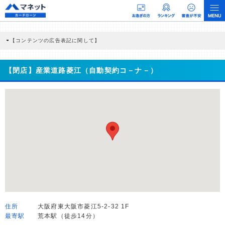
【コンテンツの広告表記に関して】
本コンテンツには、紹介している商品・商材の広告（リンク）を含む場合がありま
す。 これらの広告を経由して読者が企業ホームページを訪れ、成約が発生すると弊
社に対して企業から紹介報酬が支払われるという収益モデルです。 ただし、特定の
【閉店】産業道路菱江（自動契約コ－ナ－）
商品を根拠なくPRするものではなく、当編集部の調査／ユーザーへの口コミ収集な
どに基づき、公平性を担保した情報提供を行っています。
>提携企業一覧
住所
大阪府東大阪市菱江5-2-32 1F
最寄駅
荒本駅（徒歩14分）