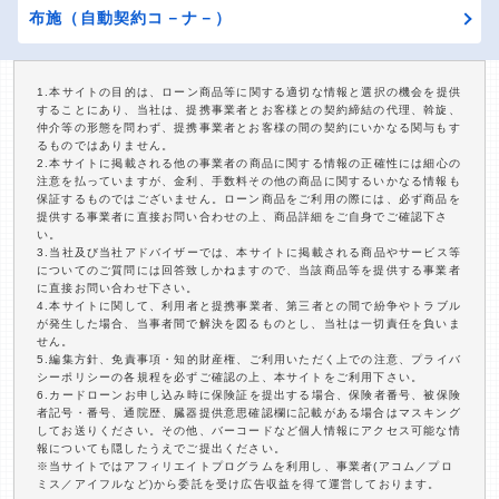
布施（自動契約コ－ナ－）
1.本サイトの目的は、ローン商品等に関する適切な情報と選択の機会を提供
することにあり、当社は、提携事業者とお客様との契約締結の代理、斡旋、
仲介等の形態を問わず、提携事業者とお客様の間の契約にいかなる関与もす
るものではありません。
2.本サイトに掲載される他の事業者の商品に関する情報の正確性には細心の
注意を払っていますが、金利、手数料その他の商品に関するいかなる情報も
保証するものではございません。ローン商品をご利用の際には、必ず商品を
提供する事業者に直接お問い合わせの上、商品詳細をご自身でご確認下さ
い。
3.当社及び当社アドバイザーでは、本サイトに掲載される商品やサービス等
についてのご質問には回答致しかねますので、当該商品等を提供する事業者
に直接お問い合わせ下さい。
4.本サイトに関して、利用者と提携事業者、第三者との間で紛争やトラブル
が発生した場合、当事者間で解決を図るものとし、当社は一切責任を負いま
せん。
5.編集方針、免責事項・知的財産権、ご利用いただく上での注意、プライバ
シーポリシーの各規程を必ずご確認の上、本サイトをご利用下さい。
6.カードローンお申し込み時に保険証を提出する場合、保険者番号、被保険
者記号・番号、通院歴、臓器提供意思確認欄に記載がある場合はマスキング
してお送りください。その他、バーコードなど個人情報にアクセス可能な情
報についても隠したうえでご提出ください。
※当サイトではアフィリエイトプログラムを利用し、事業者(アコム／プロ
ミス／アイフルなど)から委託を受け広告収益を得て運営しております。