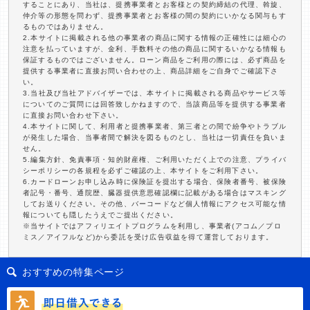
することにあり、当社は、提携事業者とお客様との契約締結の代理、斡旋、
仲介等の形態を問わず、提携事業者とお客様の間の契約にいかなる関与もす
るものではありません。
2.本サイトに掲載される他の事業者の商品に関する情報の正確性には細心の
注意を払っていますが、金利、手数料その他の商品に関するいかなる情報も
保証するものではございません。ローン商品をご利用の際には、必ず商品を
提供する事業者に直接お問い合わせの上、商品詳細をご自身でご確認下さ
い。
3.当社及び当社アドバイザーでは、本サイトに掲載される商品やサービス等
についてのご質問には回答致しかねますので、当該商品等を提供する事業者
に直接お問い合わせ下さい。
4.本サイトに関して、利用者と提携事業者、第三者との間で紛争やトラブル
が発生した場合、当事者間で解決を図るものとし、当社は一切責任を負いま
せん。
5.編集方針、免責事項・知的財産権、ご利用いただく上での注意、プライバ
シーポリシーの各規程を必ずご確認の上、本サイトをご利用下さい。
6.カードローンお申し込み時に保険証を提出する場合、保険者番号、被保険
者記号・番号、通院歴、臓器提供意思確認欄に記載がある場合はマスキング
してお送りください。その他、バーコードなど個人情報にアクセス可能な情
報についても隠したうえでご提出ください。
※当サイトではアフィリエイトプログラムを利用し、事業者(アコム／プロ
ミス／アイフルなど)から委託を受け広告収益を得て運営しております。
おすすめの特集ページ