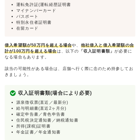
運転免許証(運転経歴証明書
マイナンバーカード
パスポート
特別永住者証明書
在留カード
借入希望額が50万円を超える場合
や、
他社借入と借入希望額の合
計が100万円を超える場合
は、以下の
「収入証明書類」
が必要に
なる場合もあります。
該当の可能性がある場合は、店舗へ行く際に念のため持参してお
きましょう。
収入証明書類(場合により必要)
源泉徴収票(直近／最新分)
給与明細書(直近2ヶ月分)
確定申告書／青色申告書
住民税決定通知書／納税通知書
所得(課税)証明書
年金証書／年金通知書