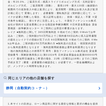
金：年20.0%、ご返済方式：残高スライドリボルビング方式・元利定額リ
ボルビング方式、 ご返済期間（回数）、 最長10年・最大120回（融資額の
範囲内での追加借入や繰上返済により、返済期間・回数はお借入れ及び返済
計画に応じて 変動します）、必要書類：運転免許証（契約額に応じて、レ
イクが必要と判断した場合、 収入証明も提出）、担保・保証人：不要 ※貸
付条件を確認し、借りすぎに注意しましょう。 ※新生フィナンシャル株式
会社が契約する貸金業務にかかる指定紛争解決機関 ※日本貸金業協会 貸金
業相談・紛争解決センター ※ご契約には所定の審査があります。
レイク ■無利息に関して 365日間無利息 ※初めてのご契約 ※Webでお申
込み・ご契約、ご契約額が50万円以上でご契約後59日以内に収入証明書類
の提出とレイクでの登録が完了の方 60日間無利息 ※初めてのご契約 ※We
bお申込み、ご契約額が50万円未満の方 ■無利息の注意点 ・初回契約翌日
から無利息適用となります ・無利息期間経過後は通常金利適用となります
・他の無利息商品との併用不可 商号：新生フィナンシャル株式会社 貸金業
登録番号：関東財務局長(11) 第01024号 日本貸金業協会会員第000003号
レイク 最短即日融資をご希望の場合、21時（日曜日は18時）までのご契約
手続き完了（審査・必要書類の確認含む）が必要です。一部金融機関およ
び、メンテナンス時間等を除きます。
同じエリアの他の店舗を探す
静岡（自動契約コ－ナ－）
1.本サイトの目的は、ローン商品等に関する適切な情報と選択の機会を提供