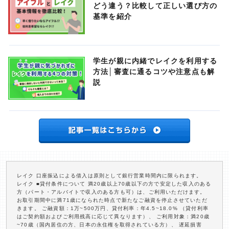
どう違う？比較して正しい選び方の
基準を紹介
学生が親に内緒でレイクを利用する
方法│審査に通るコツや注意点も解
説
レイク 口座振込による借入は原則として銀行営業時間内に限られます。
レイク ■貸付条件について 満20歳以上70歳以下の方で安定した収入のある
方（パート・アルバイトで収入のある方も可）は、ご利用いただけます。
お取引期間中に満71歳になられた時点で新たなご融資を停止させていただ
きます。 ご融資額：1万~500万円、貸付利率：年4.5~18.0% （貸付利率
はご契約額およびご利用残高に応じて異なります）、 ご利用対象：満20歳
~70歳（国内居住の方、日本の永住権を取得されている方）、 遅延損害