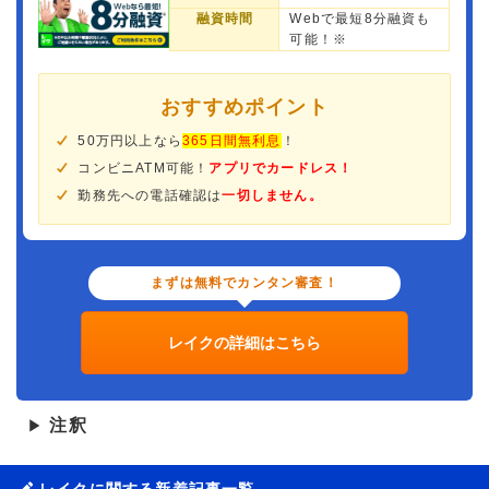
融資時間
Webで最短8分融資も
可能！※
おすすめポイント
50万円以上なら
365日間無利息
！
コンビニATM可能！
アプリでカードレス！
勤務先への電話確認は
一切しません。
まずは無料でカンタン審査！
レイクの詳細はこちら
注釈
▶
レイクに関する新着記事一覧