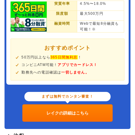
実質年率
4.5%〜18.0%
限度額
最大500万円
融資時間
Webで最短8分融資も
可能！※
おすすめポイント
50万円以上なら
365日間無利息
！
コンビニATM可能！
アプリでカードレス！
勤務先への電話確認は
一切しません。
まずは無料でカンタン審査！
レイクの詳細はこちら