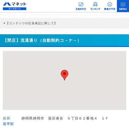
【コンテンツの広告表記に関して】
本コンテンツには、紹介している商品・商材の広告（リンク）を含む場合がありま
す。 これらの広告を経由して読者が企業ホームページを訪れ、成約が発生すると弊
社に対して企業から紹介報酬が支払われるという収益モデルです。 ただし、特定の
【閉店】流通通り（自動契約コ－ナ－）
商品を根拠なくPRするものではなく、当編集部の調査／ユーザーへの口コミ収集な
どに基づき、公平性を担保した情報提供を行っています。
>提携企業一覧
住所
静岡県静岡市 葵区沓谷 ５丁目６２番地４ １Ｆ
最寄駅