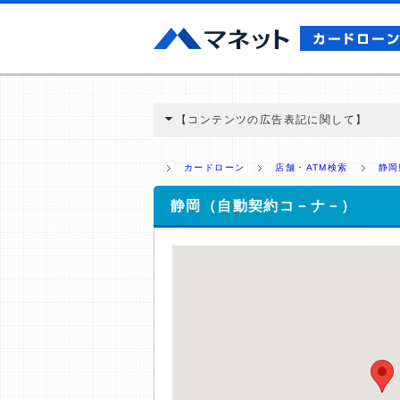
【コンテンツの広告表記に関して】
本コンテンツには、紹介している商品・商材
と弊社に対して企業から紹介報酬が支払われ
カードローン
店舗・ATM検索
静岡
ミ収集などに基づき、公平性を担保した情
>提携企業一覧
静岡（自動契約コ－ナ－）