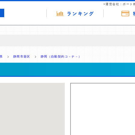
>運営会社：ポート
の広告（リンク）を含む場合があります。 これらの広告を経由して読者
るという収益モデルです。 ただし、特定の商品を根拠なくPRするもので
県
静岡市葵区
静岡（自動契約コ－ナ－）
報提供を行っています。