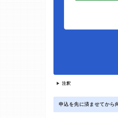
▶
注釈
申込を先に済ませてから