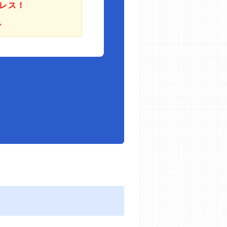
レス！
。