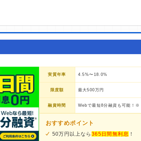
実質年率
4.5%〜18.0%
限度額
最大500万円
融資時間
Webで最短8分融資も可能！※
おすすめポイント
50万円以上なら
365日間無利息
！