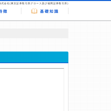
株式会社(東京証券取引所グロース及び福岡証券取引所)
が企業ホームページを訪れ、成約が発生する
はなく、当編集部の調査／ユーザーへの口コ