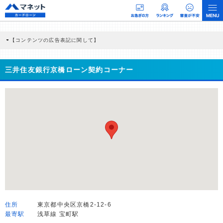
【コンテンツの広告表記に関して】
本コンテンツには、紹介している商品・商材の広告（リンク）を含む場合がありま
す。 これらの広告を経由して読者が企業ホームページを訪れ、成約が発生すると弊
社に対して企業から紹介報酬が支払われるという収益モデルです。 ただし、特定の
三井住友銀行京橋ローン契約コーナー
商品を根拠なくPRするものではなく、当編集部の調査／ユーザーへの口コミ収集な
どに基づき、公平性を担保した情報提供を行っています。
>提携企業一覧
住所
東京都中央区京橋2-12-6
最寄駅
浅草線 宝町駅