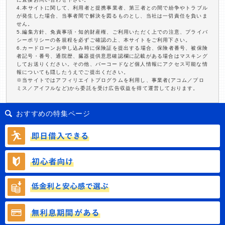
4.本サイトに関して、利用者と提携事業者、第三者との間で紛争やトラブル
が発生した場合、当事者間で解決を図るものとし、当社は一切責任を負いま
せん。
5.編集方針、免責事項・知的財産権、ご利用いただく上での注意、プライバ
シーポリシーの各規程を必ずご確認の上、本サイトをご利用下さい。
6.カードローンお申し込み時に保険証を提出する場合、保険者番号、被保険
者記号・番号、通院歴、臓器提供意思確認欄に記載がある場合はマスキング
してお送りください。その他、バーコードなど個人情報にアクセス可能な情
報についても隠したうえでご提出ください。
※当サイトではアフィリエイトプログラムを利用し、事業者(アコム／プロ
ミス／アイフルなど)から委託を受け広告収益を得て運営しております。
おすすめの特集ページ