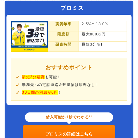
プロミス
実質年率
2.5%〜18.0%
限度額
最大800万円
融資時間
最短3分※1
おすすめポイント
最短3分融資
も可能！
勤務先への電話連絡＆郵送物は原則なし！
30日間の利息が0円
！
借入可能か1秒でわかる!!
プロミスの詳細はこちら