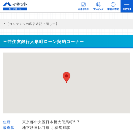
【コンテンツの広告表記に関して】
本コンテンツには、紹介している商品・商材の広告（リンク）を含む場合がありま
す。 これらの広告を経由して読者が企業ホームページを訪れ、成約が発生すると弊
社に対して企業から紹介報酬が支払われるという収益モデルです。 ただし、特定の
三井住友銀行人形町ローン契約コーナー
商品を根拠なくPRするものではなく、当編集部の調査／ユーザーへの口コミ収集な
どに基づき、公平性を担保した情報提供を行っています。
>提携企業一覧
住所
東京都中央区日本橋大伝馬町5-7
最寄駅
地下鉄日比谷線 小伝馬町駅