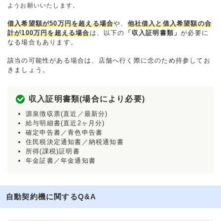
ようお願いいたします。
借入希望額が50万円を超える場合
や、
他社借入と借入希望額の合
計が100万円を超える場合
は、以下の
「収入証明書類」
が必要に
なる場合もあります。
該当の可能性がある場合は、店舗へ行く際に念のため持参してお
きましょう。
収入証明書類(場合により必要)
源泉徴収票(直近／最新分)
給与明細書(直近2ヶ月分)
確定申告書／青色申告書
住民税決定通知書／納税通知書
所得(課税)証明書
年金証書／年金通知書
自動契約機に関するQ&A