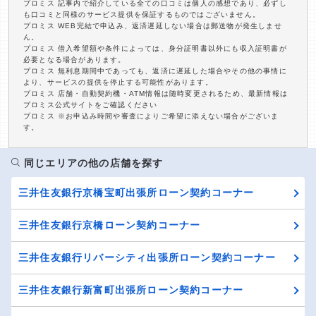
プロミス 記事内で紹介している全ての口コミは個人の感想であり、必ずし
も口コミと同様のサービス提供を保証するものではございません。
プロミス WEB完結で申込み、返済遅延しない場合は郵送物が発生しませ
ん。
プロミス 借入希望額や条件によっては、身分証明書以外にも収入証明書が
必要となる場合があります。
プロミス 無利息期間中であっても、返済に遅延した場合やその他の事情に
より、サービスの提供を停止する可能性があります。
プロミス 店舗・自動契約機・ATM情報は随時変更されるため、最新情報は
プロミス公式サイトをご確認ください
プロミス ※お申込み時間や審査によりご希望に添えない場合がございま
す。
同じエリアの他の店舗を探す
三井住友銀行京橋宝町出張所ローン契約コーナー
三井住友銀行京橋ローン契約コーナー
三井住友銀行リバーシティ出張所ローン契約コーナー
三井住友銀行新富町出張所ローン契約コーナー