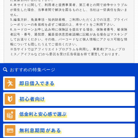
4.本サイトに関して、利用者と提携事業者、第三者との間で紛争やトラブル
が発生した場合、当事者間で解決を図るものとし、当社は一切責任を負いま
せん。
5.編集方針、免責事項・知的財産権、ご利用いただく上での注意、プライバ
シーポリシーの各規程を必ずご確認の上、本サイトをご利用下さい。
6.カードローンお申し込み時に保険証を提出する場合、保険者番号、被保険
者記号・番号、通院歴、臓器提供意思確認欄に記載がある場合はマスキング
してお送りください。その他、バーコードなど個人情報にアクセス可能な情
報についても隠したうえでご提出ください。
※当サイトではアフィリエイトプログラムを利用し、事業者(アコム／プロ
ミス／アイフルなど)から委託を受け広告収益を得て運営しております。
おすすめの特集ページ