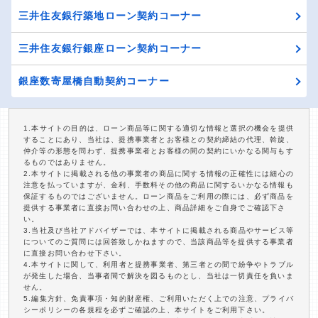
三井住友銀行築地ローン契約コーナー
三井住友銀行銀座ローン契約コーナー
銀座数寄屋橋自動契約コーナー
1.本サイトの目的は、ローン商品等に関する適切な情報と選択の機会を提供
することにあり、当社は、提携事業者とお客様との契約締結の代理、斡旋、
仲介等の形態を問わず、提携事業者とお客様の間の契約にいかなる関与もす
るものではありません。
2.本サイトに掲載される他の事業者の商品に関する情報の正確性には細心の
注意を払っていますが、金利、手数料その他の商品に関するいかなる情報も
保証するものではございません。ローン商品をご利用の際には、必ず商品を
提供する事業者に直接お問い合わせの上、商品詳細をご自身でご確認下さ
い。
3.当社及び当社アドバイザーでは、本サイトに掲載される商品やサービス等
についてのご質問には回答致しかねますので、当該商品等を提供する事業者
に直接お問い合わせ下さい。
4.本サイトに関して、利用者と提携事業者、第三者との間で紛争やトラブル
が発生した場合、当事者間で解決を図るものとし、当社は一切責任を負いま
せん。
5.編集方針、免責事項・知的財産権、ご利用いただく上での注意、プライバ
シーポリシーの各規程を必ずご確認の上、本サイトをご利用下さい。