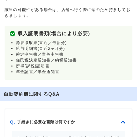
該当の可能性がある場合は、店舗へ行く際に念のため持参してお
きましょう。
収入証明書類(場合により必要)
源泉徴収票(直近／最新分)
給与明細書(直近2ヶ月分)
確定申告書／青色申告書
住民税決定通知書／納税通知書
所得(課税)証明書
年金証書／年金通知書
自動契約機に関するQ&A
手続きに必要な書類は何ですか
Q.