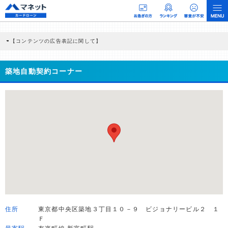
【コンテンツの広告表記に関して】
本コンテンツには、紹介している商品・商材の広告（リンク）を含む場合がありま
す。 これらの広告を経由して読者が企業ホームページを訪れ、成約が発生すると弊
社に対して企業から紹介報酬が支払われるという収益モデルです。 ただし、特定の
築地自動契約コーナー
商品を根拠なくPRするものではなく、当編集部の調査／ユーザーへの口コミ収集な
どに基づき、公平性を担保した情報提供を行っています。
>提携企業一覧
住所
東京都中央区築地３丁目１０－９ ビジョナリービル２ １
Ｆ