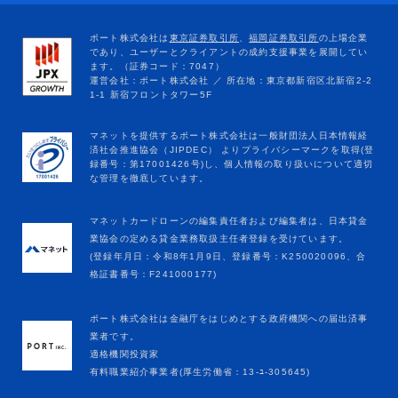
マネットカードローンの編集責任者および編集者は、日本貸金
業協会の定める貸金業務取扱主任者登録を受けています。
(登録年月日：令和8年1月9日、登録番号：K250020096、合
格証書番号：F241000177)
ポート株式会社は金融庁をはじめとする政府機関への届出済事
業者です。
適格機関投資家
有料職業紹介事業者(厚生労働省：13-ﾕ-305645)