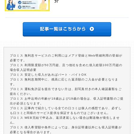
介
プロミス 無利息サービスのご利用にはメアド登録とWeb明細利用の登録が
必要です。
プロミス 利用限度額が50万円超、且つ他社を含めた借入総額100万円超の
場合収入証明必要
プロミス 安定した収入があればパート・バイトOK
プロミス 無利息期間中に、残高に応じた返済額のご入金が必要となりま
す。
プロミス 運転免許証を提出できない方は、顔写真付きの本人確認書類をご
提出ください。
プロミス お申込時の年齢が18歳および19歳の場合は、収入証明書類のご提
出が必須となります。
プロミス 記事内で紹介している全ての口コミは個人の感想であり、必ずし
も口コミと同様のサービス提供を保証するものではございません。
プロミス WEB完結で申込み、返済遅延しない場合は郵送物が発生しませ
ん。
プロミス 借入希望額や条件によっては、身分証明書以外にも収入証明書が
必要となる場合があります。