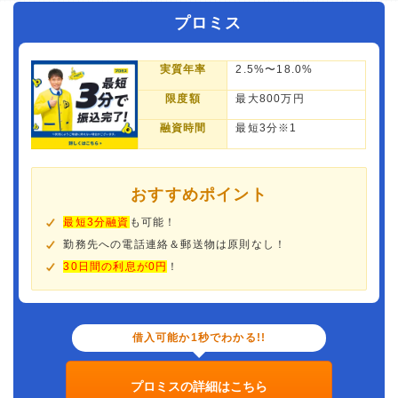
プロミス
実質年率
2.5%〜18.0%
限度額
最大800万円
融資時間
最短3分※1
おすすめポイント
最短3分融資
も可能！
勤務先への電話連絡＆郵送物は原則なし！
30日間の利息が0円
！
借入可能か1秒でわかる!!
プロミスの詳細はこちら