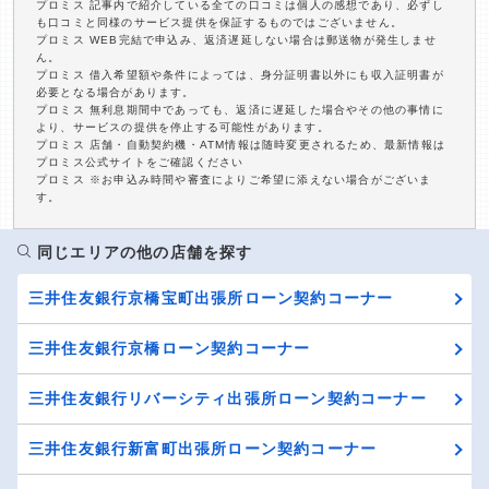
プロミス 記事内で紹介している全ての口コミは個人の感想であり、必ずし
も口コミと同様のサービス提供を保証するものではございません。
プロミス WEB完結で申込み、返済遅延しない場合は郵送物が発生しませ
ん。
プロミス 借入希望額や条件によっては、身分証明書以外にも収入証明書が
必要となる場合があります。
プロミス 無利息期間中であっても、返済に遅延した場合やその他の事情に
より、サービスの提供を停止する可能性があります。
プロミス 店舗・自動契約機・ATM情報は随時変更されるため、最新情報は
プロミス公式サイトをご確認ください
プロミス ※お申込み時間や審査によりご希望に添えない場合がございま
す。
同じエリアの他の店舗を探す
三井住友銀行京橋宝町出張所ローン契約コーナー
三井住友銀行京橋ローン契約コーナー
三井住友銀行リバーシティ出張所ローン契約コーナー
三井住友銀行新富町出張所ローン契約コーナー