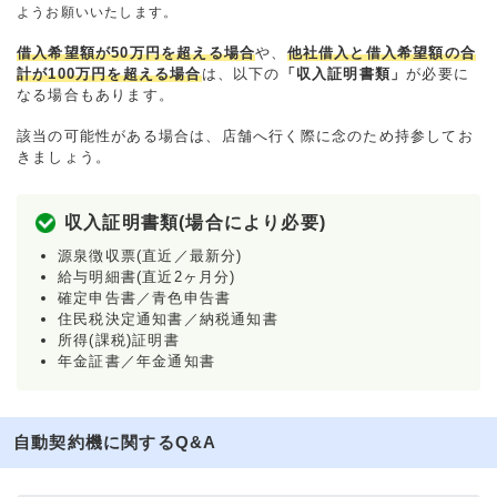
ようお願いいたします。
借入希望額が50万円を超える場合
や、
他社借入と借入希望額の合
計が100万円を超える場合
は、以下の
「収入証明書類」
が必要に
なる場合もあります。
該当の可能性がある場合は、店舗へ行く際に念のため持参してお
きましょう。
収入証明書類(場合により必要)
源泉徴収票(直近／最新分)
給与明細書(直近2ヶ月分)
確定申告書／青色申告書
住民税決定通知書／納税通知書
所得(課税)証明書
年金証書／年金通知書
自動契約機に関するQ&A