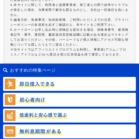
4.本サイトに関して、利用者と提携事業者、第三者との間で紛争やトラブル
が発生した場合、当事者間で解決を図るものとし、当社は一切責任を負いま
せん。
5.編集方針、免責事項・知的財産権、ご利用いただく上での注意、プライバ
シーポリシーの各規程を必ずご確認の上、本サイトをご利用下さい。
6.カードローンお申し込み時に保険証を提出する場合、保険者番号、被保険
者記号・番号、通院歴、臓器提供意思確認欄に記載がある場合はマスキング
してお送りください。その他、バーコードなど個人情報にアクセス可能な情
報についても隠したうえでご提出ください。
※当サイトではアフィリエイトプログラムを利用し、事業者(アコム／プロ
ミス／アイフルなど)から委託を受け広告収益を得て運営しております。
おすすめの特集ページ