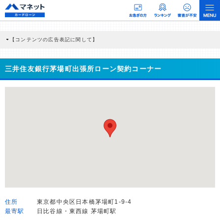
【コンテンツの広告表記に関して】
本コンテンツには、紹介している商品・商材の広告（リンク）を含む場合がありま
す。 これらの広告を経由して読者が企業ホームページを訪れ、成約が発生すると弊
社に対して企業から紹介報酬が支払われるという収益モデルです。 ただし、特定の
三井住友銀行茅場町出張所ローン契約コーナー
商品を根拠なくPRするものではなく、当編集部の調査／ユーザーへの口コミ収集な
どに基づき、公平性を担保した情報提供を行っています。
>提携企業一覧
住所
東京都中央区日本橋茅場町1-9-4
最寄駅
日比谷線・東西線 茅場町駅