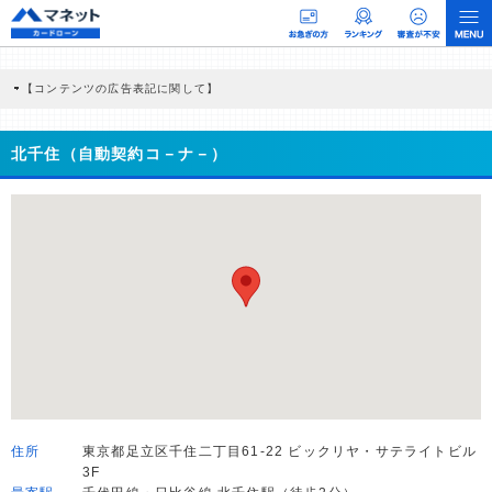
【コンテンツの広告表記に関して】
本コンテンツには、紹介している商品・商材の広告（リンク）を含む場合がありま
す。 これらの広告を経由して読者が企業ホームページを訪れ、成約が発生すると弊
社に対して企業から紹介報酬が支払われるという収益モデルです。 ただし、特定の
北千住（自動契約コ－ナ－）
商品を根拠なくPRするものではなく、当編集部の調査／ユーザーへの口コミ収集な
どに基づき、公平性を担保した情報提供を行っています。
>提携企業一覧
住所
東京都足立区千住二丁目61-22 ビックリヤ・サテライトビル
3F