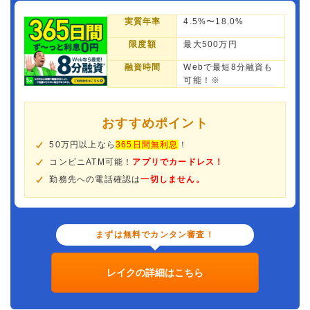
実質年率
4.5%〜18.0%
限度額
最大500万円
融資時間
Webで最短8分融資も
可能！※
おすすめポイント
50万円以上なら
365日間無利息
！
コンビニATM可能！
アプリでカードレス！
勤務先への電話確認は
一切しません。
まずは無料でカンタン審査！
レイクの詳細はこちら