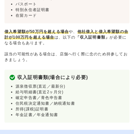
パスポート
特別永住者証明書
在留カード
借入希望額が50万円を超える場合
や、
他社借入と借入希望額の合
計が100万円を超える場合
は、以下の
「収入証明書類」
が必要に
なる場合もあります。
該当の可能性がある場合は、店舗へ行く際に念のため持参してお
きましょう。
収入証明書類(場合により必要)
源泉徴収票(直近／最新分)
給与明細書(直近2ヶ月分)
確定申告書／青色申告書
住民税決定通知書／納税通知書
所得(課税)証明書
年金証書／年金通知書