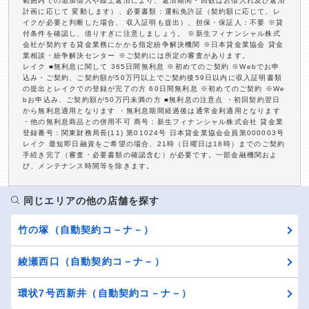
範囲内での追加借入や繰上返済により、返済期間・回数はお借入れ及び返済
計画に応じて 変動します）、必要書類：運転免許証（契約額に応じて、レ
イクが必要と判断した場合、 収入証明も提出）、担保・保証人：不要 ※貸
付条件を確認し、借りすぎに注意しましょう。 ※新生フィナンシャル株式
会社が契約する貸金業務にかかる指定紛争解決機関 ※日本貸金業協会 貸金
業相談・紛争解決センター ※ご契約には所定の審査があります。
レイク ■無利息に関して 365日間無利息 ※初めてのご契約 ※Webでお申
込み・ご契約、ご契約額が50万円以上でご契約後59日以内に収入証明書類
の提出とレイクでの登録が完了の方 60日間無利息 ※初めてのご契約 ※We
bお申込み、ご契約額が50万円未満の方 ■無利息の注意点 ・初回契約翌日
から無利息適用となります ・無利息期間経過後は通常金利適用となります
・他の無利息商品との併用不可 商号：新生フィナンシャル株式会社 貸金業
登録番号：関東財務局長(11) 第01024号 日本貸金業協会会員第000003号
レイク 最短即日融資をご希望の場合、21時（日曜日は18時）までのご契約
手続き完了（審査・必要書類の確認含む）が必要です。一部金融機関およ
び、メンテナンス時間等を除きます。
同じエリアの他の店舗を探す
竹の塚（自動契約コ－ナ－）
綾瀬西口（自動契約コ－ナ－）
環状7号西新井（自動契約コ－ナ－）