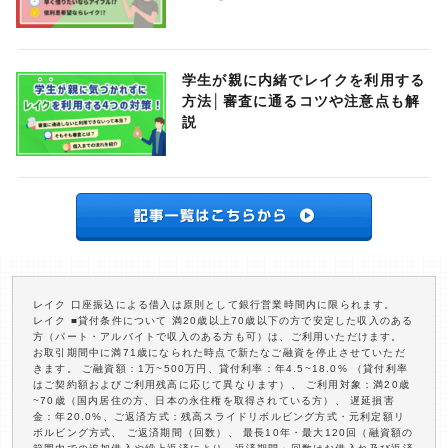
学生が親に内緒でレイクを利用する
方法│審査に通るコツや注意点も解
説
レイク 口座振込による借入は原則として銀行営業時間内に限られます。
レイク ■貸付条件について 満20歳以上70歳以下の方で安定した収入のある
方（パート・アルバイトで収入のある方も可）は、ご利用いただけます。
お取引期間中に満71歳になられた時点で新たなご融資を停止させていただ
きます。 ご融資額：1万~500万円、貸付利率：年4.5~18.0% （貸付利率
はご契約額およびご利用残高に応じて異なります）、 ご利用対象：満20歳
~70歳（国内居住の方、日本の永住権を取得されている方）、 遅延損害
金：年20.0%、ご返済方式：残高スライドリボルビング方式・元利定額リ
ボルビング方式、 ご返済期間（回数）、 最長10年・最大120回（融資額の