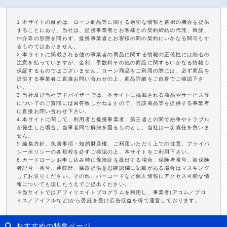
1.本サイトの目的は、ローン商品等に関する適切な情報と選択の機会を提供
することにあり、当社は、提携事業者とお客様との契約締結の代理、斡旋、
仲介等の形態を問わず、提携事業者とお客様の間の契約にいかなる関与もす
るものではありません。
2.本サイトに掲載される他の事業者の商品に関する情報の正確性には細心の
注意を払っていますが、金利、手数料その他の商品に関するいかなる情報も
保証するものではございません。ローン商品をご利用の際には、必ず商品を
提供する事業者に直接お問い合わせの上、商品詳細をご自身でご確認下さ
い。
3.当社及び当社アドバイザーでは、本サイトに掲載される商品やサービス等
についてのご質問には回答致しかねますので、当該商品等を提供する事業者
に直接お問い合わせ下さい。
4.本サイトに関して、利用者と提携事業者、第三者との間で紛争やトラブル
が発生した場合、当事者間で解決を図るものとし、当社は一切責任を負いま
せん。
5.編集方針、免責事項・知的財産権、ご利用いただく上での注意、プライバ
シーポリシーの各規程を必ずご確認の上、本サイトをご利用下さい。
6.カードローンお申し込み時に保険証を提出する場合、保険者番号、被保険
者記号・番号、通院歴、臓器提供意思確認欄に記載がある場合はマスキング
してお送りください。その他、バーコードなど個人情報にアクセス可能な情
報についても隠したうえでご提出ください。
※当サイトではアフィリエイトプログラムを利用し、事業者(アコム／プロ
ミス／アイフルなど)から委託を受け広告収益を得て運営しております。
おすすめの特集ページ