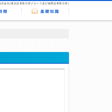
株式会社(東京証券取引所グロース及び福岡証券取引所)
が企業ホームページを訪れ、成約が発生する
はなく、当編集部の調査／ユーザーへの口コ