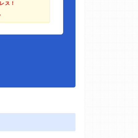
レス！
。