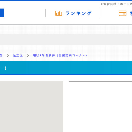
>運営会社：ポート
の広告（リンク）を含む場合があります。 これらの広告を経由して読者
るという収益モデルです。 ただし、特定の商品を根拠なくPRするもので
都
足立区
環状7号西新井（自動契約コ－ナ－）
報提供を行っています。
－）