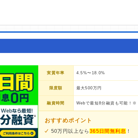
実質年率
4.5%〜18.0%
限度額
最大500万円
融資時間
Webで最短8分融資も可能！※
おすすめポイント
50万円以上なら
365日間無利息
！