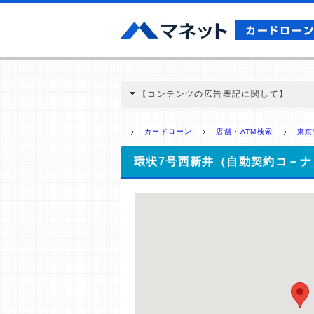
【コンテンツの広告表記に関して】
本コンテンツには、紹介している商品・商材
と弊社に対して企業から紹介報酬が支払われ
カードローン
店舗・ATM検索
東京
ミ収集などに基づき、公平性を担保した情
>提携企業一覧
環状7号西新井（自動契約コ－ナ