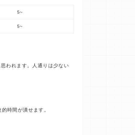
5~
5~
と思われます。人通りは少ない
比較的時間が潰せます。