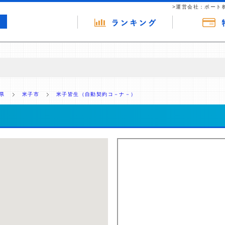
>運営会社：ポート
の広告（リンク）を含む場合があります。 これらの広告を経由して読者
るという収益モデルです。 ただし、特定の商品を根拠なくPRするもので
県
米子市
米子皆生（自動契約コ－ナ－）
報提供を行っています。