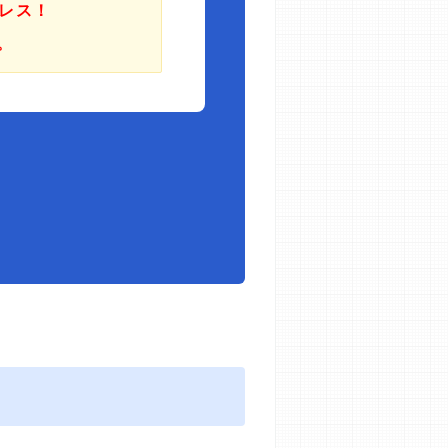
レス！
。