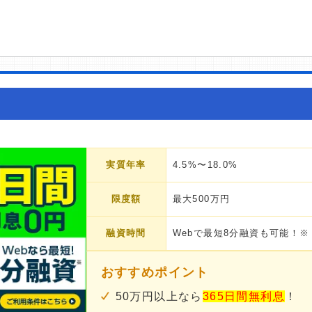
実質年率
4.5%〜18.0%
限度額
最大500万円
融資時間
Webで最短8分融資も可能！※
おすすめポイント
50万円以上なら
365日間無利息
！