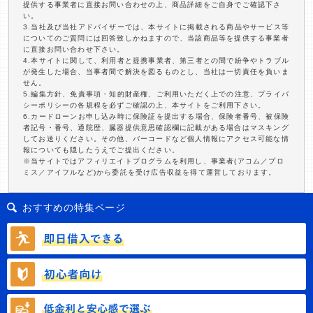
提供する事業者に直接お問い合わせの上、商品詳細をご自身でご確認下さ
い。
3.当社及び当社アドバイザーでは、本サイトに掲載される商品やサービス等
についてのご質問には回答致しかねますので、当該商品等を提供する事業者
に直接お問い合わせ下さい。
4.本サイトに関して、利用者と提携事業者、第三者との間で紛争やトラブル
が発生した場合、当事者間で解決を図るものとし、当社は一切責任を負いま
せん。
5.編集方針、免責事項・知的財産権、ご利用いただく上での注意、プライバ
シーポリシーの各規程を必ずご確認の上、本サイトをご利用下さい。
6.カードローンお申し込み時に保険証を提出する場合、保険者番号、被保険
者記号・番号、通院歴、臓器提供意思確認欄に記載がある場合はマスキング
してお送りください。その他、バーコードなど個人情報にアクセス可能な情
報についても隠したうえでご提出ください。
※当サイトではアフィリエイトプログラムを利用し、事業者(アコム／プロ
ミス／アイフルなど)から委託を受け広告収益を得て運営しております。
おすすめの特集ページ