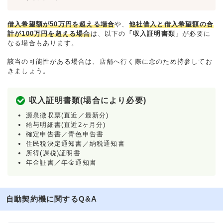
借入希望額が50万円を超える場合
や、
他社借入と借入希望額の合
計が100万円を超える場合
は、以下の
「収入証明書類」
が必要に
なる場合もあります。
該当の可能性がある場合は、店舗へ行く際に念のため持参してお
きましょう。
収入証明書類(場合により必要)
源泉徴収票(直近／最新分)
給与明細書(直近2ヶ月分)
確定申告書／青色申告書
住民税決定通知書／納税通知書
所得(課税)証明書
年金証書／年金通知書
自動契約機に関するQ&A