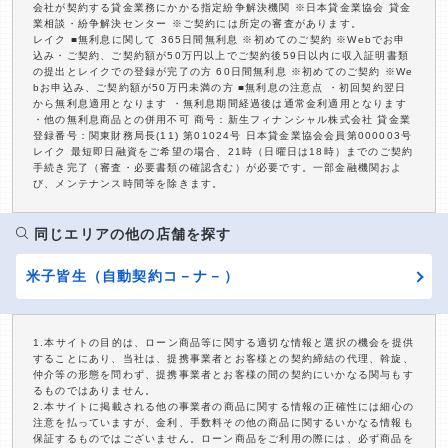
会社が契約する貸金業務にかかる指定紛争解決機関 ※日本貸金業協会 貸金
業相談・紛争解決センター ※ご契約には所定の審査があります。
レイク ■無利息に関して 365日間無利息 ※初めてのご契約 ※Webでお申
込み・ご契約、ご契約額が50万円以上でご契約後59日以内に収入証明書類
の提出とレイクでの登録が完了の方 60日間無利息 ※初めてのご契約 ※We
bお申込み、ご契約額が50万円未満の方 ■無利息の注意点 ・初回契約翌日
から無利息適用となります ・無利息期間経過後は通常金利適用となります
・他の無利息商品との併用不可 商号：新生フィナンシャル株式会社 貸金業
登録番号：関東財務局長(11) 第01024号 日本貸金業協会会員第000003号
レイク 最短即日融資をご希望の場合、21時（日曜日は18時）までのご契約
手続き完了（審査・必要書類の確認含む）が必要です。一部金融機関およ
び、メンテナンス時間等を除きます。
同じエリアの他の店舗を探す
米子皆生（自動契約コ－ナ－）
1.本サイトの目的は、ローン商品等に関する適切な情報と選択の機会を提供
することにあり、当社は、提携事業者とお客様との契約締結の代理、斡旋、
仲介等の形態を問わず、提携事業者とお客様の間の契約にいかなる関与もす
るものではありません。
2.本サイトに掲載される他の事業者の商品に関する情報の正確性には細心の
注意を払っていますが、金利、手数料その他の商品に関するいかなる情報も
保証するものではございません。ローン商品をご利用の際には、必ず商品を