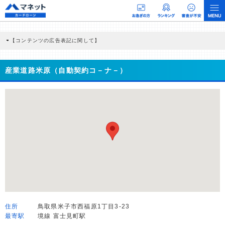
【コンテンツの広告表記に関して】
本コンテンツには、紹介している商品・商材の広告（リンク）を含む場合がありま
す。 これらの広告を経由して読者が企業ホームページを訪れ、成約が発生すると弊
社に対して企業から紹介報酬が支払われるという収益モデルです。 ただし、特定の
産業道路米原（自動契約コ－ナ－）
商品を根拠なくPRするものではなく、当編集部の調査／ユーザーへの口コミ収集な
どに基づき、公平性を担保した情報提供を行っています。
>提携企業一覧
住所
鳥取県米子市西福原1丁目3-23
最寄駅
境線 富士見町駅