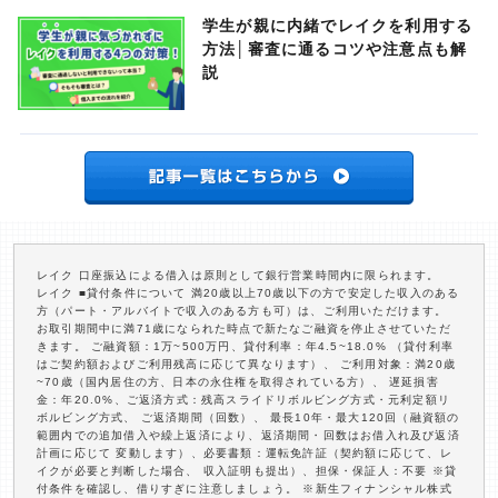
学生が親に内緒でレイクを利用する
方法│審査に通るコツや注意点も解
説
レイク 口座振込による借入は原則として銀行営業時間内に限られます。
レイク ■貸付条件について 満20歳以上70歳以下の方で安定した収入のある
方（パート・アルバイトで収入のある方も可）は、ご利用いただけます。
お取引期間中に満71歳になられた時点で新たなご融資を停止させていただ
きます。 ご融資額：1万~500万円、貸付利率：年4.5~18.0% （貸付利率
はご契約額およびご利用残高に応じて異なります）、 ご利用対象：満20歳
~70歳（国内居住の方、日本の永住権を取得されている方）、 遅延損害
金：年20.0%、ご返済方式：残高スライドリボルビング方式・元利定額リ
ボルビング方式、 ご返済期間（回数）、 最長10年・最大120回（融資額の
範囲内での追加借入や繰上返済により、返済期間・回数はお借入れ及び返済
計画に応じて 変動します）、必要書類：運転免許証（契約額に応じて、レ
イクが必要と判断した場合、 収入証明も提出）、担保・保証人：不要 ※貸
付条件を確認し、借りすぎに注意しましょう。 ※新生フィナンシャル株式