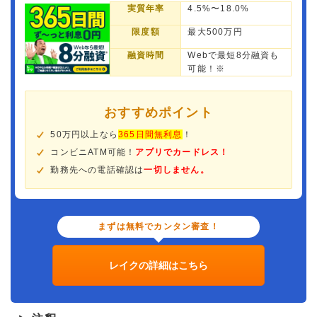
実質年率
4.5%〜18.0%
限度額
最大500万円
融資時間
Webで最短8分融資も
可能！※
おすすめポイント
50万円以上なら
365日間無利息
！
コンビニATM可能！
アプリでカードレス！
勤務先への電話確認は
一切しません。
まずは無料でカンタン審査！
レイクの詳細はこちら