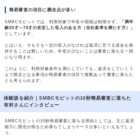
簡易審査の項目に懸念点が多い
SMBCモビットでは、利用対象で年収や国籍は制限せず、
「満年
齢20才～74才の安定した収入のある方（当社基準を満たす方）」
としています。
とはいえ、そもそも一定の収入がなければ返済に充てる資金を維
持することは難しいため、年収が少ないことは審査に落ちる一因
になり得ます。
このように、利用対象条件を満たしていても、返済をしていくう
えで懸念となる事項が簡易審査の項目で複数あって審査に落ちた
とも考えられます。
体験談を紹介｜SMBCモビットの10秒簡易審査に落ちた
有村さんにインタビュー
SMBCモビットの10秒簡易審査に落ちる理由としては、主に返済
能力に懸念が残るため落ちてしまうケースが多いといえるでしょ
う。