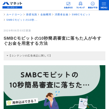
カードローン
基礎知識
金融機関
消費者金融
SMBCモビット
SMBCモビットの10秒...
2026年08月03日更新
SMBCモビットの10秒簡易審査に落ちた人が今す
ぐお金を用意する方法
【コンテンツの広告表記に関して】
本コンテンツには、紹介している商品・商材の広告（リンク）を含む場合があ
ります。 これらの広告を経由して読者が企業ホームページを訪れ、成約が発生
すると弊社に対して企業から紹介報酬が支払われるという収益モデルです。 た
だし、特定の商品を根拠なくPRするものではなく、当編集部の調査／ユーザー
への口コミ収集などに基づき、公平性を担保した情報提供を行っています。
>提携企業一覧