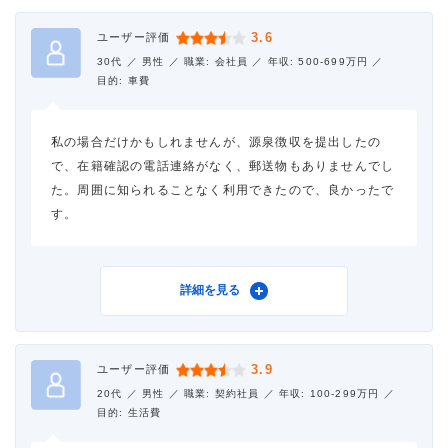
3.6
ユーザー評価
30代 ／
男性 ／
職業: 会社員 ／
年収: 500-699万円 ／
目的: 車費
私の場合だけかもしれませんが、源泉徴収を提出したの
で、在籍確認の電話連絡がなく、郵送物もありませんでし
た。周囲に知られることなく利用できたので、良かったで
す。
利用したカードローン
アコム
詳細を見る
3.9
ユーザー評価
借入金額
90万円
20代 ／
男性 ／
職業: 契約社員 ／
年収: 100-299万円 ／
目的: 生活費
金利
年18.0%