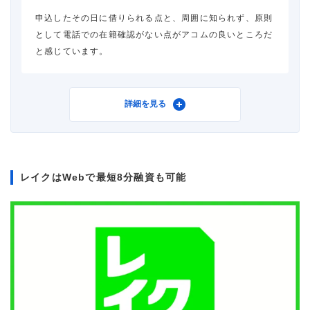
申込したその日に借りられる点と、周囲に知られず、原則
審査時間
1時間以内
として電話での在籍確認がない点がアコムの良いところだ
と感じています。
借入事実の把握
誰も知らない
重視した点
借入スピード
利用したカードローン
アコム
詳細を見る
借入金額
10万円
レイクはWebで最短8分融資も可能
金利
年18.0%
審査時間
1時間以内
借入事実の把握
誰も知らない
重視した点
借入の容易さ