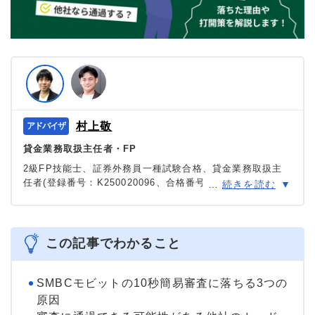
村上敬
貸金業務取扱主任者・FP
2級FP技能士、証券外務員一種試験合格、貸金業務取扱主
任者(登録番号：K250020096、合格番号：第F241000177
…
続きを読む
号)。
大学を卒業後、証券外務員一種試験に合格。カードロー
ン、FX、不動産、保険など、多くの金融領域における情報
メディアの編集・監修に携わり、実績は計2000本以上。ロ
この記事でわかること
ーン利用者へのインタビューなども多数実施し、専門知識
と事実に基づいた信頼性の高い情報発信を心がけている。
＞＞公式ページ
SMBCモビットの10秒簡易審査に落ちる3つの
原因