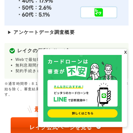
アンケートデータ調査概要
▶
レイクの便利なサービス
X
Webで最短8分融資も可能
無利息期間が長い
契約手続きもWebで完結できる
※通常時間帯：8:10〜21:50 毎月第3日曜日：8:10〜19:00 年末年
始を除く。審査結果によっては電話かメールでのお知らせになりま
す。
最短8分で
融資も可能！
レイク公式ページを見る