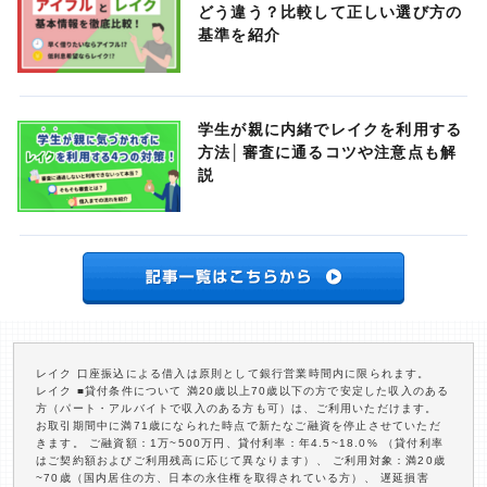
どう違う？比較して正しい選び方の
基準を紹介
学生が親に内緒でレイクを利用する
方法│審査に通るコツや注意点も解
説
レイク 口座振込による借入は原則として銀行営業時間内に限られます。
レイク ■貸付条件について 満20歳以上70歳以下の方で安定した収入のある
方（パート・アルバイトで収入のある方も可）は、ご利用いただけます。
お取引期間中に満71歳になられた時点で新たなご融資を停止させていただ
きます。 ご融資額：1万~500万円、貸付利率：年4.5~18.0% （貸付利率
はご契約額およびご利用残高に応じて異なります）、 ご利用対象：満20歳
~70歳（国内居住の方、日本の永住権を取得されている方）、 遅延損害