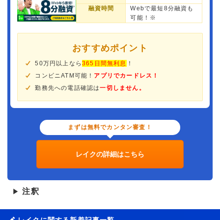
融資時間
Webで最短8分融資も
可能！※
おすすめポイント
50万円以上なら
365日間無利息
！
コンビニATM可能！
アプリでカードレス！
勤務先への電話確認は
一切しません。
まずは無料でカンタン審査！
レイクの詳細はこちら
注釈
▶
レイクに関する新着記事一覧