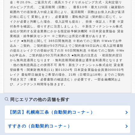
金：年20.0%、ご返済方式：残高スライドリボルビング方式・元利定額リ
ボルビング方式、 ご返済期間（回数）、 最長10年・最大120回（融資額の
範囲内での追加借入や繰上返済により、返済期間・回数はお借入れ及び返済
計画に応じて 変動します）、必要書類：運転免許証（契約額に応じて、レ
イクが必要と判断した場合、 収入証明も提出）、担保・保証人：不要 ※貸
付条件を確認し、借りすぎに注意しましょう。 ※新生フィナンシャル株式
会社が契約する貸金業務にかかる指定紛争解決機関 ※日本貸金業協会 貸金
業相談・紛争解決センター ※ご契約には所定の審査があります。
レイク ■無利息に関して 365日間無利息 ※初めてのご契約 ※Webでお申
込み・ご契約、ご契約額が50万円以上でご契約後59日以内に収入証明書類
の提出とレイクでの登録が完了の方 60日間無利息 ※初めてのご契約 ※We
bお申込み、ご契約額が50万円未満の方 ■無利息の注意点 ・初回契約翌日
から無利息適用となります ・無利息期間経過後は通常金利適用となります
・他の無利息商品との併用不可 商号：新生フィナンシャル株式会社 貸金業
登録番号：関東財務局長(11) 第01024号 日本貸金業協会会員第000003号
レイク 最短即日融資をご希望の場合、21時（日曜日は18時）までのご契約
手続き完了（審査・必要書類の確認含む）が必要です。一部金融機関およ
び、メンテナンス時間等を除きます。
同じエリアの他の店舗を探す
【閉店】札幌南三条（自動契約コ－ナ－）
すすきの（自動契約コ－ナ－）