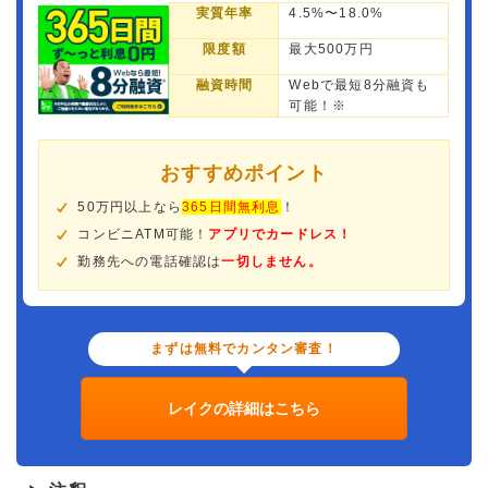
実質年率
4.5%〜18.0%
限度額
最大500万円
融資時間
Webで最短8分融資も
可能！※
おすすめポイント
50万円以上なら
365日間無利息
！
コンビニATM可能！
アプリでカードレス！
勤務先への電話確認は
一切しません。
まずは無料でカンタン審査！
レイクの詳細はこちら