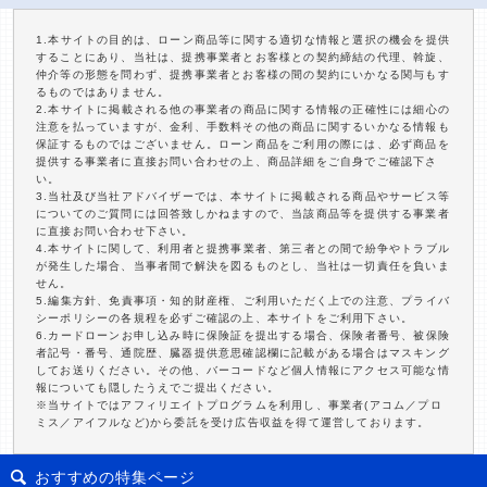
1.本サイトの目的は、ローン商品等に関する適切な情報と選択の機会を提供
することにあり、当社は、提携事業者とお客様との契約締結の代理、斡旋、
仲介等の形態を問わず、提携事業者とお客様の間の契約にいかなる関与もす
るものではありません。
2.本サイトに掲載される他の事業者の商品に関する情報の正確性には細心の
注意を払っていますが、金利、手数料その他の商品に関するいかなる情報も
保証するものではございません。ローン商品をご利用の際には、必ず商品を
提供する事業者に直接お問い合わせの上、商品詳細をご自身でご確認下さ
い。
3.当社及び当社アドバイザーでは、本サイトに掲載される商品やサービス等
についてのご質問には回答致しかねますので、当該商品等を提供する事業者
に直接お問い合わせ下さい。
4.本サイトに関して、利用者と提携事業者、第三者との間で紛争やトラブル
が発生した場合、当事者間で解決を図るものとし、当社は一切責任を負いま
せん。
5.編集方針、免責事項・知的財産権、ご利用いただく上での注意、プライバ
シーポリシーの各規程を必ずご確認の上、本サイトをご利用下さい。
6.カードローンお申し込み時に保険証を提出する場合、保険者番号、被保険
者記号・番号、通院歴、臓器提供意思確認欄に記載がある場合はマスキング
してお送りください。その他、バーコードなど個人情報にアクセス可能な情
報についても隠したうえでご提出ください。
※当サイトではアフィリエイトプログラムを利用し、事業者(アコム／プロ
ミス／アイフルなど)から委託を受け広告収益を得て運営しております。
おすすめの特集ページ