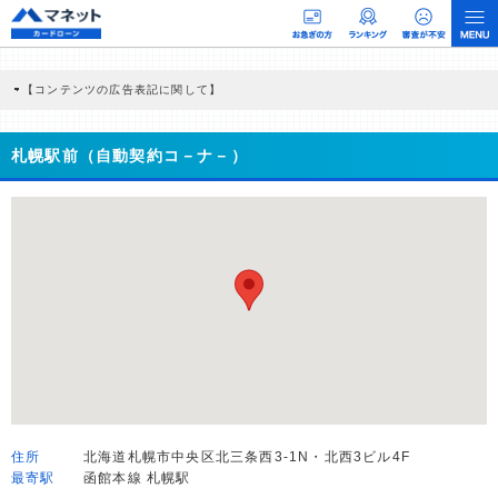
【コンテンツの広告表記に関して】
本コンテンツには、紹介している商品・商材の広告（リンク）を含む場合がありま
す。 これらの広告を経由して読者が企業ホームページを訪れ、成約が発生すると弊
社に対して企業から紹介報酬が支払われるという収益モデルです。 ただし、特定の
札幌駅前（自動契約コ－ナ－）
商品を根拠なくPRするものではなく、当編集部の調査／ユーザーへの口コミ収集な
どに基づき、公平性を担保した情報提供を行っています。
>提携企業一覧
住所
北海道札幌市中央区北三条西3-1N・北西3ビル4F
最寄駅
函館本線 札幌駅