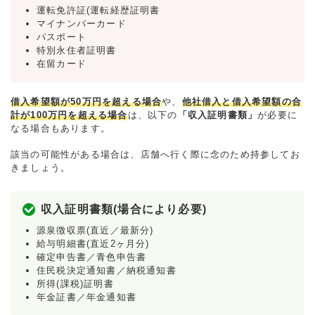
運転免許証(運転経歴証明書
マイナンバーカード
パスポート
特別永住者証明書
在留カード
借入希望額が50万円を超える場合
や、
他社借入と借入希望額の合
計が100万円を超える場合
は、以下の
「収入証明書類」
が必要に
なる場合もあります。
該当の可能性がある場合は、店舗へ行く際に念のため持参してお
きましょう。
収入証明書類(場合により必要)
源泉徴収票(直近／最新分)
給与明細書(直近2ヶ月分)
確定申告書／青色申告書
住民税決定通知書／納税通知書
所得(課税)証明書
年金証書／年金通知書