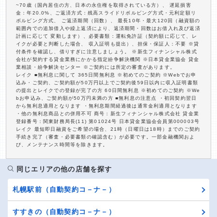
~70歳（国内居住の方、日本の永住権を取得されている方）、 遅延損害
金：年20.0%、ご返済方式：残高スライドリボルビング方式・元利定額リ
ボルビング方式、 ご返済期間（回数）、 最長10年・最大120回（融資額の
範囲内での追加借入や繰上返済により、返済期間・回数はお借入れ及び返済
計画に応じて 変動します）、必要書類：運転免許証（契約額に応じて、レ
イクが必要と判断した場合、 収入証明も提出）、担保・保証人：不要 ※貸
付条件を確認し、借りすぎに注意しましょう。 ※新生フィナンシャル株式
会社が契約する貸金業務にかかる指定紛争解決機関 ※日本貸金業協会 貸金
業相談・紛争解決センター ※ご契約には所定の審査があります。
レイク ■無利息に関して 365日間無利息 ※初めてのご契約 ※Webでお申
込み・ご契約、ご契約額が50万円以上でご契約後59日以内に収入証明書類
の提出とレイクでの登録が完了の方 60日間無利息 ※初めてのご契約 ※We
bお申込み、ご契約額が50万円未満の方 ■無利息の注意点 ・初回契約翌日
から無利息適用となります ・無利息期間経過後は通常金利適用となります
・他の無利息商品との併用不可 商号：新生フィナンシャル株式会社 貸金業
登録番号：関東財務局長(11) 第01024号 日本貸金業協会会員第000003号
レイク 最短即日融資をご希望の場合、21時（日曜日は18時）までのご契約
手続き完了（審査・必要書類の確認含む）が必要です。一部金融機関およ
び、メンテナンス時間等を除きます。
同じエリアの他の店舗を探す
札幌駅前（自動契約コ－ナ－）
すすきの（自動契約コ－ナ－）