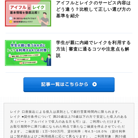
アイフルとレイクのサービス内容は
どう違う？比較して正しい選び方の
基準を紹介
学生が親に内緒でレイクを利用する
方法│審査に通るコツや注意点も解
説
レイク 口座振込による借入は原則として銀行営業時間内に限られます。
レイク ■貸付条件について 満20歳以上70歳以下の方で安定した収入のある
方（パート・アルバイトで収入のある方も可）は、ご利用いただけます。
お取引期間中に満71歳になられた時点で新たなご融資を停止させていただ
きます。 ご融資額：1万~500万円、貸付利率：年4.5~18.0% （貸付利率
はご契約額およびご利用残高に応じて異なります）、 ご利用対象：満20歳