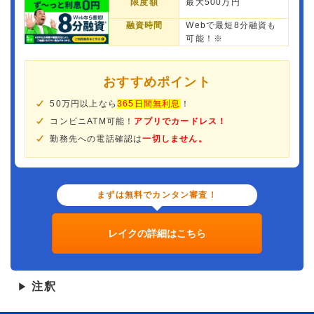
限度額
最大500万円
融資時間
Webで最短8分融資も
可能！※
おすすめポイント
50万円以上なら
365日間無利息
！
コンビニATM可能！
アプリでカードレス！
勤務先への電話確認は
一切しません。
まずは無料でカンタン審査！
レイクの詳細はこちら
注釈
▶