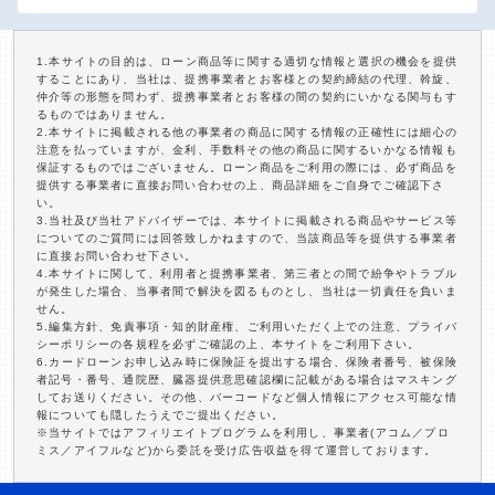
1.本サイトの目的は、ローン商品等に関する適切な情報と選択の機会を提供
することにあり、当社は、提携事業者とお客様との契約締結の代理、斡旋、
仲介等の形態を問わず、提携事業者とお客様の間の契約にいかなる関与もす
るものではありません。
2.本サイトに掲載される他の事業者の商品に関する情報の正確性には細心の
注意を払っていますが、金利、手数料その他の商品に関するいかなる情報も
保証するものではございません。ローン商品をご利用の際には、必ず商品を
提供する事業者に直接お問い合わせの上、商品詳細をご自身でご確認下さ
い。
3.当社及び当社アドバイザーでは、本サイトに掲載される商品やサービス等
についてのご質問には回答致しかねますので、当該商品等を提供する事業者
に直接お問い合わせ下さい。
4.本サイトに関して、利用者と提携事業者、第三者との間で紛争やトラブル
が発生した場合、当事者間で解決を図るものとし、当社は一切責任を負いま
せん。
5.編集方針、免責事項・知的財産権、ご利用いただく上での注意、プライバ
シーポリシーの各規程を必ずご確認の上、本サイトをご利用下さい。
6.カードローンお申し込み時に保険証を提出する場合、保険者番号、被保険
者記号・番号、通院歴、臓器提供意思確認欄に記載がある場合はマスキング
してお送りください。その他、バーコードなど個人情報にアクセス可能な情
報についても隠したうえでご提出ください。
※当サイトではアフィリエイトプログラムを利用し、事業者(アコム／プロ
ミス／アイフルなど)から委託を受け広告収益を得て運営しております。