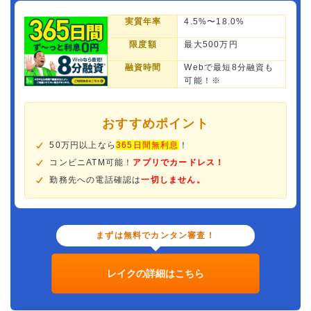
実質年率
4.5%〜18.0%
限度額
最大500万円
融資時間
Webで最短8分融資も
可能！※
おすすめポイント
50万円以上なら
365日間無利息
！
コンビニATM可能！
アプリでカードレス！
勤務先への電話確認は
一切しません。
まずは無料でカンタン審査！
レイクの詳細はこちら