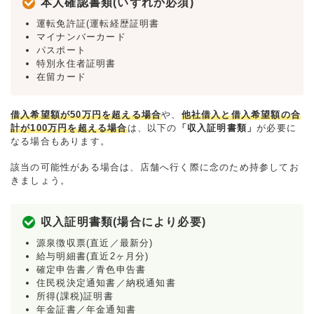
本人確認書類(いずれか必須)
運転免許証(運転経歴証明書
マイナンバーカード
パスポート
特別永住者証明書
在留カード
借入希望額が50万円を超える場合
や、
他社借入と借入希望額の合
計が100万円を超える場合
は、以下の
「収入証明書類」
が必要に
なる場合もあります。
該当の可能性がある場合は、店舗へ行く際に念のため持参してお
きましょう。
収入証明書類(場合により必要)
源泉徴収票(直近／最新分)
給与明細書(直近2ヶ月分)
確定申告書／青色申告書
住民税決定通知書／納税通知書
所得(課税)証明書
年金証書／年金通知書