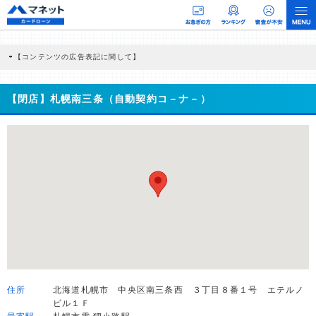
【コンテンツの広告表記に関して】
本コンテンツには、紹介している商品・商材の広告（リンク）を含む場合がありま
す。 これらの広告を経由して読者が企業ホームページを訪れ、成約が発生すると弊
社に対して企業から紹介報酬が支払われるという収益モデルです。 ただし、特定の
【閉店】札幌南三条（自動契約コ－ナ－）
商品を根拠なくPRするものではなく、当編集部の調査／ユーザーへの口コミ収集な
どに基づき、公平性を担保した情報提供を行っています。
>提携企業一覧
住所
北海道札幌市 中央区南三条西 ３丁目８番１号 エテルノ
ビル１Ｆ