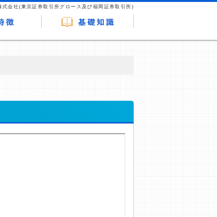
株式会社(東京証券取引所グロース及び福岡証券取引所)
が企業ホームページを訪れ、成約が発生する
はなく、当編集部の調査／ユーザーへの口コ