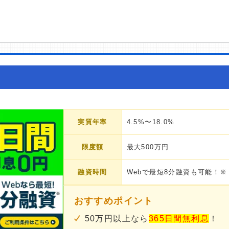
実質年率
4.5%〜18.0%
限度額
最大500万円
融資時間
Webで最短8分融資も可能！※
おすすめポイント
50万円以上なら
365日間無利息
！