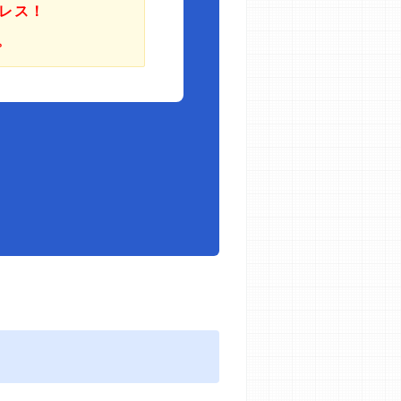
レス！
。