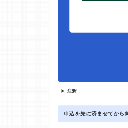
▶
注釈
申込を先に済ませてから