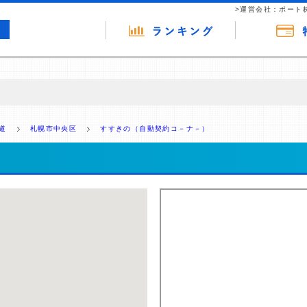
>運営会社：ポート
の広告（リンク）を含む場合があります。 これらの広告を経由して読者
るという収益モデルです。 ただし、特定の商品を根拠なくPRするもので
道
札幌市中央区
すすきの（自動契約コ－ナ－）
報提供を行っています。