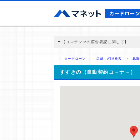
【コンテンツの広告表記に関して】
本コンテンツには、紹介している商品・商材
と弊社に対して企業から紹介報酬が支払われ
カードローン
店舗・ATM検索
北海
ミ収集などに基づき、公平性を担保した情
>提携企業一覧
すすきの（自動契約コ－ナ－）