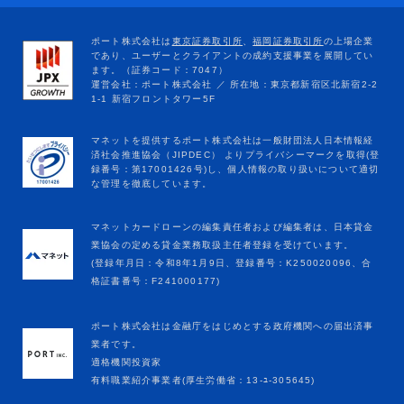
マネットカードローンの編集責任者および編集者は、日本貸金
業協会の定める貸金業務取扱主任者登録を受けています。
(登録年月日：令和8年1月9日、登録番号：K250020096、合
格証書番号：F241000177)
ポート株式会社は金融庁をはじめとする政府機関への届出済事
業者です。
適格機関投資家
有料職業紹介事業者(厚生労働省：13-ﾕ-305645)