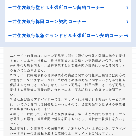
三井住友銀行堂ビル出張所ローン契約コーナー
三井住友銀行梅田ローン契約コーナー
三井住友銀行阪急グランドビル出張所ローン契約コーナー
1.本サイトの目的は、ローン商品等に関する適切な情報と選択の機会を提供
することにあり、当社は、提携事業者とお客様との契約締結の代理、斡旋、
仲介等の形態を問わず、提携事業者とお客様の間の契約にいかなる関与もす
るものではありません。
2.本サイトに掲載される他の事業者の商品に関する情報の正確性には細心の
注意を払っていますが、金利、手数料その他の商品に関するいかなる情報も
保証するものではございません。ローン商品をご利用の際には、必ず商品を
提供する事業者に直接お問い合わせの上、商品詳細をご自身でご確認下さ
い。
3.当社及び当社アドバイザーでは、本サイトに掲載される商品やサービス等
についてのご質問には回答致しかねますので、当該商品等を提供する事業者
に直接お問い合わせ下さい。
4.本サイトに関して、利用者と提携事業者、第三者との間で紛争やトラブル
が発生した場合、当事者間で解決を図るものとし、当社は一切責任を負いま
せん。
5.編集方針、免責事項・知的財産権、ご利用いただく上での注意、プライバ
シーポリシーの各規程を必ずご確認の上、本サイトをご利用下さい。