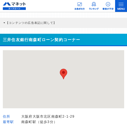
【コンテンツの広告表記に関して】
本コンテンツには、紹介している商品・商材の広告（リンク）を含む場合がありま
す。 これらの広告を経由して読者が企業ホームページを訪れ、成約が発生すると弊
社に対して企業から紹介報酬が支払われるという収益モデルです。 ただし、特定の
三井住友銀行南森町ローン契約コーナー
商品を根拠なくPRするものではなく、当編集部の調査／ユーザーへの口コミ収集な
どに基づき、公平性を担保した情報提供を行っています。
>提携企業一覧
住所
大阪府大阪市北区南森町2-1-29
最寄駅
南森町駅（徒歩3分）