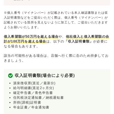
※個人番号（マイナンバー）が記載されている本人確認書類または収
入証明書類などをご提出いただく際は、個人番号（マイナンバー）が
記載されている箇所を見えないように加工して、ご提出いただきます
ようお願いいたします。
借入希望額が50万円を超える場合
や、
他社借入と借入希望額の合
計が100万円を超える場合
は、以下の
「収入証明書類」
が必要に
なる場合もあります。
該当の可能性がある場合は、店舗へ行く際に念のため持参してお
きましょう。
収入証明書類(場合により必要)
源泉徴収票(直近／最新分)
給与明細書(直近2ヶ月分)
確定申告書／青色申告書
住民税決定通知書／納税通知書
所得(課税)証明書
年金証書／年金通知書