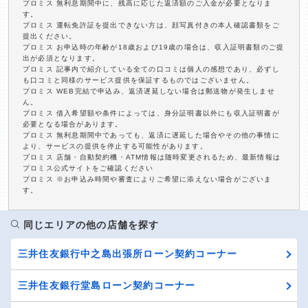
プロミス 無利息期間中に、残高に応じた返済額のご入金が必要となりま
す。
プロミス 運転免許証を提出できない方は、顔写真付きの本人確認書類をご
提出ください。
プロミス お申込時の年齢が18歳および19歳の場合は、収入証明書類のご提
出が必須となります。
プロミス 記事内で紹介している全ての口コミは個人の感想であり、必ずし
も口コミと同様のサービス提供を保証するものではございません。
プロミス WEB完結で申込み、返済遅延しない場合は郵送物が発生しませ
ん。
プロミス 借入希望額や条件によっては、身分証明書以外にも収入証明書が
必要となる場合があります。
プロミス 無利息期間中であっても、返済に遅延した場合やその他の事情に
より、サービスの提供を停止する可能性があります。
プロミス 店舗・自動契約機・ATM情報は随時変更されるため、最新情報は
プロミス公式サイトをご確認ください
プロミス ※お申込み時間や審査によりご希望に添えない場合がございま
す。
同じエリアの他の店舗を探す
三井住友銀行中之島出張所ローン契約コーナー
三井住友銀行堂島ローン契約コーナー