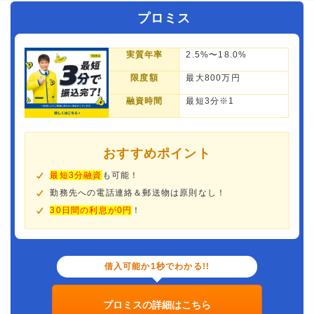
プロミス
実質年率
2.5%〜18.0%
限度額
最大800万円
融資時間
最短3分※1
おすすめポイント
最短3分融資
も可能！
勤務先への電話連絡＆郵送物は原則なし！
30日間の利息が0円
！
借入可能か1秒でわかる!!
プロミスの詳細はこちら