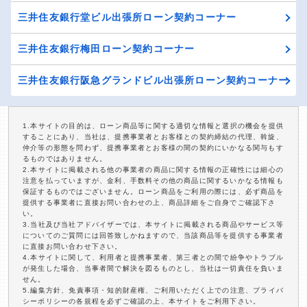
三井住友銀行堂ビル出張所ローン契約コーナー
三井住友銀行梅田ローン契約コーナー
三井住友銀行阪急グランドビル出張所ローン契約コーナー
1.本サイトの目的は、ローン商品等に関する適切な情報と選択の機会を提供
することにあり、当社は、提携事業者とお客様との契約締結の代理、斡旋、
仲介等の形態を問わず、提携事業者とお客様の間の契約にいかなる関与もす
るものではありません。
2.本サイトに掲載される他の事業者の商品に関する情報の正確性には細心の
注意を払っていますが、金利、手数料その他の商品に関するいかなる情報も
保証するものではございません。ローン商品をご利用の際には、必ず商品を
提供する事業者に直接お問い合わせの上、商品詳細をご自身でご確認下さ
い。
3.当社及び当社アドバイザーでは、本サイトに掲載される商品やサービス等
についてのご質問には回答致しかねますので、当該商品等を提供する事業者
に直接お問い合わせ下さい。
4.本サイトに関して、利用者と提携事業者、第三者との間で紛争やトラブル
が発生した場合、当事者間で解決を図るものとし、当社は一切責任を負いま
せん。
5.編集方針、免責事項・知的財産権、ご利用いただく上での注意、プライバ
シーポリシーの各規程を必ずご確認の上、本サイトをご利用下さい。