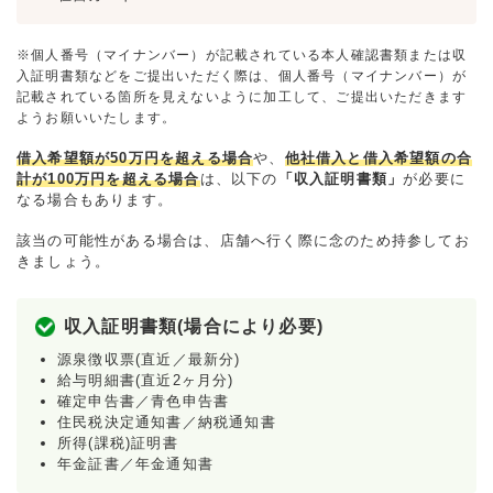
※個人番号（マイナンバー）が記載されている本人確認書類または収
入証明書類などをご提出いただく際は、個人番号（マイナンバー）が
記載されている箇所を見えないように加工して、ご提出いただきます
ようお願いいたします。
借入希望額が50万円を超える場合
や、
他社借入と借入希望額の合
計が100万円を超える場合
は、以下の
「収入証明書類」
が必要に
なる場合もあります。
該当の可能性がある場合は、店舗へ行く際に念のため持参してお
きましょう。
収入証明書類(場合により必要)
源泉徴収票(直近／最新分)
給与明細書(直近2ヶ月分)
確定申告書／青色申告書
住民税決定通知書／納税通知書
所得(課税)証明書
年金証書／年金通知書