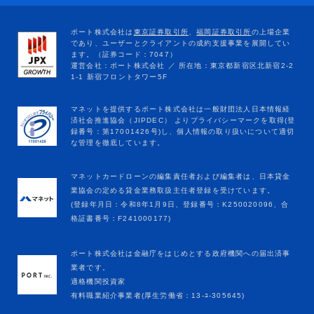
マネットカードローンの編集責任者および編集者は、日本貸金
業協会の定める貸金業務取扱主任者登録を受けています。
(登録年月日：令和8年1月9日、登録番号：K250020096、合
格証書番号：F241000177)
ポート株式会社は金融庁をはじめとする政府機関への届出済事
業者です。
適格機関投資家
有料職業紹介事業者(厚生労働省：13-ﾕ-305645)