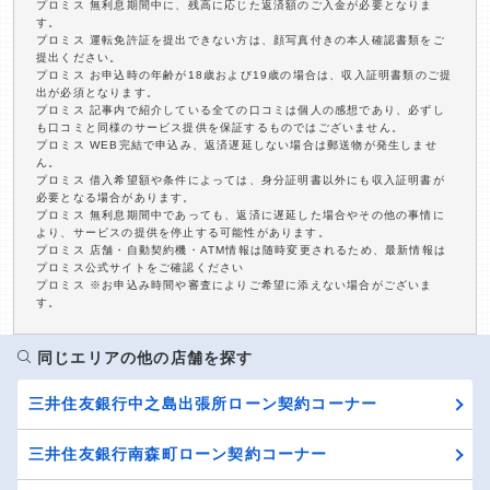
プロミス 無利息期間中に、残高に応じた返済額のご入金が必要となりま
す。
プロミス 運転免許証を提出できない方は、顔写真付きの本人確認書類をご
提出ください。
プロミス お申込時の年齢が18歳および19歳の場合は、収入証明書類のご提
出が必須となります。
プロミス 記事内で紹介している全ての口コミは個人の感想であり、必ずし
も口コミと同様のサービス提供を保証するものではございません。
プロミス WEB完結で申込み、返済遅延しない場合は郵送物が発生しませ
ん。
プロミス 借入希望額や条件によっては、身分証明書以外にも収入証明書が
必要となる場合があります。
プロミス 無利息期間中であっても、返済に遅延した場合やその他の事情に
より、サービスの提供を停止する可能性があります。
プロミス 店舗・自動契約機・ATM情報は随時変更されるため、最新情報は
プロミス公式サイトをご確認ください
プロミス ※お申込み時間や審査によりご希望に添えない場合がございま
す。
同じエリアの他の店舗を探す
三井住友銀行中之島出張所ローン契約コーナー
三井住友銀行南森町ローン契約コーナー