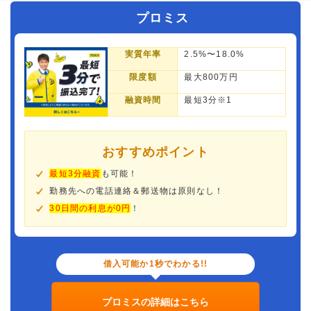
プロミス
実質年率
2.5%〜18.0%
限度額
最大800万円
融資時間
最短3分※1
おすすめポイント
最短3分融資
も可能！
勤務先への電話連絡＆郵送物は原則なし！
30日間の利息が0円
！
借入可能か1秒でわかる!!
プロミスの詳細はこちら