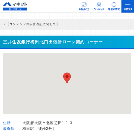
【コンテンツの広告表記に関して】
本コンテンツには、紹介している商品・商材の広告（リンク）を含む場合がありま
す。 これらの広告を経由して読者が企業ホームページを訪れ、成約が発生すると弊
社に対して企業から紹介報酬が支払われるという収益モデルです。 ただし、特定の
三井住友銀行梅田北口出張所ローン契約コーナー
商品を根拠なくPRするものではなく、当編集部の調査／ユーザーへの口コミ収集な
どに基づき、公平性を担保した情報提供を行っています。
>提携企業一覧
住所
大阪府大阪市北区芝田1-1-3
最寄駅
梅田駅（徒歩2分）