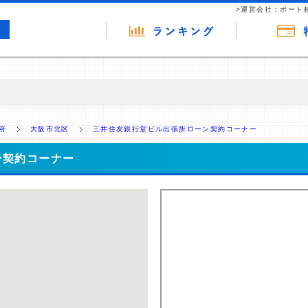
>運営会社：ポート
の広告（リンク）を含む場合があります。 これらの広告を経由して読者
るという収益モデルです。 ただし、特定の商品を根拠なくPRするもので
府
大阪市北区
三井住友銀行堂ビル出張所ローン契約コーナー
報提供を行っています。
ン契約コーナー