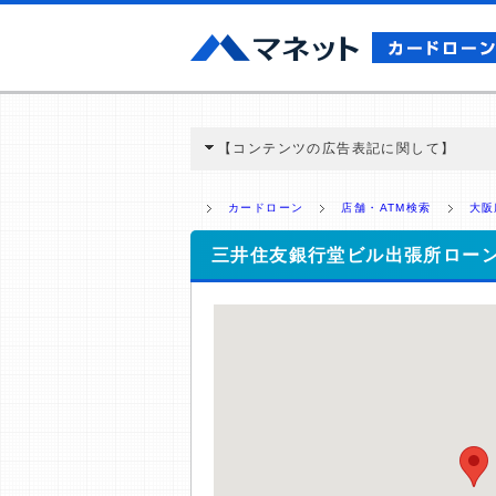
【コンテンツの広告表記に関して】
本コンテンツには、紹介している商品・商材
と弊社に対して企業から紹介報酬が支払われ
カードローン
店舗・ATM検索
大阪
ミ収集などに基づき、公平性を担保した情
>提携企業一覧
三井住友銀行堂ビル出張所ロー