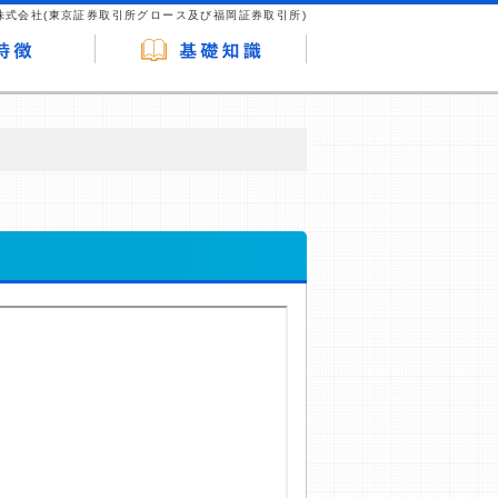
株式会社(東京証券取引所グロース及び福岡証券取引所)
が企業ホームページを訪れ、成約が発生する
はなく、当編集部の調査／ユーザーへの口コ