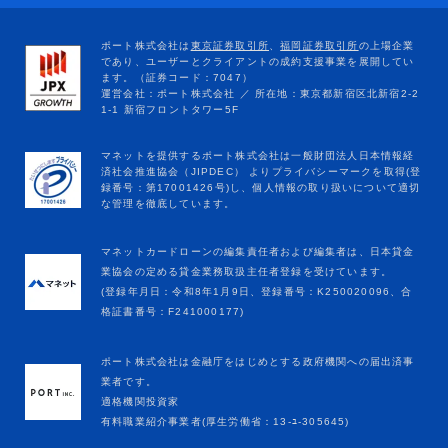
マネットカードローンの編集責任者および編集者は、日本貸金
業協会の定める貸金業務取扱主任者登録を受けています。
(登録年月日：令和8年1月9日、登録番号：K250020096、合
格証書番号：F241000177)
ポート株式会社は金融庁をはじめとする政府機関への届出済事
業者です。
適格機関投資家
有料職業紹介事業者(厚生労働省：13-ﾕ-305645)