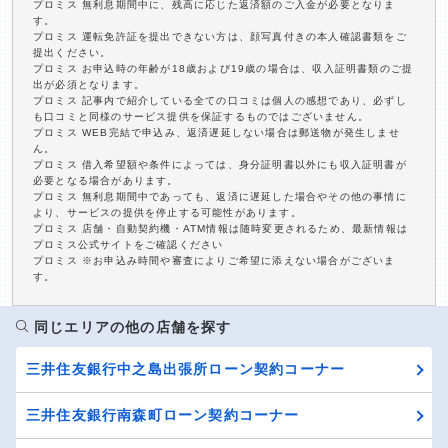
プロミス 無利息期間中に、残高に応じた返済額のご入金が必要となりま
す。
プロミス 運転免許証を提出できない方は、顔写真付きの本人確認書類をご
提出ください。
プロミス お申込時の年齢が18歳および19歳の場合は、収入証明書類のご提
出が必須となります。
プロミス 記事内で紹介している全ての口コミは個人の感想であり、必ずし
も口コミと同様のサービス提供を保証するものではございません。
プロミス WEB完結で申込み、返済遅延しない場合は郵送物が発生しませ
ん。
プロミス 借入希望額や条件によっては、身分証明書以外にも収入証明書が
必要となる場合があります。
プロミス 無利息期間中であっても、返済に遅延した場合やその他の事情に
より、サービスの提供を停止する可能性があります。
プロミス 店舗・自動契約機・ATM情報は随時変更されるため、最新情報は
プロミス公式サイトをご確認ください
プロミス ※お申込み時間や審査によりご希望に添えない場合がございま
す。
同じエリアの他の店舗を探す
三井住友銀行中之島出張所ローン契約コーナー
三井住友銀行南森町ローン契約コーナー