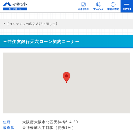
【コンテンツの広告表記に関して】
本コンテンツには、紹介している商品・商材の広告（リンク）を含む場合がありま
す。 これらの広告を経由して読者が企業ホームページを訪れ、成約が発生すると弊
社に対して企業から紹介報酬が支払われるという収益モデルです。 ただし、特定の
三井住友銀行天六ローン契約コーナー
商品を根拠なくPRするものではなく、当編集部の調査／ユーザーへの口コミ収集な
どに基づき、公平性を担保した情報提供を行っています。
>提携企業一覧
住所
大阪府大阪市北区天神橋6-4-20
最寄駅
天神橋筋六丁目駅（徒歩1分）