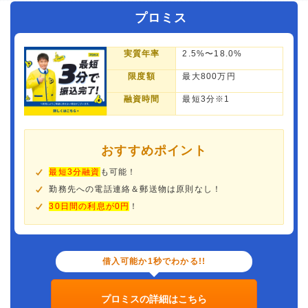
プロミス
実質年率
2.5%〜18.0%
限度額
最大800万円
融資時間
最短3分※1
おすすめポイント
最短3分融資
も可能！
勤務先への電話連絡＆郵送物は原則なし！
30日間の利息が0円
！
借入可能か1秒でわかる!!
プロミスの詳細はこちら