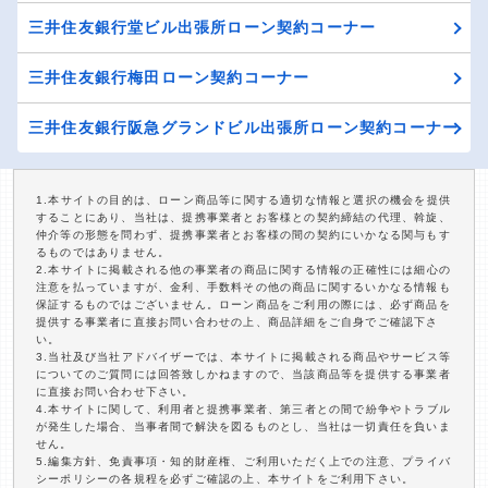
三井住友銀行堂ビル出張所ローン契約コーナー
三井住友銀行梅田ローン契約コーナー
三井住友銀行阪急グランドビル出張所ローン契約コーナー
1.本サイトの目的は、ローン商品等に関する適切な情報と選択の機会を提供
することにあり、当社は、提携事業者とお客様との契約締結の代理、斡旋、
仲介等の形態を問わず、提携事業者とお客様の間の契約にいかなる関与もす
るものではありません。
2.本サイトに掲載される他の事業者の商品に関する情報の正確性には細心の
注意を払っていますが、金利、手数料その他の商品に関するいかなる情報も
保証するものではございません。ローン商品をご利用の際には、必ず商品を
提供する事業者に直接お問い合わせの上、商品詳細をご自身でご確認下さ
い。
3.当社及び当社アドバイザーでは、本サイトに掲載される商品やサービス等
についてのご質問には回答致しかねますので、当該商品等を提供する事業者
に直接お問い合わせ下さい。
4.本サイトに関して、利用者と提携事業者、第三者との間で紛争やトラブル
が発生した場合、当事者間で解決を図るものとし、当社は一切責任を負いま
せん。
5.編集方針、免責事項・知的財産権、ご利用いただく上での注意、プライバ
シーポリシーの各規程を必ずご確認の上、本サイトをご利用下さい。