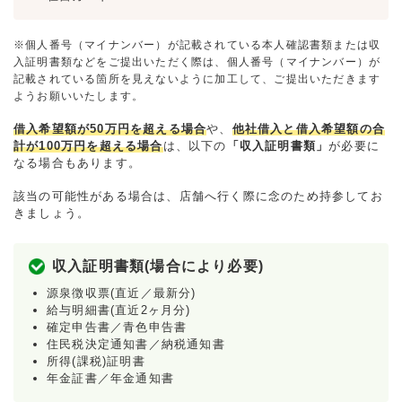
※個人番号（マイナンバー）が記載されている本人確認書類または収
入証明書類などをご提出いただく際は、個人番号（マイナンバー）が
記載されている箇所を見えないように加工して、ご提出いただきます
ようお願いいたします。
借入希望額が50万円を超える場合
や、
他社借入と借入希望額の合
計が100万円を超える場合
は、以下の
「収入証明書類」
が必要に
なる場合もあります。
該当の可能性がある場合は、店舗へ行く際に念のため持参してお
きましょう。
収入証明書類(場合により必要)
源泉徴収票(直近／最新分)
給与明細書(直近2ヶ月分)
確定申告書／青色申告書
住民税決定通知書／納税通知書
所得(課税)証明書
年金証書／年金通知書