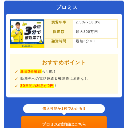
プロミス
実質年率
2.5%〜18.0%
限度額
最大800万円
融資時間
最短3分※1
おすすめポイント
最短3分融資
も可能！
勤務先への電話連絡＆郵送物は原則なし！
30日間の利息が0円
！
借入可能か1秒でわかる!!
プロミスの詳細はこちら