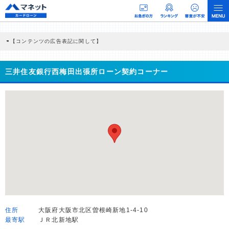
【コンテンツの広告表記に関して】
本コンテンツには、紹介している商品・商材の広告（リンク）を含む場合がありま
す。 これらの広告を経由して読者が企業ホームページを訪れ、成約が発生すると弊
社に対して企業から紹介報酬が支払われるという収益モデルです。 ただし、特定の
三井住友銀行西梅田出張所ローン契約コーナー
商品を根拠なくPRするものではなく、当編集部の調査／ユーザーへの口コミ収集な
どに基づき、公平性を担保した情報提供を行っています。
>提携企業一覧
住所
大阪府大阪市北区曽根崎新地1-4-10
最寄駅
ＪＲ北新地駅