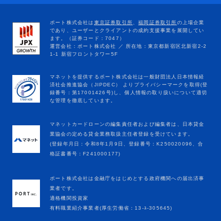
マネットカードローンの編集責任者および編集者は、日本貸金
業協会の定める貸金業務取扱主任者登録を受けています。
(登録年月日：令和8年1月9日、登録番号：K250020096、合
格証書番号：F241000177)
ポート株式会社は金融庁をはじめとする政府機関への届出済事
業者です。
適格機関投資家
有料職業紹介事業者(厚生労働省：13-ﾕ-305645)