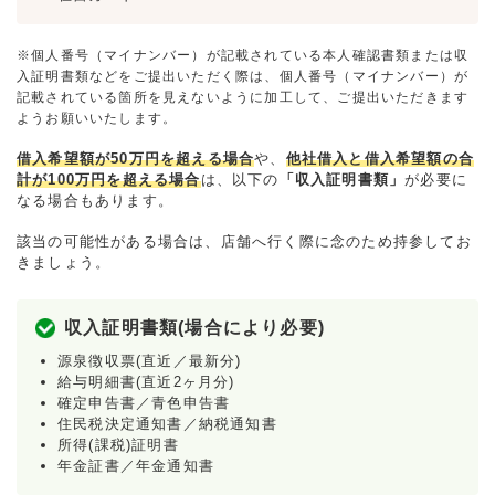
※個人番号（マイナンバー）が記載されている本人確認書類または収
入証明書類などをご提出いただく際は、個人番号（マイナンバー）が
記載されている箇所を見えないように加工して、ご提出いただきます
ようお願いいたします。
借入希望額が50万円を超える場合
や、
他社借入と借入希望額の合
計が100万円を超える場合
は、以下の
「収入証明書類」
が必要に
なる場合もあります。
該当の可能性がある場合は、店舗へ行く際に念のため持参してお
きましょう。
収入証明書類(場合により必要)
源泉徴収票(直近／最新分)
給与明細書(直近2ヶ月分)
確定申告書／青色申告書
住民税決定通知書／納税通知書
所得(課税)証明書
年金証書／年金通知書