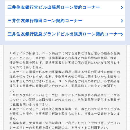
三井住友銀行堂ビル出張所ローン契約コーナー
三井住友銀行梅田ローン契約コーナー
三井住友銀行阪急グランドビル出張所ローン契約コーナー
1.本サイトの目的は、ローン商品等に関する適切な情報と選択の機会を提供
することにあり、当社は、提携事業者とお客様との契約締結の代理、斡旋、
仲介等の形態を問わず、提携事業者とお客様の間の契約にいかなる関与もす
るものではありません。
2.本サイトに掲載される他の事業者の商品に関する情報の正確性には細心の
注意を払っていますが、金利、手数料その他の商品に関するいかなる情報も
保証するものではございません。ローン商品をご利用の際には、必ず商品を
提供する事業者に直接お問い合わせの上、商品詳細をご自身でご確認下さ
い。
3.当社及び当社アドバイザーでは、本サイトに掲載される商品やサービス等
についてのご質問には回答致しかねますので、当該商品等を提供する事業者
に直接お問い合わせ下さい。
4.本サイトに関して、利用者と提携事業者、第三者との間で紛争やトラブル
が発生した場合、当事者間で解決を図るものとし、当社は一切責任を負いま
せん。
5.編集方針、免責事項・知的財産権、ご利用いただく上での注意、プライバ
シーポリシーの各規程を必ずご確認の上、本サイトをご利用下さい。