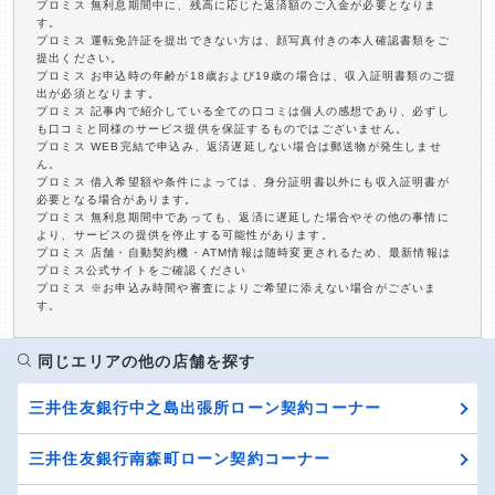
プロミス 無利息期間中に、残高に応じた返済額のご入金が必要となりま
す。
プロミス 運転免許証を提出できない方は、顔写真付きの本人確認書類をご
提出ください。
プロミス お申込時の年齢が18歳および19歳の場合は、収入証明書類のご提
出が必須となります。
プロミス 記事内で紹介している全ての口コミは個人の感想であり、必ずし
も口コミと同様のサービス提供を保証するものではございません。
プロミス WEB完結で申込み、返済遅延しない場合は郵送物が発生しませ
ん。
プロミス 借入希望額や条件によっては、身分証明書以外にも収入証明書が
必要となる場合があります。
プロミス 無利息期間中であっても、返済に遅延した場合やその他の事情に
より、サービスの提供を停止する可能性があります。
プロミス 店舗・自動契約機・ATM情報は随時変更されるため、最新情報は
プロミス公式サイトをご確認ください
プロミス ※お申込み時間や審査によりご希望に添えない場合がございま
す。
同じエリアの他の店舗を探す
三井住友銀行中之島出張所ローン契約コーナー
三井住友銀行南森町ローン契約コーナー