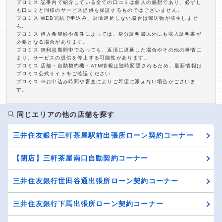
プロミス 記事内で紹介している全ての口コミは個人の感想であり、必ずし
も口コミと同様のサービス提供を保証するものではございません。
プロミス WEB完結で申込み、返済遅延しない場合は郵送物が発生しませ
ん。
プロミス 借入希望額や条件によっては、身分証明書以外にも収入証明書が
必要となる場合があります。
プロミス 無利息期間中であっても、返済に遅延した場合やその他の事情に
より、サービスの提供を停止する可能性があります。
プロミス 店舗・自動契約機・ATM情報は随時変更されるため、最新情報は
プロミス公式サイトをご確認ください
プロミス ※お申込み時間や審査によりご希望に添えない場合がございま
す。
同じエリアの他の店舗を探す
三井住友銀行三軒茶屋駅前出張所ローン契約コーナー
【閉店】三軒茶屋南口自動契約コーナー
三井住友銀行世田谷通出張所ローン契約コーナー
三井住友銀行下馬出張所ローン契約コーナー