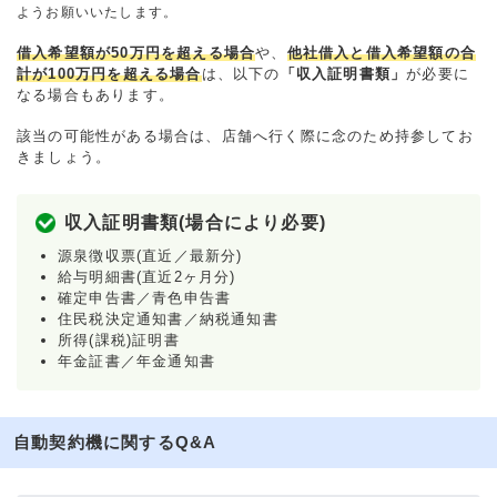
ようお願いいたします。
借入希望額が50万円を超える場合
や、
他社借入と借入希望額の合
計が100万円を超える場合
は、以下の
「収入証明書類」
が必要に
なる場合もあります。
該当の可能性がある場合は、店舗へ行く際に念のため持参してお
きましょう。
収入証明書類(場合により必要)
源泉徴収票(直近／最新分)
給与明細書(直近2ヶ月分)
確定申告書／青色申告書
住民税決定通知書／納税通知書
所得(課税)証明書
年金証書／年金通知書
自動契約機に関するQ&A