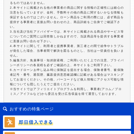
るものではありません。
2.本サイトに掲載される他の事業者の商品に関する情報の正確性には細心の
注意を払っていますが、金利、手数料その他の商品に関するいかなる情報も
保証するものではございません。ローン商品をご利用の際には、必ず商品を
提供する事業者に直接お問い合わせの上、商品詳細をご自身でご確認下さ
い。
3.当社及び当社アドバイザーでは、本サイトに掲載される商品やサービス等
についてのご質問には回答致しかねますので、当該商品等を提供する事業者
に直接お問い合わせ下さい。
4.本サイトに関して、利用者と提携事業者、第三者との間で紛争やトラブル
が発生した場合、当事者間で解決を図るものとし、当社は一切責任を負いま
せん。
5.編集方針、免責事項・知的財産権、ご利用いただく上での注意、プライバ
シーポリシーの各規程を必ずご確認の上、本サイトをご利用下さい。
6.カードローンお申し込み時に保険証を提出する場合、保険者番号、被保険
者記号・番号、通院歴、臓器提供意思確認欄に記載がある場合はマスキング
してお送りください。その他、バーコードなど個人情報にアクセス可能な情
報についても隠したうえでご提出ください。
※当サイトではアフィリエイトプログラムを利用し、事業者(アコム／プロ
ミス／アイフルなど)から委託を受け広告収益を得て運営しております。
おすすめの特集ページ