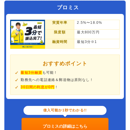
プロミス
実質年率
2.5%〜18.0%
限度額
最大800万円
融資時間
最短3分※1
おすすめポイント
最短3分融資
も可能！
勤務先への電話連絡＆郵送物は原則なし！
30日間の利息が0円
！
借入可能か1秒でわかる!!
プロミスの詳細はこちら