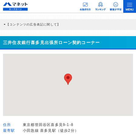
【コンテンツの広告表記に関して】
本コンテンツには、紹介している商品・商材の広告（リンク）を含む場合がありま
す。 これらの広告を経由して読者が企業ホームページを訪れ、成約が発生すると弊
社に対して企業から紹介報酬が支払われるという収益モデルです。 ただし、特定の
三井住友銀行喜多見出張所ローン契約コーナー
商品を根拠なくPRするものではなく、当編集部の調査／ユーザーへの口コミ収集な
どに基づき、公平性を担保した情報提供を行っています。
>提携企業一覧
住所
東京都世田谷区喜多見9-1-8
最寄駅
小田急線 喜多見駅（徒歩2分）