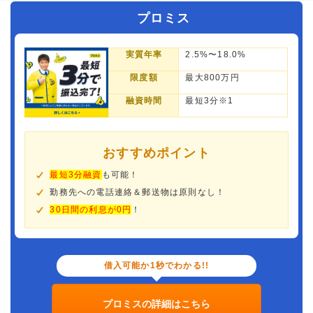
プロミス
実質年率
2.5%〜18.0%
限度額
最大800万円
融資時間
最短3分※1
おすすめポイント
最短3分融資
も可能！
勤務先への電話連絡＆郵送物は原則なし！
30日間の利息が0円
！
借入可能か1秒でわかる!!
プロミスの詳細はこちら