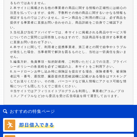
るものではありません。
2.本サイトに掲載される他の事業者の商品に関する情報の正確性には細心の
注意を払っていますが、金利、手数料その他の商品に関するいかなる情報も
保証するものではございません。ローン商品をご利用の際には、必ず商品を
提供する事業者に直接お問い合わせの上、商品詳細をご自身でご確認下さ
い。
3.当社及び当社アドバイザーでは、本サイトに掲載される商品やサービス等
についてのご質問には回答致しかねますので、当該商品等を提供する事業者
に直接お問い合わせ下さい。
4.本サイトに関して、利用者と提携事業者、第三者との間で紛争やトラブル
が発生した場合、当事者間で解決を図るものとし、当社は一切責任を負いま
せん。
5.編集方針、免責事項・知的財産権、ご利用いただく上での注意、プライバ
シーポリシーの各規程を必ずご確認の上、本サイトをご利用下さい。
6.カードローンお申し込み時に保険証を提出する場合、保険者番号、被保険
者記号・番号、通院歴、臓器提供意思確認欄に記載がある場合はマスキング
してお送りください。その他、バーコードなど個人情報にアクセス可能な情
報についても隠したうえでご提出ください。
※当サイトではアフィリエイトプログラムを利用し、事業者(アコム／プロ
ミス／アイフルなど)から委託を受け広告収益を得て運営しております。
おすすめの特集ページ