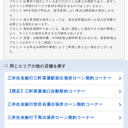
プロミス 記事内で紹介している全ての口コミは個人の感想であり、必ずし
も口コミと同様のサービス提供を保証するものではございません。
プロミス WEB完結で申込み、返済遅延しない場合は郵送物が発生しませ
ん。
プロミス 借入希望額や条件によっては、身分証明書以外にも収入証明書が
必要となる場合があります。
プロミス 無利息期間中であっても、返済に遅延した場合やその他の事情に
より、サービスの提供を停止する可能性があります。
プロミス 店舗・自動契約機・ATM情報は随時変更されるため、最新情報は
プロミス公式サイトをご確認ください
プロミス ※お申込み時間や審査によりご希望に添えない場合がございま
す。
同じエリアの他の店舗を探す
三井住友銀行三軒茶屋駅前出張所ローン契約コーナー
【閉店】三軒茶屋南口自動契約コーナー
三井住友銀行世田谷通出張所ローン契約コーナー
三井住友銀行下馬出張所ローン契約コーナー