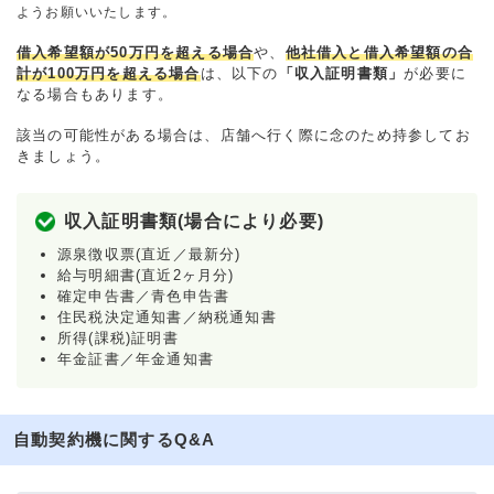
ようお願いいたします。
借入希望額が50万円を超える場合
や、
他社借入と借入希望額の合
計が100万円を超える場合
は、以下の
「収入証明書類」
が必要に
なる場合もあります。
該当の可能性がある場合は、店舗へ行く際に念のため持参してお
きましょう。
収入証明書類(場合により必要)
源泉徴収票(直近／最新分)
給与明細書(直近2ヶ月分)
確定申告書／青色申告書
住民税決定通知書／納税通知書
所得(課税)証明書
年金証書／年金通知書
自動契約機に関するQ&A