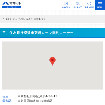
【コンテンツの広告表記に関して】
本コンテンツには、紹介している商品・商材の広告（リンク）を含む場合がありま
す。 これらの広告を経由して読者が企業ホームページを訪れ、成約が発生すると弊
社に対して企業から紹介報酬が支払われるという収益モデルです。 ただし、特定の
三井住友銀行深沢出張所ローン契約コーナー
商品を根拠なくPRするものではなく、当編集部の調査／ユーザーへの口コミ収集な
どに基づき、公平性を担保した情報提供を行っています。
>提携企業一覧
住所
東京都世田谷区深沢4-36-13
最寄駅
東急田園都市線 桜新町駅