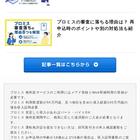
プロミスの審査に落ちる理由は？ 再
申込時のポイントや別の対処法も紹
介
プロミス 無利息サービスのご利用にはメアド登録とWeb明細利用の登録が
必要です。
プロミス 利用限度額が50万円超、且つ他社を含めた借入総額100万円超の
場合収入証明必要
プロミス 安定した収入があればパート・バイトOK
プロミス 無利息期間中に、残高に応じた返済額のご入金が必要となりま
す。
プロミス 運転免許証を提出できない方は、顔写真付きの本人確認書類をご
提出ください。
プロミス お申込時の年齢が18歳および19歳の場合は、収入証明書類のご提