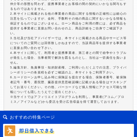
仲介等の形態を問わず、提携事業者とお客様の間の契約にいかなる関与もす
るものではありません。
2.本サイトに掲載される他の事業者の商品に関する情報の正確性には細心の
注意を払っていますが、金利、手数料その他の商品に関するいかなる情報も
保証するものではございません。ローン商品をご利用の際には、必ず商品を
提供する事業者に直接お問い合わせの上、商品詳細をご自身でご確認下さ
い。
3.当社及び当社アドバイザーでは、本サイトに掲載される商品やサービス等
についてのご質問には回答致しかねますので、当該商品等を提供する事業者
に直接お問い合わせ下さい。
4.本サイトに関して、利用者と提携事業者、第三者との間で紛争やトラブル
が発生した場合、当事者間で解決を図るものとし、当社は一切責任を負いま
せん。
5.編集方針、免責事項・知的財産権、ご利用いただく上での注意、プライバ
シーポリシーの各規程を必ずご確認の上、本サイトをご利用下さい。
6.カードローンお申し込み時に保険証を提出する場合、保険者番号、被保険
者記号・番号、通院歴、臓器提供意思確認欄に記載がある場合はマスキング
してお送りください。その他、バーコードなど個人情報にアクセス可能な情
報についても隠したうえでご提出ください。
※当サイトではアフィリエイトプログラムを利用し、事業者(アコム／プロ
ミス／アイフルなど)から委託を受け広告収益を得て運営しております。
おすすめの特集ページ