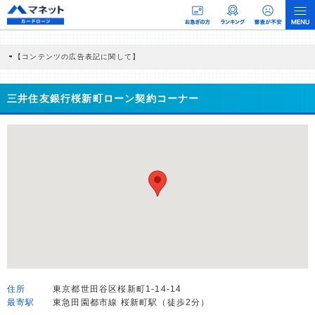
【コンテンツの広告表記に関して】
本コンテンツには、紹介している商品・商材の広告（リンク）を含む場合がありま
す。 これらの広告を経由して読者が企業ホームページを訪れ、成約が発生すると弊
社に対して企業から紹介報酬が支払われるという収益モデルです。 ただし、特定の
三井住友銀行桜新町ローン契約コーナー
商品を根拠なくPRするものではなく、当編集部の調査／ユーザーへの口コミ収集な
どに基づき、公平性を担保した情報提供を行っています。
>提携企業一覧
住所
東京都世田谷区桜新町1-14-14
最寄駅
東急田園都市線 桜新町駅（徒歩2分）