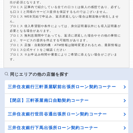
出が必須となります。
プロミス 記事内で紹介している全ての口コミは個人の感想であり、必ずし
も口コミと同様のサービス提供を保証するものではございません。
プロミス WEB完結で申込み、返済遅延しない場合は郵送物が発生しませ
ん。
プロミス 借入希望額や条件によっては、身分証明書以外にも収入証明書が
必要となる場合があります。
プロミス 無利息期間中であっても、返済に遅延した場合やその他の事情に
より、サービスの提供を停止する可能性があります。
プロミス 店舗・自動契約機・ATM情報は随時変更されるため、最新情報は
プロミス公式サイトをご確認ください
プロミス ※お申込み時間や審査によりご希望に添えない場合がございま
す。
同じエリアの他の店舗を探す
三井住友銀行三軒茶屋駅前出張所ローン契約コーナー
【閉店】三軒茶屋南口自動契約コーナー
三井住友銀行世田谷通出張所ローン契約コーナー
三井住友銀行下馬出張所ローン契約コーナー