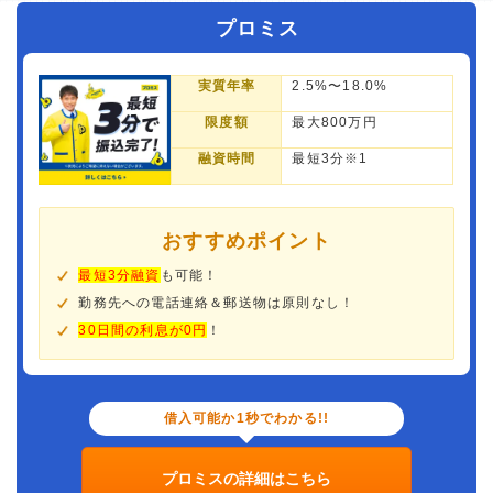
プロミス
実質年率
2.5%〜18.0%
限度額
最大800万円
融資時間
最短3分※1
おすすめポイント
最短3分融資
も可能！
勤務先への電話連絡＆郵送物は原則なし！
30日間の利息が0円
！
借入可能か1秒でわかる!!
プロミスの詳細はこちら