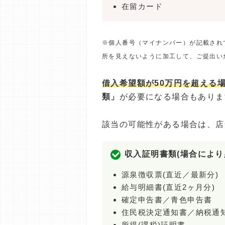
在留カード
※個人番号（マイナンバー）が記載され
所を見えないように加工して、ご提出い
借入希望額が50万円を超える
類」
が必要になる場合もありま
該当の可能性がある場合は、店
収入証明書類(場合により
源泉徴収票(直近／最新分)
給与明細書(直近2ヶ月分)
確定申告書／青色申告書
住民税決定通知書／納税通
所得(課税)証明書