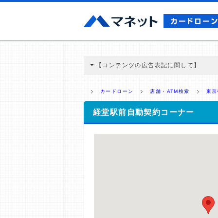
【コンテンツの広告表記に関して】
本コンテンツには、紹介している商品・商材
と弊社に対して企業から紹介報酬が支払われ
カードローン
店舗・ATM検索
東京
ミ収集などに基づき、公平性を担保した情
>提携企業一覧
経堂駅前自動契約コーナー