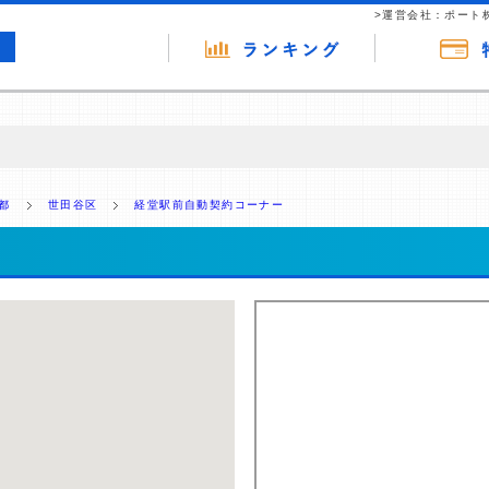
>運営会社：ポート
の広告（リンク）を含む場合があります。 これらの広告を経由して読者
るという収益モデルです。 ただし、特定の商品を根拠なくPRするもので
都
世田谷区
経堂駅前自動契約コーナー
報提供を行っています。