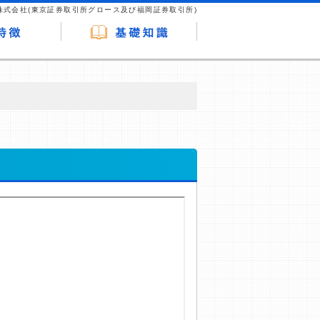
株式会社(東京証券取引所グロース及び福岡証券取引所)
が企業ホームページを訪れ、成約が発生する
はなく、当編集部の調査／ユーザーへの口コ