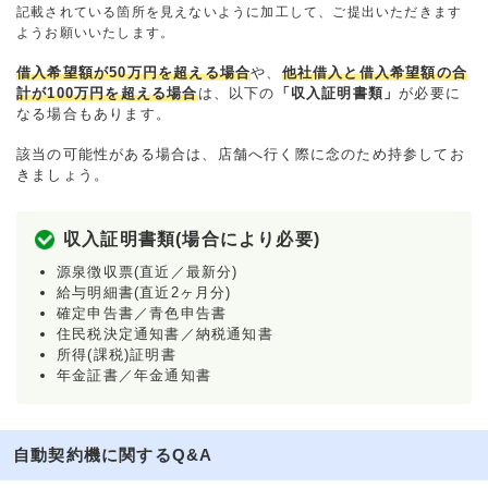
記載されている箇所を見えないように加工して、ご提出いただきます
ようお願いいたします。
借入希望額が50万円を超える場合
や、
他社借入と借入希望額の合
計が100万円を超える場合
は、以下の
「収入証明書類」
が必要に
なる場合もあります。
該当の可能性がある場合は、店舗へ行く際に念のため持参してお
きましょう。
収入証明書類(場合により必要)
源泉徴収票(直近／最新分)
給与明細書(直近2ヶ月分)
確定申告書／青色申告書
住民税決定通知書／納税通知書
所得(課税)証明書
年金証書／年金通知書
自動契約機に関するQ&A