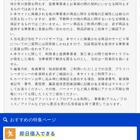
仲介等の形態を問わず、提携事業者とお客様の間の契約にいかなる関与もす
るものではありません。
2.本サイトに掲載される他の事業者の商品に関する情報の正確性には細心の
注意を払っていますが、金利、手数料その他の商品に関するいかなる情報も
保証するものではございません。ローン商品をご利用の際には、必ず商品を
提供する事業者に直接お問い合わせの上、商品詳細をご自身でご確認下さ
い。
3.当社及び当社アドバイザーでは、本サイトに掲載される商品やサービス等
についてのご質問には回答致しかねますので、当該商品等を提供する事業者
に直接お問い合わせ下さい。
4.本サイトに関して、利用者と提携事業者、第三者との間で紛争やトラブル
が発生した場合、当事者間で解決を図るものとし、当社は一切責任を負いま
せん。
5.編集方針、免責事項・知的財産権、ご利用いただく上での注意、プライバ
シーポリシーの各規程を必ずご確認の上、本サイトをご利用下さい。
6.カードローンお申し込み時に保険証を提出する場合、保険者番号、被保険
者記号・番号、通院歴、臓器提供意思確認欄に記載がある場合はマスキング
してお送りください。その他、バーコードなど個人情報にアクセス可能な情
報についても隠したうえでご提出ください。
※当サイトではアフィリエイトプログラムを利用し、事業者(アコム／プロ
ミス／アイフルなど)から委託を受け広告収益を得て運営しております。
おすすめの特集ページ