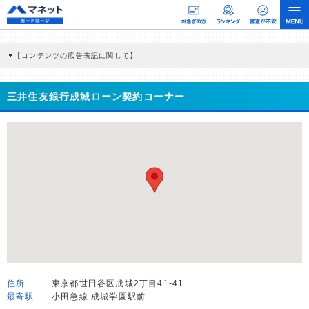
【コンテンツの広告表記に関して】
本コンテンツには、紹介している商品・商材の広告（リンク）を含む場合がありま
す。 これらの広告を経由して読者が企業ホームページを訪れ、成約が発生すると弊
社に対して企業から紹介報酬が支払われるという収益モデルです。 ただし、特定の
三井住友銀行成城ローン契約コーナー
商品を根拠なくPRするものではなく、当編集部の調査／ユーザーへの口コミ収集な
どに基づき、公平性を担保した情報提供を行っています。
>提携企業一覧
住所
東京都世田谷区成城2丁目41-41
最寄駅
小田急線 成城学園駅前