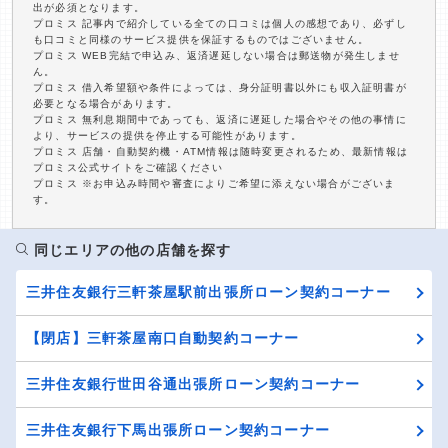
出が必須となります。
プロミス 記事内で紹介している全ての口コミは個人の感想であり、必ずし
も口コミと同様のサービス提供を保証するものではございません。
プロミス WEB完結で申込み、返済遅延しない場合は郵送物が発生しませ
ん。
プロミス 借入希望額や条件によっては、身分証明書以外にも収入証明書が
必要となる場合があります。
プロミス 無利息期間中であっても、返済に遅延した場合やその他の事情に
より、サービスの提供を停止する可能性があります。
プロミス 店舗・自動契約機・ATM情報は随時変更されるため、最新情報は
プロミス公式サイトをご確認ください
プロミス ※お申込み時間や審査によりご希望に添えない場合がございま
す。
同じエリアの他の店舗を探す
三井住友銀行三軒茶屋駅前出張所ローン契約コーナー
【閉店】三軒茶屋南口自動契約コーナー
三井住友銀行世田谷通出張所ローン契約コーナー
三井住友銀行下馬出張所ローン契約コーナー