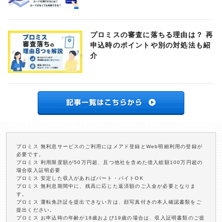
プロミスの審査に落ちる理由は？ 再
申込時のポイントや別の対処法も紹
介
プロミス 無利息サービスのご利用にはメアド登録とWeb明細利用の登録が
必要です。
プロミス 利用限度額が50万円超、且つ他社を含めた借入総額100万円超の
場合収入証明必要
プロミス 安定した収入があればパート・バイトOK
プロミス 無利息期間中に、残高に応じた返済額のご入金が必要となりま
す。
プロミス 運転免許証を提出できない方は、顔写真付きの本人確認書類をご
提出ください。
プロミス お申込時の年齢が18歳および19歳の場合は、収入証明書類のご提