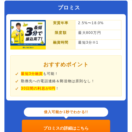
プロミス
実質年率
2.5%〜18.0%
限度額
最大800万円
融資時間
最短3分※1
おすすめポイント
最短3分融資
も可能！
勤務先への電話連絡＆郵送物は原則なし！
30日間の利息が0円
！
借入可能か1秒でわかる!!
プロミスの詳細はこちら