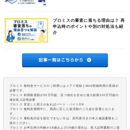
プロミスの審査に落ちる理由は？ 再
申込時のポイントや別の対処法も紹
介
プロミス 無利息サービスのご利用にはメアド登録とWeb明細利用の登録が
必要です。
プロミス 利用限度額が50万円超、且つ他社を含めた借入総額100万円超の
場合収入証明必要
プロミス 安定した収入があればパート・バイトOK
プロミス 無利息期間中に、残高に応じた返済額のご入金が必要となりま
す。
プロミス 運転免許証を提出できない方は、顔写真付きの本人確認書類をご
提出ください。
プロミス お申込時の年齢が18歳および19歳の場合は、収入証明書類のご提