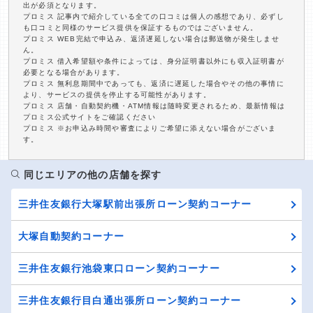
出が必須となります。
プロミス 記事内で紹介している全ての口コミは個人の感想であり、必ずし
も口コミと同様のサービス提供を保証するものではございません。
プロミス WEB完結で申込み、返済遅延しない場合は郵送物が発生しませ
ん。
プロミス 借入希望額や条件によっては、身分証明書以外にも収入証明書が
必要となる場合があります。
プロミス 無利息期間中であっても、返済に遅延した場合やその他の事情に
より、サービスの提供を停止する可能性があります。
プロミス 店舗・自動契約機・ATM情報は随時変更されるため、最新情報は
プロミス公式サイトをご確認ください
プロミス ※お申込み時間や審査によりご希望に添えない場合がございま
す。
同じエリアの他の店舗を探す
三井住友銀行大塚駅前出張所ローン契約コーナー
大塚自動契約コーナー
三井住友銀行池袋東口ローン契約コーナー
三井住友銀行目白通出張所ローン契約コーナー