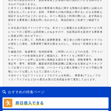
仲介等の形態を問わず、提携事業者とお客様の間の契約にいかなる関与もす
るものではありません。
2.本サイトに掲載される他の事業者の商品に関する情報の正確性には細心の
注意を払っていますが、金利、手数料その他の商品に関するいかなる情報も
保証するものではございません。ローン商品をご利用の際には、必ず商品を
提供する事業者に直接お問い合わせの上、商品詳細をご自身でご確認下さ
い。
3.当社及び当社アドバイザーでは、本サイトに掲載される商品やサービス等
についてのご質問には回答致しかねますので、当該商品等を提供する事業者
に直接お問い合わせ下さい。
4.本サイトに関して、利用者と提携事業者、第三者との間で紛争やトラブル
が発生した場合、当事者間で解決を図るものとし、当社は一切責任を負いま
せん。
5.編集方針、免責事項・知的財産権、ご利用いただく上での注意、プライバ
シーポリシーの各規程を必ずご確認の上、本サイトをご利用下さい。
6.カードローンお申し込み時に保険証を提出する場合、保険者番号、被保険
者記号・番号、通院歴、臓器提供意思確認欄に記載がある場合はマスキング
してお送りください。その他、バーコードなど個人情報にアクセス可能な情
報についても隠したうえでご提出ください。
※当サイトではアフィリエイトプログラムを利用し、事業者(アコム／プロ
ミス／アイフルなど)から委託を受け広告収益を得て運営しております。
おすすめの特集ページ