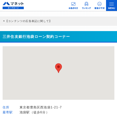
【コンテンツの広告表記に関して】
本コンテンツには、紹介している商品・商材の広告（リンク）を含む場合がありま
す。 これらの広告を経由して読者が企業ホームページを訪れ、成約が発生すると弊
社に対して企業から紹介報酬が支払われるという収益モデルです。 ただし、特定の
三井住友銀行池袋ローン契約コーナー
商品を根拠なくPRするものではなく、当編集部の調査／ユーザーへの口コミ収集な
どに基づき、公平性を担保した情報提供を行っています。
>提携企業一覧
住所
東京都豊島区西池袋1-21-7
最寄駅
池袋駅（徒歩6分）