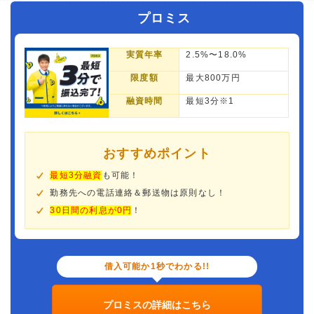
プロミス
実質年率
2.5%〜18.0%
限度額
最大800万円
融資時間
最短3分※1
おすすめポイント
最短3分融資
も可能！
勤務先への電話連絡＆郵送物は原則なし！
30日間の利息が0円
！
借入可能か1秒でわかる!!
プロミスの詳細はこちら