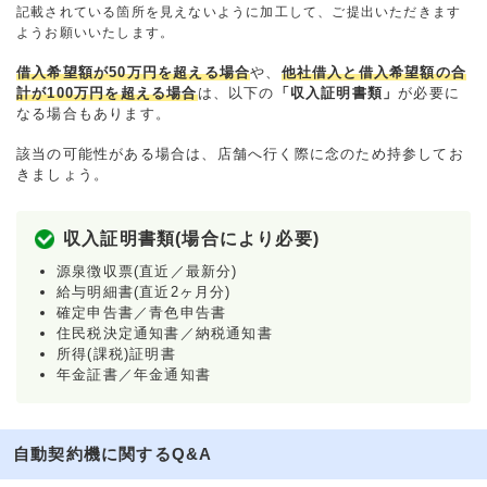
記載されている箇所を見えないように加工して、ご提出いただきます
ようお願いいたします。
借入希望額が50万円を超える場合
や、
他社借入と借入希望額の合
計が100万円を超える場合
は、以下の
「収入証明書類」
が必要に
なる場合もあります。
該当の可能性がある場合は、店舗へ行く際に念のため持参してお
きましょう。
収入証明書類(場合により必要)
源泉徴収票(直近／最新分)
給与明細書(直近2ヶ月分)
確定申告書／青色申告書
住民税決定通知書／納税通知書
所得(課税)証明書
年金証書／年金通知書
自動契約機に関するQ&A