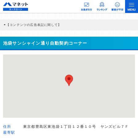
【コンテンツの広告表記に関して】
本コンテンツには、紹介している商品・商材の広告（リンク）を含む場合がありま
す。 これらの広告を経由して読者が企業ホームページを訪れ、成約が発生すると弊
社に対して企業から紹介報酬が支払われるという収益モデルです。 ただし、特定の
池袋サンシャイン通り自動契約コーナー
商品を根拠なくPRするものではなく、当編集部の調査／ユーザーへの口コミ収集な
どに基づき、公平性を担保した情報提供を行っています。
>提携企業一覧
住所
東京都豊島区東池袋１丁目１２番１０号 ヤンズビル７Ｆ
最寄駅