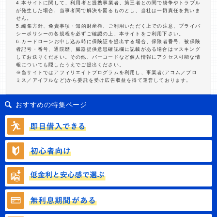
4.本サイトに関して、利用者と提携事業者、第三者との間で紛争やトラブル
が発生した場合、当事者間で解決を図るものとし、当社は一切責任を負いま
せん。
5.編集方針、免責事項・知的財産権、ご利用いただく上での注意、プライバ
シーポリシーの各規程を必ずご確認の上、本サイトをご利用下さい。
6.カードローンお申し込み時に保険証を提出する場合、保険者番号、被保険
者記号・番号、通院歴、臓器提供意思確認欄に記載がある場合はマスキング
してお送りください。その他、バーコードなど個人情報にアクセス可能な情
報についても隠したうえでご提出ください。
※当サイトではアフィリエイトプログラムを利用し、事業者(アコム／プロ
ミス／アイフルなど)から委託を受け広告収益を得て運営しております。
おすすめの特集ページ