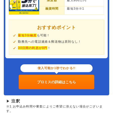
限度額
最大800万円
融資時間
最短3分※1
おすすめポイント
最短3分融資
も可能！
勤務先への電話連絡＆郵送物は原則なし！
30日間の利息が0円
！
借入可能か1秒でわかる!!
プロミスの詳細はこちら
注釈
▶
※1.お申込み時間や審査によりご希望に添えない場合がございま
す。