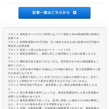
プロミス 無利息サービスのご利用にはメアド登録とWeb明細利用の登録が
必要です。
プロミス 利用限度額が50万円超、且つ他社を含めた借入総額100万円超の
場合収入証明必要
プロミス 安定した収入があればパート・バイトOK
プロミス 無利息期間中に、残高に応じた返済額のご入金が必要となりま
す。
プロミス 運転免許証を提出できない方は、顔写真付きの本人確認書類をご
提出ください。
プロミス お申込時の年齢が18歳および19歳の場合は、収入証明書類のご提
出が必須となります。
プロミス 記事内で紹介している全ての口コミは個人の感想であり、必ずし
も口コミと同様のサービス提供を保証するものではございません。
プロミス WEB完結で申込み、返済遅延しない場合は郵送物が発生しませ
ん。
プロミス 借入希望額や条件によっては、身分証明書以外にも収入証明書が
必要となる場合があります。
プロミス 無利息期間中であっても、返済に遅延した場合やその他の事情に
より、サービスの提供を停止する可能性があります。
プロミス 店舗・自動契約機・ATM情報は随時変更されるため、最新情報は