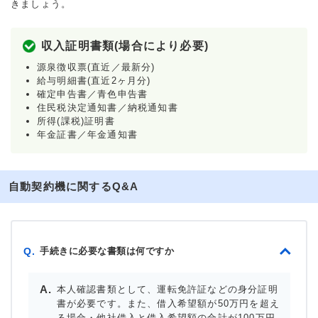
きましょう。
収入証明書類(場合により必要)
源泉徴収票(直近／最新分)
給与明細書(直近2ヶ月分)
確定申告書／青色申告書
住民税決定通知書／納税通知書
所得(課税)証明書
年金証書／年金通知書
自動契約機に関するQ&A
手続きに必要な書類は何ですか
Q.
本人確認書類として、運転免許証などの身分証明
書が必要です。また、借入希望額が50万円を超え
る場合・他社借入と借入希望額の合計が100万円